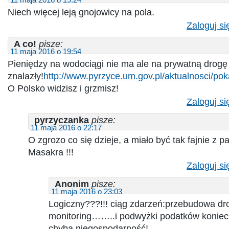
Niech więcej leją gnojowicy na pola.
Zaloguj si
A co!
pisze:
11 maja 2016 o 19:54
Pieniędzy na wodociągi nie ma ale na prywatną drogę
znalazły!
http://www.pyrzyce.um.gov.pl/aktualnosci/p
O Polsko widzisz i grzmisz!
Zaloguj si
pyrzyczanka
pisze:
11 maja 2016 o 22:17
O zgrozo co się dzieje, a miało być tak fajnie z pa
Masakra !!!
Zaloguj si
Anonim
pisze:
11 maja 2016 o 23:03
Logiczny???!!! ciąg zdarzeń:przebudowa dro
monitoring……..i podwyżki podatków koniec
chyba niegospodarność!