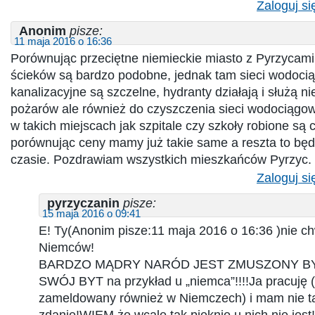
Zaloguj si
Anonim
pisze:
11 maja 2016 o 16:36
Porównując przeciętne niemieckie miasto z Pyrzycami
ścieków są bardzo podobne, jednak tam sieci wodoci
kanalizacyjne są szczelne, hydranty działają i służą ni
pożarów ale również do czyszczenia sieci wodociągo
w takich miejscach jak szpitale czy szkoły robione są c
porównując ceny mamy już takie same a reszta to będ
czasie. Pozdrawiam wszystkich mieszkańców Pyrzyc.
Zaloguj si
pyrzyczanin
pisze:
15 maja 2016 o 09:41
E! Ty(Anonim pisze:11 maja 2016 o 16:36 )nie ch
Niemców!
BARDZO MĄDRY NARÓD JEST ZMUSZONY B
SWÓJ BYT na przykład u „niemca”!!!!Ja pracuję (
zameldowany również w Niemczech) i mam nie ta
zdanie!WIEM,że wcale tak pięknie u nich nie jest!!