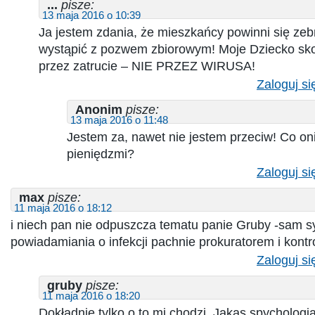
...
pisze:
13 maja 2016 o 10:39
Ja jestem zdania, że mieszkańcy powinni się zebr
wystąpić z pozwem zbiorowym! Moje Dziecko sko
przez zatrucie – NIE PRZEZ WIRUSA!
Zaloguj si
Anonim
pisze:
13 maja 2016 o 11:48
Jestem za, nawet nie jestem przeciw! Co on
pieniędzmi?
Zaloguj si
max
pisze:
11 maja 2016 o 18:12
i niech pan nie odpuszcza tematu panie Gruby -sam 
powiadamiania o infekcji pachnie prokuratorem i kontro
Zaloguj si
gruby
pisze:
11 maja 2016 o 18:20
Dokładnie tylko o to mi chodzi. Jakas spychologi