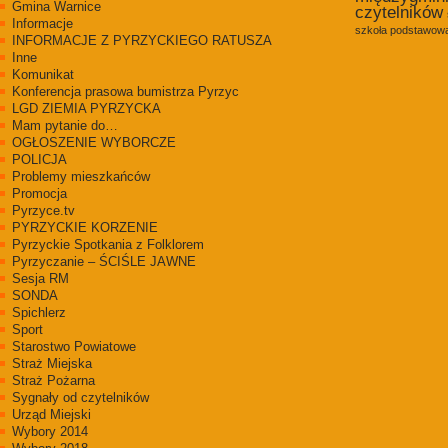
Gmina Warnice
czytelników
Informacje
szkoła podstawowa
INFORMACJE Z PYRZYCKIEGO RATUSZA
Inne
Komunikat
Konferencja prasowa bumistrza Pyrzyc
LGD ZIEMIA PYRZYCKA
Mam pytanie do…
OGŁOSZENIE WYBORCZE
POLICJA
Problemy mieszkańców
Promocja
Pyrzyce.tv
PYRZYCKIE KORZENIE
Pyrzyckie Spotkania z Folklorem
Pyrzyczanie – ŚCIŚLE JAWNE
Sesja RM
SONDA
Spichlerz
Sport
Starostwo Powiatowe
Straż Miejska
Straż Pożarna
Sygnały od czytelników
Urząd Miejski
Wybory 2014