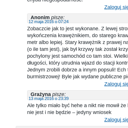
Zaloguj si
Anonim
pisze:
12 maja 2016 o 07:24
Zobaczcie jak to jest wykonane. Z lewej str
wykończenia krawężnikiem, do starego kraw
metr albo lepiej. Stary krawężnik z prawej 
(o ile tam jest), jak był krzywy tak został kr
pochylony jest samochód co tam stoi. Wielki
długości, który utrudnia wjazd do stacji kont
Jednym zrobili dobrze a innym popsuli! Ech 
burmistrzowej! Byle jak wydane publiczne p
Zaloguj si
Grażyna
pisze:
13 maja 2016 o 23:39
Ale tylko miało być hehe a nikt nie mowił że 
nie jest i nie będzie – jedyny wniosek
Zaloguj si