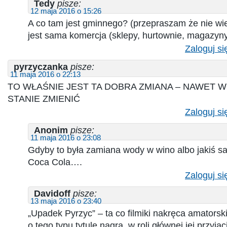
Tedy
pisze:
12 maja 2016 o 15:26
A co tam jest gminnego? (przepraszam że nie wi
jest sama komercja (sklepy, hurtownie, magazyny
Zaloguj si
pyrzyczanka
pisze:
11 maja 2016 o 22:13
TO WŁAŚNIE JEST TA DOBRA ZMIANA – NAWET 
STANIE ZMIENIĆ
Zaloguj si
Anonim
pisze:
11 maja 2016 o 23:08
Gdyby to była zamiana wody w wino albo jakiś sa
Coca Cola….
Zaloguj si
Davidoff
pisze:
13 maja 2016 o 23:40
„Upadek Pyrzyc” – ta co filmiki nakręca amatorskie
o tego typu tytule nagra. w roli głównej jej przyjac