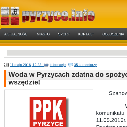
AKTUALNOŚCI
MIASTO
SPORT
KONTAKT
OGŁOSZENIA
11 maja 2016, 12:23
Informacje
35 komentarzy
Woda w Pyrzycach zdatna do spożyci
wszędzie!
Szanowni
W nawi
komuni
11.05.201