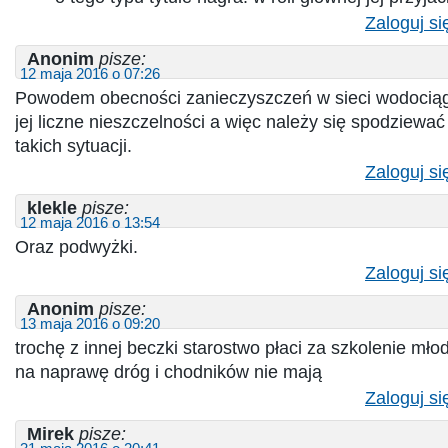
Zaloguj si
Anonim
pisze:
12 maja 2016 o 07:26
Powodem obecności zanieczyszczeń w sieci wodociąg
jej liczne nieszczelności a więc należy się spodziewać
takich sytuacji.
Zaloguj si
klekle
pisze:
12 maja 2016 o 13:54
Oraz podwyżki.
Zaloguj si
Anonim
pisze:
13 maja 2016 o 09:20
trochę z innej beczki starostwo płaci za szkolenie mło
na naprawę dróg i chodników nie mają
Zaloguj si
Mirek
pisze: