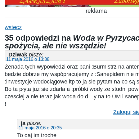
reklama
wstecz
35 odpowiedzi na
Woda w Pyrzycac
spożycia, ale nie wszędzie!
Dziwak
pisze:
11 maja 2016 o 13:38
Żenada tych wypowiedzi oraz pani :Burmistrz na ante
bedzie dobrze my wspópracujemy z :Sanepidem nie 
:inwestycje wodociągowe itp to ja sie pytam na co są s
Bo ta płyta juz sie zdarła a :próbki wody ze studni po
czesciej a nie teraz jak woda do d…y na to UM i sane
!
Zaloguj si
ja
pisze:
11 maja 2016 o 20:35
To daj im troche