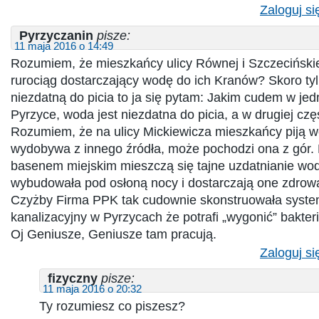
Zaloguj si
Pyrzyczanin
pisze:
11 maja 2016 o 14:49
Rozumiem, że mieszkańcy ulicy Równej i Szczeciński
rurociąg dostarczający wodę do ich Kranów? Skoro ty
niezdatną do picia to ja się pytam: Jakim cudem w jed
Pyrzyce, woda jest niezdatna do picia, a w drugiej częś
Rozumiem, że na ulicy Mickiewicza mieszkańcy piją 
wydobywa z innego źródła, może pochodzi ona z gór.
basenem miejskim mieszczą się tajne uzdatnianie wo
wybudowała pod osłoną nocy i dostarczają one zdro
Czyżby Firma PPK tak cudownie skonstruowała syst
kanalizacyjny w Pyrzycach że potrafi „wygonić” bakter
Oj Geniusze, Geniusze tam pracują.
Zaloguj si
fizyczny
pisze:
11 maja 2016 o 20:32
Ty rozumiesz co piszesz?