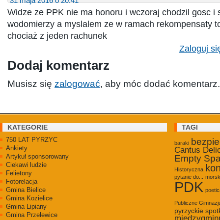
31 maja 2016 o 20:41
Widze ze PPK nie ma honoru i wczoraj chodzil gosc i 
wodomierzy a myslalem ze w ramach rekompensaty to
chociaż z jeden rachunek
Zaloguj si
Dodaj komentarz
Musisz się
zalogować
, aby móc dodać komentarz.
KATEGORIE
TAGI
750 LAT PYRZYC
bezpi
baraki
Ankiety
Cantus Deli
Artykuł sponsorowany
Empty Sp
Ciekawi ludzie
kon
Historyczna
Felietony
pytanie do...
morsk
Fotorelacja
PDK
Gmina Bielice
poetic
Gmina Kozielice
Publiczne Gimnaz
Gmina Lipiany
pyrzyckie spot
Gmina Przelewice
międzygmin