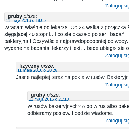
Zaloguj si
gruby
pisze:
11 maja 2016 o 18:05
Wracam właśnie od lekarza. Od 24 walka z gorączka ż
sięgającej 40 stopni…i co sie okazało po serii badań –
bakteryjna!! Oczywiście najprawdopodobniej od wody. 
wydane na badania, lekarzy i leki… bede ubiegał sie
Zaloguj si
fizyczny
pisze:
11 maja 2016 o 20:28
Jasne najlepiej teraz na ppk a wirusów. Bakteryjn
Zaloguj si
gruby
pisze:
11 maja 2016 o 21:19
Wirusów bakteryjnych? Albo wirus albo bakte
odbieramy posiew. I będzie wiadome.
Zaloguj si