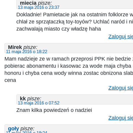
miecia
pisze:
13 maja 2016 o 23:37
Dokladnie! Pamietacie jak na ostatnim folklorz
chlał ze sprzątaczką toy-toyów? Uchlać naród i n
zachwalają miasto czy władzę haha
Zaloguj si
Mirek
pisze:
11 maja 2016 o 18:22
Mam nadzieje ze w ramach przeprosi PPK nie bedzie 
pobierac abonamentu i kasowac za wode maja chyba 
honoru i chyba cena wody winna zostac obnizona slab
cena
Zaloguj si
kk
pisze:
13 maja 2016 o 07:52
Znam kilka powiedzeń o nadziei
Zaloguj si
goły
pisze:
11 maja 2016 o 19:24