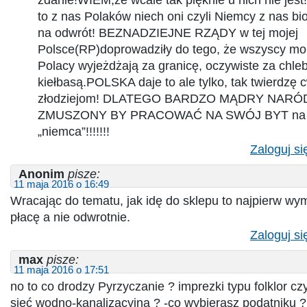
to z nas Polaków niech oni czyli Niemcy z nas bio
na odwrót! BEZNADZIEJNE RZĄDY w tej mojej
Polsce(RP)doprowadziły do tego, że wszyscy mob
Polacy wyjeżdżają za granicę, oczywiste za chl
kiełbasą.POLSKA daje to ale tylko, tak twierdzę 
złodziejom! DLATEGO BARDZO MĄDRY NARÓ
ZMUSZONY BY PRACOWAĆ NA SWÓJ BYT na p
„niemca”!!!!!!!
Zaloguj si
Anonim
pisze:
11 maja 2016 o 16:49
Wracając do tematu, jak idę do sklepu to najpierw 
płacę a nie odwrotnie.
Zaloguj si
max
pisze:
11 maja 2016 o 17:51
no to co drodzy Pyrzyczanie ? imprezki typu folklor cz
sieć wodno-kanalizacyjną ? -co wybierasz podatniku ?