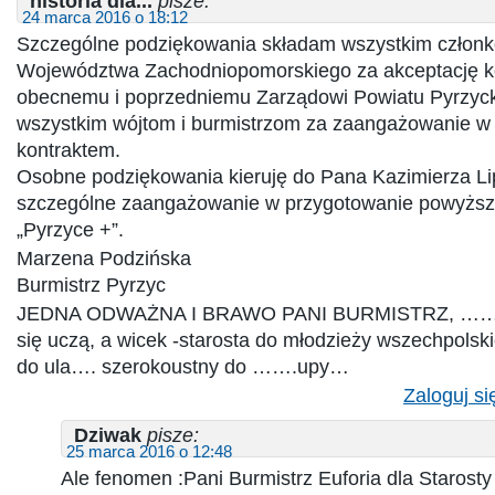
historia dla...
pisze:
24 marca 2016 o 18:12
Szczególne podziękowania składam wszystkim człon
Województwa Zachodniopomorskiego za akceptację ko
obecnemu i poprzedniemu Zarządowi Powiatu Pyrzyck
wszystkim wójtom i burmistrzom za zaangażowanie w
kontraktem.
Osobne podziękowania kieruję do Pana Kazimierza Li
szczególne zaangażowanie w przygotowanie powyższ
„Pyrzyce +”.
Marzena Podzińska
Burmistrz Pyrzyc
JEDNA ODWAŻNA I BRAWO PANI BURMISTRZ, ……sta
się uczą, a wicek -starosta do młodzieży wszechpolski
do ula…. szerokoustny do …….upy…
Zaloguj si
Dziwak
pisze:
25 marca 2016 o 12:48
Ale fenomen :Pani Burmistrz Euforia dla Starosty