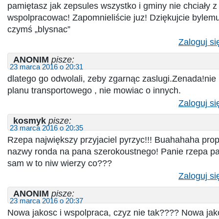
pamiętasz jak zepsules wszystko i gminy nie chciały z
wspolpracowac! Zapomnieliście juz! Dziękujcie bylemu
czymś „blysnac”
Zaloguj si
ANONIM
pisze:
23 marca 2016 o 20:31
dlatego go odwolali, zeby zgarnąc zaslugi.Zenada!nie p
planu transportowego , nie mowiac o innych.
Zaloguj si
kosmyk
pisze:
23 marca 2016 o 20:35
Rzepa największy przyjaciel pyrzyc!!! Buahahaha pro
nazwy ronda na pana szerokoustnego! Panie rzepa pan
sam w to niw wierzy co???
Zaloguj si
ANONIM
pisze:
23 marca 2016 o 20:37
Nowa jakosc i wspolpraca, czyz nie tak???? Nowa ja