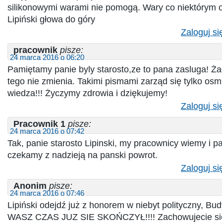
silikonowymi warami nie pomogą. Wary co niektórym 
Lipiński głowa do góry
Zaloguj si
pracownik
pisze:
24 marca 2016 o 06:20
Pamiętamy panie byly starosto,ze to pana zasluga! Ż
tego nie zmienia. Takimi pismami zarząd się tylko osmi
wiedza!!! Życzymy zdrowia i dziękujemy!
Zaloguj si
Pracownik 1
pisze:
24 marca 2016 o 07:42
Tak, panie starosto Lipinski, my pracownicy wiemy i p
czekamy z nadzieją na panski powrot.
Zaloguj si
Anonim
pisze:
24 marca 2016 o 07:46
Lipiński odejdź już z honorem w niebyt polityczny, B
WASZ CZAS JUZ SIE SKOŃCZYŁ!!!! Zachowujecie się 