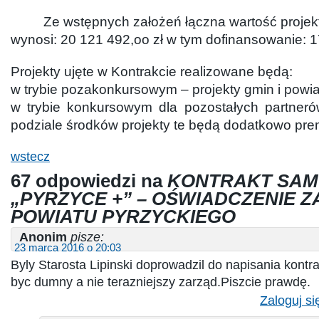
Ze wstępnych założeń łączna wartość projektó
wynosi: 20 121 492,oo zł w tym dofinansowanie: 1
Projekty ujęte w Kontrakcie realizowane będą:
w trybie pozakonkursowym – projekty gmin i powia
w trybie konkursowym dla pozostałych partner
podziale środków projekty te będą dodatkowo pr
wstecz
67 odpowiedzi na
KONTRAKT SA
„PYRZYCE +” – OŚWIADCZENIE 
POWIATU PYRZYCKIEGO
Anonim
pisze:
23 marca 2016 o 20:03
Byly Starosta Lipinski doprowadzil do napisania kontr
byc dumny a nie terazniejszy zarząd.Piszcie prawdę.
Zaloguj si