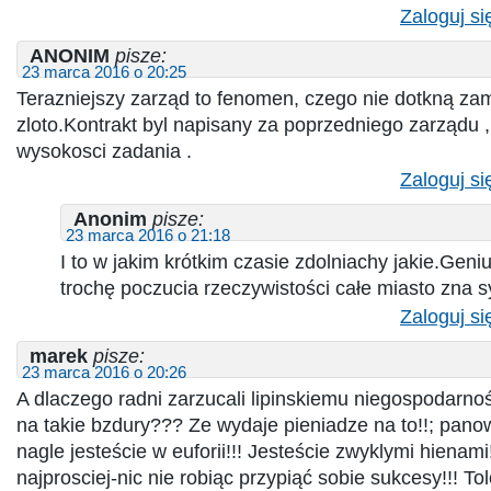
Zaloguj si
ANONIM
pisze:
23 marca 2016 o 20:25
Terazniejszy zarząd to fenomen, czego nie dotkną za
zloto.Kontrakt byl napisany za poprzedniego zarządu , 
wysokosci zadania .
Zaloguj si
Anonim
pisze:
23 marca 2016 o 21:18
I to w jakim krótkim czasie zdolniachy jakie.Gen
trochę poczucia rzeczywistości całe miasto zna s
Zaloguj si
marek
pisze:
23 marca 2016 o 20:26
A dlaczego radni zarzucali lipinskiemu niegospodarnoś
na takie bzdury??? Ze wydaje pieniadze na to!!; panow
nagle jesteście w euforii!!! Jesteście zwyklymi hienami
najprosciej-nic nie robiąc przypiąć sobie sukcesy!!! To