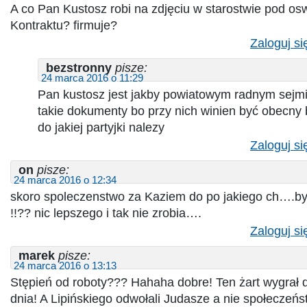
A co Pan Kustosz robi na zdjęciu w starostwie pod os
Kontraktu? firmuje?
Zaloguj si
bezstronny
pisze:
24 marca 2016 o 11:29
Pan kustosz jest jakby powiatowym radnym sejmik
takie dokumenty bo przy nich winien być obecny 
do jakiej partyjki nalezy
Zaloguj si
on
pisze:
24 marca 2016 o 12:34
skoro spoleczenstwo za Kaziem do po jakiego ch….b
!!?? nic lepszego i tak nie zrobia….
Zaloguj si
marek
pisze:
24 marca 2016 o 13:13
Stępień od roboty??? Hahaha dobre! Ten żart wygrał 
dnia! A Lipińskiego odwołali Judasze a nie społeczeńst