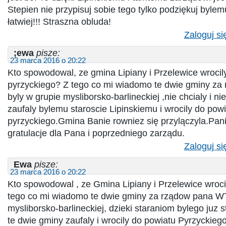
Stepien nie przypisuj sobie tego tylko podziękuj byle
łatwiej!!! Straszna obluda!
Zaloguj si
;ewa
pisze:
23 marca 2016 o 20:22
Kto spowodowal, ze gmina Lipiany i Przelewice wrocil
pyrzyckiego? Z tego co mi wiadomo te dwie gminy za
byly w grupie mysliborsko-barlineckiej ,nie chcialy i ni
zaufaly bylemu staroscie Lipinskiemu i wrocily do pow
pyrzyckiego.Gmina Banie rowniez się przylączyla.Pani
gratulacje dla Pana i poprzedniego zarządu.
Zaloguj si
Ewa
pisze:
23 marca 2016 o 20:22
Kto spowodowal , ze Gmina Lipiany i Przelewice wroci
tego co mi wiadomo te dwie gminy za rządow pana WT
mysliborsko-barlineckiej, dzieki staraniom bylego juz s
te dwie gminy zaufaly i wrocily do powiatu Pyrzyckiego