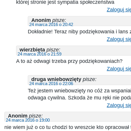
której stronie jest sympatia społeczeństwa
Zaloguj si
Anonim
pisze:
24 marca 2016 o 20:42
Dokładnie! Teraz niby podziękowania i lan
Zaloguj si
wierzbięta
pisze:
24 marca 2016 o 21:59
A to aż odwagi trzeba przy podziękowaniach?
Zaloguj si
druga wniebowzięty
pisze:
24 marca 2016 o 22:06
Też jestem wniebowzięty no cóż za wspania
odwaga cywilna. Szkoda że mu ręki nie poda
Zaloguj si
Anonim
pisze:
24 marca 2016 o 19:00
nie wiem już o co tu chodzi to wreszcie kto opracował 