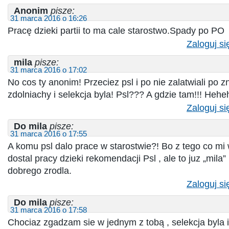
Anonim
pisze:
31 marca 2016 o 16:26
Pracę dzieki partii to ma cale starostwo.Spady po PO
Zaloguj si
mila
pisze:
31 marca 2016 o 17:02
No cos ty anonim! Przeciez psl i po nie zalatwiali po
zdolniachy i selekcja byla! Psl??? A gdzie tam!!! Hehe
Zaloguj si
Do mila
pisze:
31 marca 2016 o 17:55
A komu psl dalo prace w starostwie?! Bo z tego co mi 
dostal pracy dzieki rekomendacji Psl , ale to juz „mila
dobrego zrodla.
Zaloguj si
Do mila
pisze:
31 marca 2016 o 17:58
Chociaz zgadzam sie w jednym z tobą , selekcja byla