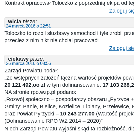
Kontrakt opracował Tołoczko z poprzednią ekipą od t
Zaloguj si
wicia
pisze:
24 marca 2016 o 22:51
Toloczko to rozbil sluzbowy samochod i tyle zrobil prz
przeciez z nim nikt nie chcial pracować!
Zaloguj si
ciekawy
pisze:
26 marca 2016 o 08:56
Zarząd Powiatu podał:
„Ze wstępnych założeń łączna wartość projektów powi
20 121 492,oo zł
w tym dofinansowanie:
17 103 268,2
NA stronie rpo.wzp.pl podano:
„Rozwój społeczno – gospodarczy obszaru „Pyrzyce +
Gminy: Banie, Bielice, Kozielice, Lipiany, Przelewice,
oraz Powiat Pyrzycki –
10 243 277,00
(Wartość projek
(Dofinansowanie RPO WZ 2014 – 2020)”
Niech Zarząd Powiatu wyjaśni skąd ta rozbieżność, d