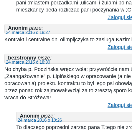
pani :miastem porzadkami ,ulicami i żulami bo n
mieszkancy beda rozliczac pani poczynania w ;G
Zaloguj si
Anonim
pisze:
24 marca 2016 o 18:27
Kontrakt i centralne dni olimpijczyka to zasluga Kazim
Zaloguj si
bezstronny
pisze:
24 marca 2016 o 18:30
No chyba p. Podzińska wręcz woła; przywróćcie nam L
„Zaangażowanie” p. Lipińskiego w opracowanie (a nie
opracowania) projektu kontraktu to był jego psi obowią
przez ponad rok zajmował!Wziąl za to zresztą sporo ka
wraca do Stróżewa!
Zaloguj si
Anonim
pisze:
24 marca 2016 o 19:26
To dlaczego poprzedni zarząd pana T.tego nie zro