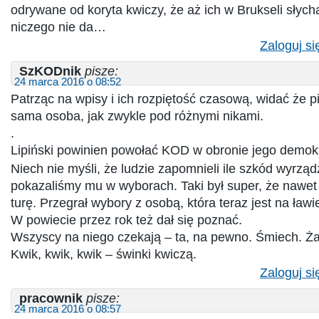
odrywane od koryta kwiczy, że aż ich w Brukseli słych
niczego nie da…
Zaloguj si
SzKODnik
pisze:
24 marca 2016 o 08:52
Patrząc na wpisy i ich rozpiętość czasową, widać że pi
sama osoba, jak zwykle pod różnymi nikami.
.
Lipiński powinien powołać KOD w obronie jego demokr
Niech nie myśli, że ludzie zapomnieli ile szkód wyrząd
pokazaliśmy mu w wyborach. Taki był super, że nawet n
turę. Przegrał wybory z osobą, która teraz jest na ław
W powiecie przez rok też dał się poznać.
Wszyscy na niego czekają – ta, na pewno. Śmiech. Ża
Kwik, kwik, kwik – świnki kwiczą.
Zaloguj si
pracownik
pisze:
24 marca 2016 o 08:57