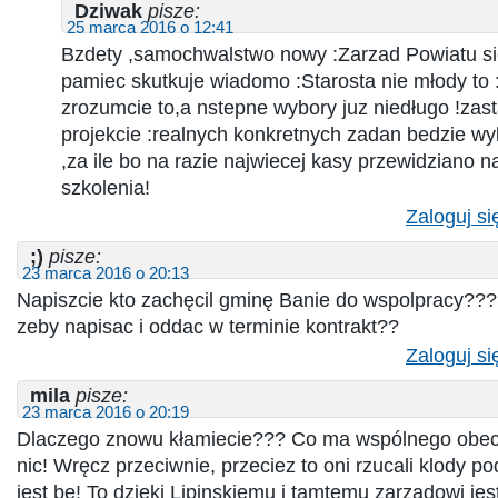
Dziwak
pisze:
25 marca 2016 o 12:41
Bzdety ,samochwalstwo nowy :Zarzad Powiatu sie
pamiec skutkuje wiadomo :Starosta nie młody to :L
zrozumcie to,a nstepne wybory juz niedługo !zast
projekcie :realnych konkretnych zadan bedzie wy
,za ile bo na razie najwiecej kasy przewidziano
szkolenia!
Zaloguj si
;)
pisze:
23 marca 2016 o 20:13
Napiszcie kto zachęcil gminę Banie do wspolpracy???
zeby napisac i oddac w terminie kontrakt??
Zaloguj si
mila
pisze:
23 marca 2016 o 20:19
Dlaczego znowu kłamiecie??? Co ma wspólnego obec
nic! Wręcz przeciwnie, przeciez to oni rzucali klody po
jest be! To dzięki Lipinskiemu i tamtemu zarządowi jes