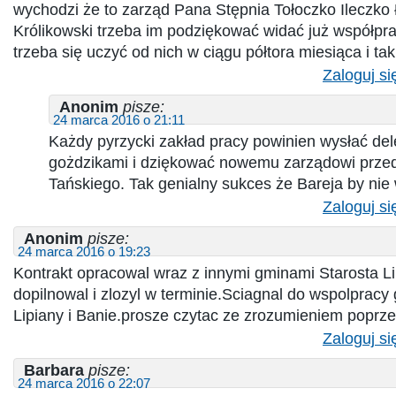
wychodzi że to zarząd Pana Stępnia Tołoczko Ileczko
Królikowski trzeba im podziękować widać już współpr
trzeba się uczyć od nich w ciągu półtora miesiąca i ta
Zaloguj si
Anonim
pisze:
24 marca 2016 o 21:11
Każdy pyrzycki zakład pracy powinien wysłać del
gożdzikami i dziękować nowemu zarządowi prze
Tańskiego. Tak genialny sukces że Bareja by nie 
Zaloguj si
Anonim
pisze:
24 marca 2016 o 19:23
Kontrakt opracowal wraz z innymi gminami Starosta Li
dopilnowal i zlozyl w terminie.Sciagnal do wspolpracy
Lipiany i Banie.prosze czytac ze zrozumieniem poprz
Zaloguj si
Barbara
pisze:
24 marca 2016 o 22:07