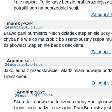
i nie napisali.To ile kasy bedzie bral terazniejszy
potrafili odp na poprzedniej sesji.
Zaloguj si
marek
pisze:
24 marca 2016 o 18:39
Brawo pani burmistrz! Niech dziadek stepien sie uczy 
chyba nie wie co ma zrobić bo szerokoustny rzepa mu
dziękować! Stepien nie badz dzieckiem!!!
Zaloguj si
Anonim
pisze:
24 marca 2016 o 18:52
Jako jedna z przedstawicieli wladz miala odwagę pod
Lipinskiemu.
Zaloguj si
Anonim
pisze:
24 marca 2016 o 20:09
Skoro taka odważna to czemu radny Ariel głoso
Lipińskiego bądżcie rozsądni. Pani Burmistrz jest