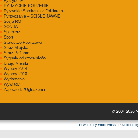
Pyrzyce.tv
PYRZYCKIE KORZENIE
Pyrzyckie Spotkania z Folklorem
Pyrzyczanie – ŚCIŚLE JAWNE
Sesja RM
SONDA
Spichlerz
Sport
Starostwo Powiatowe
Straż Miejska
Straż Pożarna
Sygnały od czytelników
Urząd Miejski
Wybory 2014
Wybory 2018
Wydarzenia
Wywiady
Zapowiedzi/Ogłoszenia
© 2004-2026
A
Powered by
WordPress
| Developed 