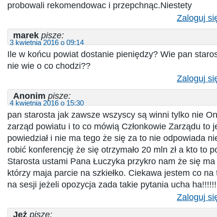
probowali rekomendowac i przepchnąc.Niestety
Zaloguj si
marek
pisze:
3 kwietnia 2016 o 09:14
Ile w końcu powiat dostanie pieniędzy? Wie pan staros
nie wie o co chodzi??
Zaloguj si
Anonim
pisze:
4 kwietnia 2016 o 15:30
pan starosta jak zawsze wszyscy są winni tylko nie On
zarząd powiatu i to co mówią Członkowie Zarządu to j
powiedział i nie ma tego że się za to nie odpowiada n
robić konferencję że się otrzymało 20 mln zł a kto to p
Starosta ustami Pana Łuczyka przykro nam że się ma 
którzy maja parcie na szkiełko. Ciekawa jestem co na 
na sesji jeżeli opozycja zada takie pytania ucha ha!!!!!!!!!
Zaloguj si
Jeż
pisze: