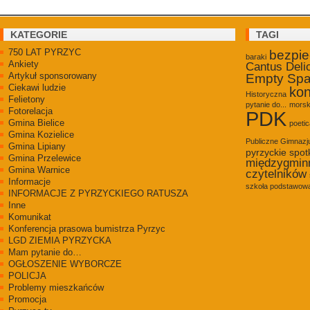
KATEGORIE
TAGI
750 LAT PYRZYC
bezpi
baraki
Ankiety
Cantus Deli
Artykuł sponsorowany
Empty Sp
Ciekawi ludzie
kon
Historyczna
Felietony
pytanie do...
morsk
Fotorelacja
PDK
Gmina Bielice
poetic
Gmina Kozielice
Publiczne Gimnaz
Gmina Lipiany
pyrzyckie spot
Gmina Przelewice
międzygmin
Gmina Warnice
czytelników
Informacje
szkoła podstawowa
INFORMACJE Z PYRZYCKIEGO RATUSZA
Inne
Komunikat
Konferencja prasowa bumistrza Pyrzyc
LGD ZIEMIA PYRZYCKA
Mam pytanie do…
OGŁOSZENIE WYBORCZE
POLICJA
Problemy mieszkańców
Promocja