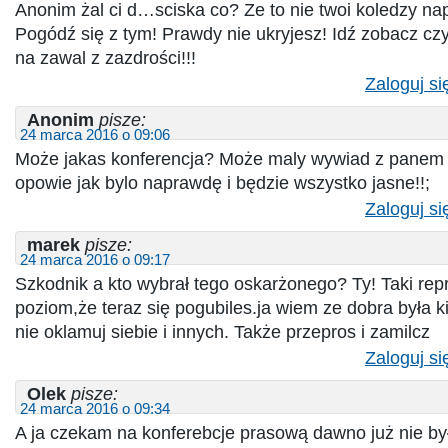
Anonim żal ci d…sciska co? Ze to nie twoi koledzy napi
Pogódź się z tym! Prawdy nie ukryjesz! Idź zobacz czy
na zawal z zazdrości!!!
Zaloguj si
Anonim
pisze:
24 marca 2016 o 09:06
Może jakas konferencja? Może maly wywiad z panem 
opowie jak bylo naprawdę i będzie wszystko jasne!!;
Zaloguj si
marek
pisze:
24 marca 2016 o 09:17
Szkodnik a kto wybrał tego oskarżonego? Ty! Taki rep
poziom,że teraz się pogubiles.ja wiem ze dobra była ki
nie oklamuj siebie i innych. Także przepros i zamilcz
Zaloguj si
Olek
pisze:
24 marca 2016 o 09:34
A ja czekam na konferebcje prasową dawno już nie był