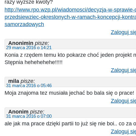
razy wyższe kwoty?
http://www.rpo.wzp.pl/wiadomosci/decyzja-w-sprawie-
przedsiewziec-okreslonych-w-ramach-koncepcji-kontr
samorzadowych
Zaloguj si
Anonimin
pisze:
29 marca 2016 o 14:21
Konia z rzędem temu kto pokarze choć jeden projekt 
Stępnia hehehehehe!!!!!
Zaloguj si
mila
pisze:
31 marca 2016 o 05:46
Moja znajoma tez musiała jechać bo bala się o prace!
Zaloguj si
Anonim
pisze:
31 marca 2016 o 07:00
ale jak ma prace dzięki partii to już się nie boi.. co za o
Zaloguj si