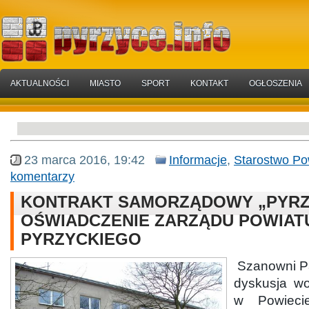
AKTUALNOŚCI
MIASTO
SPORT
KONTAKT
OGŁOSZENIA
23 marca 2016, 19:42
Informacje
,
Starostwo Po
komentarzy
KONTRAKT SAMORZĄDOWY „PYRZY
OŚWIADCZENIE ZARZĄDU POWIAT
PYRZYCKIEGO
Szanowni P
dyskusja wo
w Powieci