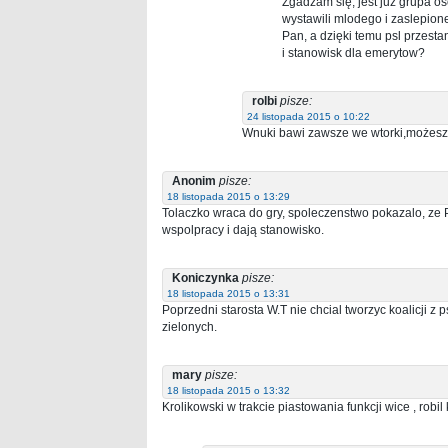
Zgadzam się, jest juz grupa os
wystawili mlodego i zaslepio
Pan, a dzięki temu psl przestan
i stanowisk dla emerytow?
rolbi
pisze:
24 listopada 2015 o 10:22
Wnuki bawi zawsze we wtorki,możesz
Anonim
pisze:
18 listopada 2015 o 13:29
Tolaczko wraca do gry, spoleczenstwo pokazalo, ze 
wspolpracy i dają stanowisko.
Koniczynka
pisze:
18 listopada 2015 o 13:31
Poprzedni starosta W.T nie chcial tworzyc koalicji z 
zielonych.
mary
pisze:
18 listopada 2015 o 13:32
Krolikowski w trakcie piastowania funkcji wice , rob