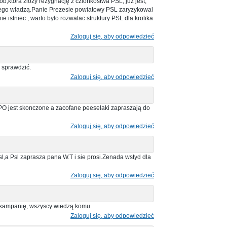
ob,ktora zlozy rezygnację z czlonkostwa PSL, juz jest,
nego wladzą.Panie Prezesie powiatowy PSL zaryzykowal
ie istniec , warto bylo rozwalac struktury PSL dla krolika
Zaloguj się, aby odpowiedzieć
 sprawdzić.
Zaloguj się, aby odpowiedzieć
PO jest skonczone a zacofane peeselaki zapraszają do
Zaloguj się, aby odpowiedzieć
psl,a Psl zaprasza pana W.T i sie prosi.Zenada wstyd dla
Zaloguj się, aby odpowiedzieć
il kampanię, wszyscy wiedzą komu.
Zaloguj się, aby odpowiedzieć