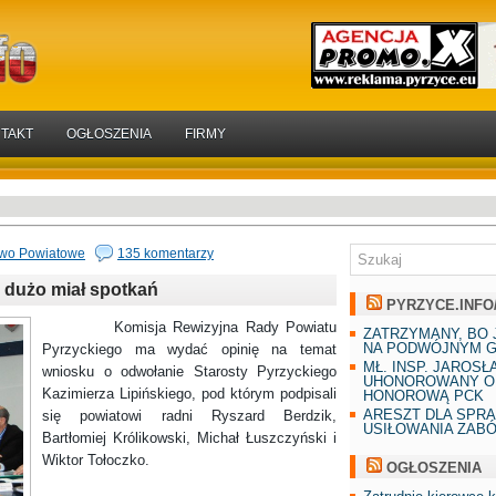
TAKT
OGŁOSZENIA
FIRMY
two Powiatowe
135 komentarzy
 dużo miał spotkań
PYRZYCE.INFO
Komisja Rewizyjna Rady Powiatu
ZATRZYMANY, BO 
NA PODWÓJNYM G
Pyrzyckiego ma wydać opinię na temat
MŁ. INSP. JAROSŁ
wniosku o odwołanie Starosty Pyrzyckiego
UHONOROWANY O
Kazimierza Lipińskiego, pod którym podpisali
HONOROWĄ PCK
ARESZT DLA SPR
się powiatowi radni Ryszard Berdzik,
USIŁOWANIA ZAB
Bartłomiej Królikowski, Michał Łuszczyński i
Wiktor Tołoczko.
OGŁOSZENIA