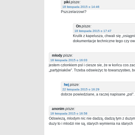
piki
pisze:
18 listopada 2015 o 14:46
Pszczelarzowi?
On
pisze:
18 listopada 2015 o 17:47
Krulik z kapelusza, chwali się „osiąg
dokumentacje techniczne tego czy ow
młody
pisze:
18 listopada 2015 o 16:03
jestem członkiem psl i ciesze sie, że w końcu cos za
„partyjniaków”. Trzeba odswieżyc to towarszystwo, b
hej
pisze:
22 listopada 2015 o 16:29
dobrze powiedziane, a raczej napisane „psl”. B
anonim
pisze:
18 listopada 2015 o 16:58
Odswiezą, mlodym nic nie dadzą, dadzą tym z duzym s
duzy to i mlodzi nie są, starych wymienia na starych