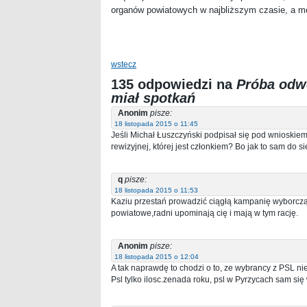
organów powiatowych w najbliższym czasie, a mo
wstecz
135 odpowiedzi na
Próba odwo
miał spotkań
Anonim
pisze:
18 listopada 2015 o 11:45
Jeśli Michał Łuszczyński podpisał się pod wnioskiem
rewizyjnej, której jest członkiem? Bo jak to sam do s
q
pisze:
18 listopada 2015 o 11:53
Kaziu przestań prowadzić ciągłą kampanię wyborczą
powiatowe,radni upominają cię i mają w tym rację.
Anonim
pisze:
18 listopada 2015 o 12:04
A tak naprawdę to chodzi o to, ze wybrancy z PSL ni
Psl tylko ilosc.zenada roku, psl w Pyrzycach sam się