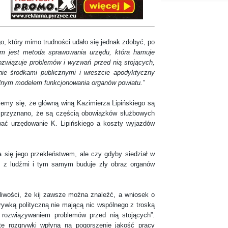
który mimo trudności udało się jednak zdobyć, po
em jest metoda sprawowania urzędu, która hamuje
rozwiązuje problemów i wyzwań przed nią stojących,
ie środkami publicznymi i wreszcie apodyktyczny
lnym modelem funkcjonowania organów powiatu.”
się, że główną winą Kazimierza Lipińskiego są
ć przyznano, że są częścią obowiązków służbowych
wać urzędowanie K. Lipińskiego a koszty wyjazdów
ę jego przekleństwem, ale czy gdyby siedział w
ię z ludźmi i tym samym buduje zły obraz organów
ści, że kij zawsze można znaleźć, a wniosek o
rywką polityczną nie mającą nic wspólnego z troską
i rozwiązywaniem problemów przed nią stojących”.
te rozgrywki wpłyną na pogorszenie jakość pracy