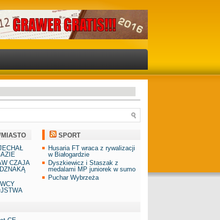
/MIASTO
SPORT
JECHAŁ
Husaria FT wraca z rywalizacji
AZIE
w Białogardzie
AW CZAJA
Dyszkiewicz i Staszak z
DZNAKĄ
medalami MP juniorek w sumo
Puchar Wybrzeża
AWCY
ÓJSTWA