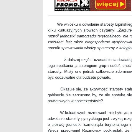
We wniosku o odwołanie starosty Lipińskiego, 
kilku kurtuazyjnych słowach czytamy:
„Zarzut
rozwój jednostki samorządu terytorialnego, nie 
zarzutem jest także niegospodarne dysponowan
sposób sprawowania władzy sprzeczny z kolegia
Z dalszej części uzasadnienia dowiadujemy 
jego spotkania „z szeregiem grup i osób”, cho
starosty. Miały one jednak całkowicie zdomino
być odczuwalne dla budżetu powiatu.
Okazuje się, że aktywność starosty stała si
gabinecie nie zarzucono by, że nie spotyka s
powiatowych w społeczeństwie?
W kuluarowych rozmowach nie było wątpliwo
odwołanie starosty pyrzyckiego jest zwykłą rozg
o „rozwój jednostki samorządu terytorialnego 
Wręcz przeciwnie! Rozmówcy podkreślali, że 