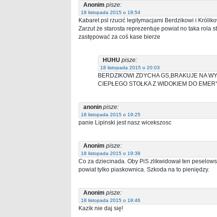
Anonim
pisze:
18 listopada 2015 o 18:54
Kabaret psl rzucić legitymacjami Berdzikowi i Króliko
Zarzut że starosta reprezentuje powiat no taka rola s
zastępować za coś kase bierze
HUHU
pisze:
18 listopada 2015 o 20:03
BERDZIKOWI ZDYCHA GS,BRAKUJE NA WYP
CIEPŁEGO STOŁKA Z WIDOKIEM DO EMER
anonin
pisze:
18 listopada 2015 o 19:25
panie Lipinski jest nasz wicekszosc
Anonim
pisze:
18 listopada 2015 o 19:38
Co za dziecinada. Oby PiS zlikwidował ten peselows
powiat tylko piaskownica. Szkoda na to pieniędzy.
Anonim
pisze:
18 listopada 2015 o 19:46
Kazik nie daj się!