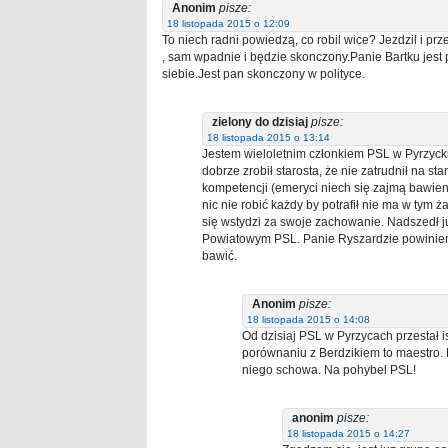
Anonim
pisze:
18 listopada 2015 o 12:09
To niech radni powiedzą, co robil wice? Jezdzil i pr
, sam wpadnie i będzie skonczony.Panie Bartku jest 
siebie.Jest pan skonczony w polityce.
zielony do dzisiaj
pisze:
18 listopada 2015 o 13:14
Jestem wieloletnim członkiem PSL w Pyrzyckic
dobrze zrobił starosta, że nie zatrudnił na 
kompetencji (emeryci niech się zajmą bawieni
nic nie robić każdy by potrafił nie ma w tym 
się wstydzi za swoje zachowanie. Nadszedł 
Powiatowym PSL. Panie Ryszardzie powinien p
bawić.
Anonim
pisze:
18 listopada 2015 o 14:08
Od dzisiaj PSL w Pyrzycach przestał i
porównaniu z Berdzikiem to maestro. K
niego schowa. Na pohybel PSL!
anonim
pisze:
18 listopada 2015 o 14:27