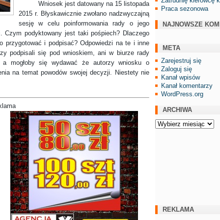
Zatrudnię kierowcę 
Wniosek jest datowany na 15 listopada
Praca sezonowa
2015 r. Błyskawicznie zwołano nadzwyczajną
sesję w celu poinformowania rady o jego
NAJNOWSZE KOM
ej. Czym podyktowany jest taki pośpiech? Dlaczego
go przygotować i podpisać? Odpowiedzi na te i inne
META
zy podpisali się pod wnioskiem, ani w biurze rady
Zarejestruj się
, a mogłoby się wydawać że autorzy wniosku o
Zaloguj się
enia na temat powodów swojej decyzji. Niestety nie
Kanał wpisów
Kanał komentarzy
WordPress.org
klama
ARCHIWA
Archiwa
REKLAMA