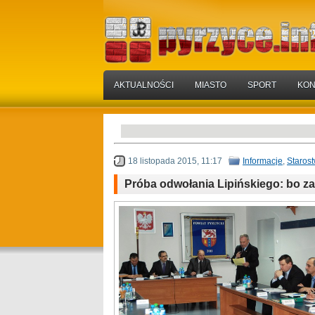
AKTUALNOŚCI
MIASTO
SPORT
KON
18 listopada 2015, 11:17
Informacje
,
Staros
Próba odwołania Lipińskiego: bo za