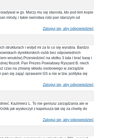
zesiadywal w gs. Marzy mu się starosta, kto pod kim kopie
pan mlody, i takie swinstwa robi pan starszym od
Zaloguj się, aby odpowiedzieć
h strukturach i wstyd mi za to co się wyrabia. Bardzo
stanowiskach dyrektorskich osób bez odpowiednich
em wnuków).Przesiedzieć na stołku 3 lata i brać kasę i
żadnej filozofi. Pan Prezes Powiatowy Ryszard B. niech
już czas na zmianę składu osobowego w zarządzie
an się zająć sprawami GS a nie w tzw. polityka się
Zaloguj się, aby odpowiedzieć
stnieć. Kazimierz L. To nie geniusz zarządzania ale w
rólik jak wyskoczył z kapelusza tak się za chwilę do
Zaloguj się, aby odpowiedzieć