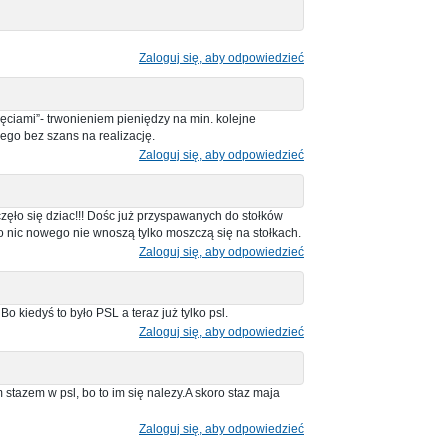
Zaloguj się, aby odpowiedzieć
nięciami”- trwonieniem pieniędzy na min. kolejne
ego bez szans na realizację.
Zaloguj się, aby odpowiedzieć
częło się dziac!!! Dośc już przyspawanych do stołków
o nic nowego nie wnoszą tylko moszczą się na stołkach.
Zaloguj się, aby odpowiedzieć
o kiedyś to było PSL a teraz już tylko psl.
Zaloguj się, aby odpowiedzieć
tazem w psl, bo to im się nalezy.A skoro staz maja
Zaloguj się, aby odpowiedzieć