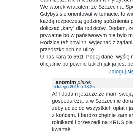
We wtorek wracałem ze Szczecina. Spó
Gdybyś się orientował w temacie, to wi
każdą rozpoczętą godzinę spóźnienia 
doliczać „kary” dla rodziców. Dodam, ż
prywatne bo w państwowym nie było mi
Rodzice też powinni wyjechać z żądani
przedszkolach na ulicę…
U nas kara to 55zł. Podaj dane, wyślę 
oficjalnie bo pewnie takich jak ja jest p
Zaloguj si
anomim
pisze:
5 lutego 2015 o 18:25
A! I dodam jeszcze,że mam swoją 
gospodarczą, a w Szczecinie dora
żeby uciec od wszystkich opłat i 
z końcem. I bardzo chętnie zamien
rolnikami i przeszedł na KRUS pła
kwartał!