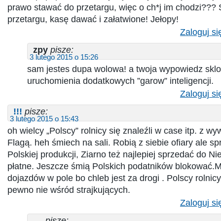
prawo stawać do przetargu, więc o ch*j im chodzi???
przetargu, kasę dawać i załatwione! Jełopy!
Zaloguj si
zpy
pisze:
3 lutego 2015 o 15:26
sam jestes dupa wolowa! a twoja wypowiedz sklon
uruchomienia dodatkowych ”garow” inteligencji.
Zaloguj si
!!!
pisze:
3 lutego 2015 o 15:43
oh wielcy „Polscy” rolnicy się znaleźli w case itp. z 
Flagą. heh śmiech na sali. Robią z siebie ofiary ale sp
Polskiej produkcji, Ziarno też najlepiej sprzedać do Ni
płatne. Jeszcze śmią Polskich podatników blokować.M
dojazdów w pole bo chleb jest za drogi . Polscy rolnic
pewno nie wśród strajkujących.
Zaloguj si
....
pisze: