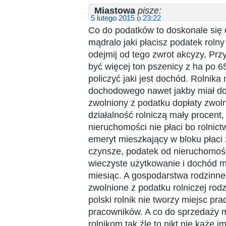
Miastowa
pisze:
5 lutego 2015 o 23:22
Co do podatków to doskonale się o
mądralo jaki płacisz podatek rolny
odejmij od tego zwrot akcyzy, Pr
być więcej ton pszenicy z ha po 6
policzyć jaki jest dochód. Rolnika 
dochodowego nawet jakby miał do
zwolniony z podatku dopłaty zwoln
działalność rolniczą mały procent
nieruchomości nie płaci bo rolnict
emeryt mieszkający w bloku płaci
czynsze, podatek od nieruchomośc
wieczyste użytkowanie i dochód m
miesiąc. A gospodarstwa rodzinne
zwolnione z podatku rolniczej rod
polski rolnik nie tworzy miejsc pra
pracowników. A co do sprzedaży ma
rolnikom tak źle to nikt nie każe i