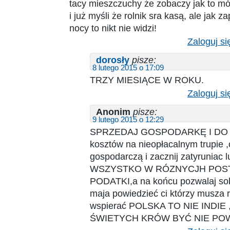
tacy mieszczuchy że zobaczy jak to mów
i już myśli że rolnik sra kasą, ale jak 
nocy to nikt nie widzi!
Zaloguj si
dorosły
pisze:
8 lutego 2015 o 17:09
TRZY MIESIĄCE W ROKU.
Zaloguj si
Anonim
pisze:
9 lutego 2015 o 12:29
SPRZEDAJ GOSPODARKĘ I DO M
kosztów na nieopłacalnym trupie ,
gospodarczą i zacznij zatyruniac l
WSZYSTKO W RÓZNYCJH POS
PODATKI,a na końcu pozwalaj sob
maja powiedzieć ci którzy musza 
wspierać POLSKA TO NIE INDIE
ŚWIETYCH KRÓW BYĆ NIE PO