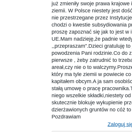
już zmieniły swoje prawa krajowe 
ziemii. W Polsce niestety jest doś
nie przestrzegane przez Instytucj
chodzi o kwestie subsydiowania pro
proszę zapoznać się jak to jest w 
UE.Mam nadzieję,że padnie wted
,,przepraszam”.Dzieci gratuluję to
powodzenia Pani rodzinie.Co do z
pierwsze , żeby zatrudnić to trze
areał,czy nie o to walczymy.Prosz
który ma tyle ziemii w powiecie co
kapitałem obcym.A ja sam osobiśc
stałą umowę o pracę pracownika.T
niego wszelkie składki,niestety od 
skutecznie blokuje wykupienie pr
dzierżawionych gruntów no cóż to 
Pozdrawiam
Zaloguj si