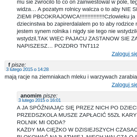
mu sie zwrocilo to co on zainwestowal w pole, teg
widza… A pozatym rolnicy walcza o to aby N
ZIEMI PBCOKRAJOWCA!!!!!!!!!!!!!!!!Czlowieku ja
dziecinstwa bo zapirerdalalem po to aby rodzice m
jestem synem rolnika i nigdy sie tego nie wstydzi
wstydzil,TAK WIEC PAJACU ZASTANOW SIE 
NAPISZESZ… POZDRO TNT112
Zaloguj si
f
pisze:
3 lutego 2015 o 14:28
mają racje na ziemniakach mleku i warzywach zarabia
Zaloguj si
anomim
pisze:
3 lutego 2015 o 16:01
A JA SPÓŹNIAJĄC SIĘ PRZEZ NICH PO DZIE
PRZEDSZKOLA MUSZE ZAPŁACIĆ 55ZŁ KARY!!
ROLNIK MI ODDA?
KAŻDY MA CIĘŻKO W DZISIEJSZYCH CZASAC
BLOKOWAĆ NAJŁATWIEJ. NIECH WALCZĄ O 