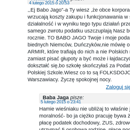
4 lutego 2015 o 20:53
,,Ej Babo Jago”-a Ty wiesz ,że obce korpora
wrzucają koszty zakupu i funkcjonawania 
działalność i w wyniku tego typu działań pr
samego zwrotu podatku uszczuplają Nasz bu
rocznie. TO BABO JAGO Twoje i moje podat
biednych Niemców, Duńczyków,nie mówię o 
ARMIR, które trafiają do nich a nie Polskich
zamiast pisać głupoty a być może i łajdacz
dokształć się,bo szkołę skończyłaś za Poda
Polskiej Szkole.Wiesz co to są FOLKSDOJCZE
Warszawiacy. Życzę spokojnej nocy.
Zaloguj si
Baba Jaga
pisze:
5 lutego 2015 o 23:41
Hamie wieśniaku nie ubliżaj to właśnie 
moralność- bo ja ciężko pracuję bywa 
płacę podatek dochodowy, ZUS, zdro
utrzymać 5 osobowa rodzinę, płacę po