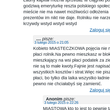
godziwą emeryturkę reszta polskiego społe
mieście nie ma nawet możliwości odłożenia 
prezentów im nikt nie daje. Rolniku nie narz
krzywdy wstyd wstyd wstyd
Zaloguj si
....
pisze:
3 lutego 2015 o 21:05
Kobieto MIASTECZKOWA pojęcia nie ma
płaci rolnik.Na pewno mieszkasz w blok
mieszkający na wsi płaci podatek za zie
nie są to małe kwoty.Fajnie jest napisać
wszystkich kosztów i strat.Więc nie pisz
płaci, bo tylko dla laika wszystko ładni
pewno nie chciałabyś się zamienić.
Zaloguj si
Anonim
pisze:
3 lutego 2015 o 22:26
MIASTOWA kto to jest to pewnie ta