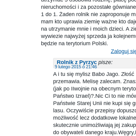
nieruchomości i za pozostałe gówniane
1 do 1. Żaden rolnik nie zaproponuje mi
mam kto uprawia ziemię ważne kto daj
na utrzymanie mnie i moich dzieci. A zie
wywiezie najwyżej sprzeda ja kolejnemu
będzie na terytorium Polski.
Zaloguj si
Rolnik z Pyrzyc
pisze:
9 lutego 2015 o 21:46
A i tu się mylisz Babo Jago. Złość
przemawia. Melisę zalecam. Znas
(jak po IIwojnie na obecnym teryt
Państwo Izrael)?.Nic Ci to nie 
Państwie Starej Unii nie kupi się 
lasu. Oczywiście przepisy dopusz
możliwość lecz dodatkowe lokalne
skutecznie unimożliwiają jej zakup
do obywateli danego kraju.Węgry,