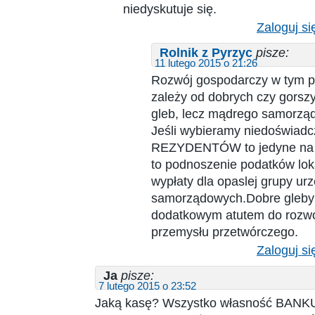
niedyskutuje się.
Zaloguj si
Rolnik z Pyrzyc
pisze:
11 lutego 2015 o 21:26
Rozwój gospodarczy w tym p
zależy od dobrych czy gorszy
gleb, lecz mądrego samorząd
Jeśli wybieramy niedoświad
REZYDENTÓW to jedyne na 
to podnoszenie podatków lok
wypłaty dla opaslej grupy ur
samorządowych.Dobre gleby
dodatkowym atutem do rozw
przemysłu przetwórczego.
Zaloguj si
Ja
pisze:
7 lutego 2015 o 23:52
Jaką kasę? Wszystko własność BAN