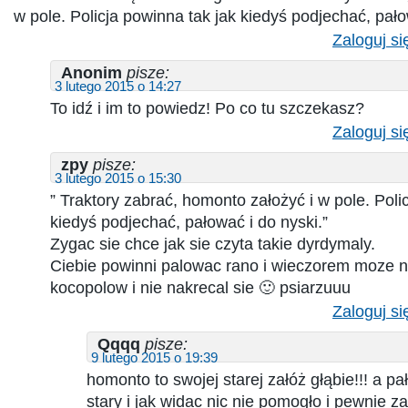
w pole. Policja powinna tak jak kiedyś podjechać, pało
Zaloguj si
Anonim
pisze:
3 lutego 2015 o 14:27
To idź i im to powiedz! Po co tu szczekasz?
Zaloguj si
zpy
pisze:
3 lutego 2015 o 15:30
” Traktory zabrać, homonto założyć i w pole. Poli
kiedyś podjechać, pałować i do nyski.”
Zygac sie chce jak sie czyta takie dyrdymaly.
Ciebie powinni palowac rano i wieczorem moze 
kocopolow i nie nakrecal sie 🙂 psiarzuuu
Zaloguj si
Qqqq
pisze:
9 lutego 2015 o 19:39
homonto to swojej starej załóż głąbie!!! a pa
stary i jak widac nic nie pomogło i pewnie zał