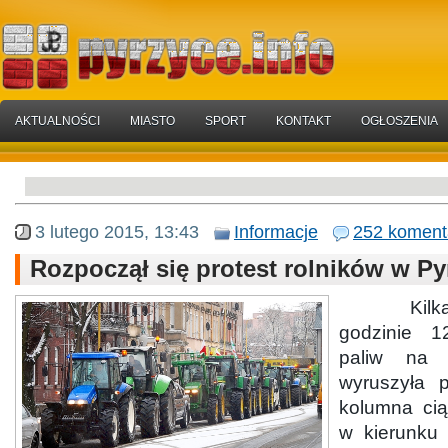
AKTUALNOŚCI
MIASTO
SPORT
KONTAKT
OGŁOSZENIA
3 lutego 2015, 13:43
Informacje
252 koment
Rozpoczął się protest rolników w Py
Kilkadzie
godzinie 1
paliw na u
wyruszyła p
kolumna cią
w kierunku 