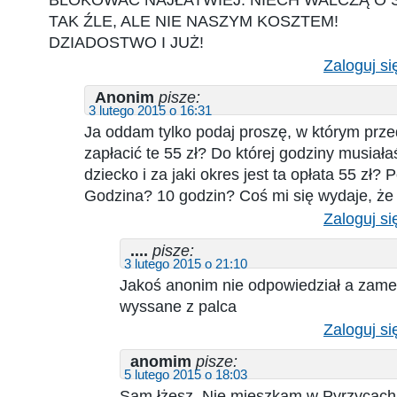
TAK ŹLE, ALE NIE NASZYM KOSZTEM!
DZIADOSTWO I JUŻ!
Zaloguj si
Anonim
pisze:
3 lutego 2015 o 16:31
Ja oddam tylko podaj proszę, w którym prz
zapłacić te 55 zł? Do której godziny musiał
dziecko i za jaki okres jest ta opłata 55 zł? 
Godzina? 10 godzin? Coś mi się wydaje, że 
Zaloguj si
....
pisze:
3 lutego 2015 o 21:10
Jakoś anonim nie odpowiedział a zame
wyssane z palca
Zaloguj si
anomim
pisze:
5 lutego 2015 o 18:03
Sam łżesz. Nie mieszkam w Pyrzycach 