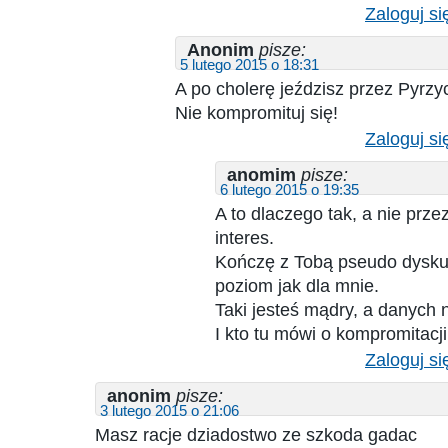
Zaloguj si
Anonim
pisze:
5 lutego 2015 o 18:31
A po cholerę jeździsz przez Pyrz
Nie kompromituj się!
Zaloguj si
anomim
pisze:
6 lutego 2015 o 19:35
A to dlaczego tak, a nie prze
interes.
Kończę z Tobą pseudo dyskusj
poziom jak dla mnie.
Taki jesteś mądry, a danych 
I kto tu mówi o kompromitac
Zaloguj si
anonim
pisze:
3 lutego 2015 o 21:06
Masz racje dziadostwo ze szkoda gadac