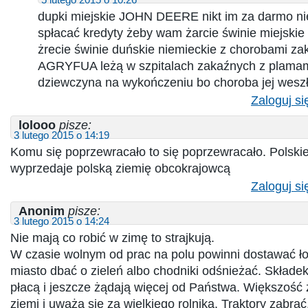
dupki miejskie JOHN DEERE nikt im za darmo ni
spłacać kredyty żeby wam żarcie świnie miejski
żrecie świnie duńskie niemieckie z chorobami z
AGRYFUA leżą w szpitalach zakaźnych z plamami
dziewczyna na wykończeniu bo choroba jej weszła
Zaloguj si
lolooo
pisze:
3 lutego 2015 o 14:19
Komu się poprzewracało to się poprzewracało. Polskie
wyprzedaje polską ziemię obcokrajowcą
Zaloguj si
Anonim
pisze:
3 lutego 2015 o 14:24
Nie mają co robić w zimę to strajkują.
W czasie wolnym od prac na polu powinni dostawać łop
miasto dbać o zieleń albo chodniki odśnieżać. Skład
płacą i jeszcze żądają więcej od Państwa. Większość
ziemi i uważa się za wielkiego rolnika. Traktory zabra