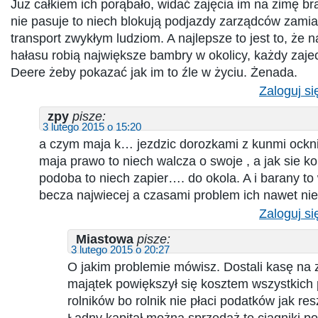
Już całkiem ich porąbało, widać zajęcia im na zimę br
nie pasuje to niech blokują podjazdy zarządców zamia
transport zwykłym ludziom. A najlepsze to jest to, że n
hałasu robią największe bambry w okolicy, każdy zaj
Deere żeby pokazać jak im to źle w życiu. Żenada.
Zaloguj si
zpy
pisze:
3 lutego 2015 o 15:20
a czym maja k… jezdzic dorozkami z kunmi ocknij
maja prawo to niech walcza o swoje , a jak sie k
podoba to niech zapier…. do okola. A i barany to 
becza najwiecej a czasami problem ich nawet nie
Zaloguj si
Miastowa
pisze:
3 lutego 2015 o 20:27
O jakim problemie mówisz. Dostali kasę na 
majątek powiększył się kosztem wszystkich 
rolników bo rolnik nie płaci podatków jak re
Ładny kapitał można sprzedaż te ciągniki po