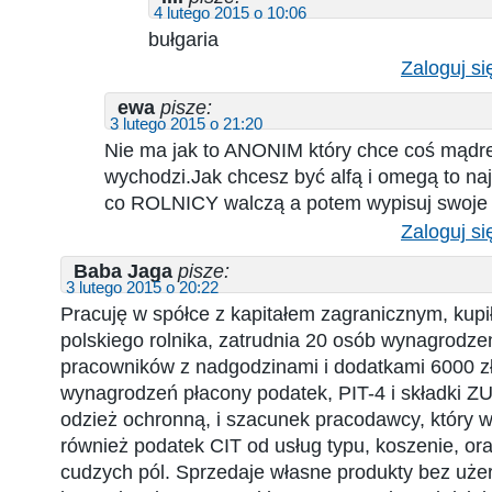
4 lutego 2015 o 10:06
bułgaria
Zaloguj si
ewa
pisze:
3 lutego 2015 o 21:20
Nie ma jak to ANONIM który chce coś mądre
wychodzi.Jak chcesz być alfą i omegą to na
co ROLNICY walczą a potem wypisuj swoje 
Zaloguj si
Baba Jaga
pisze:
3 lutego 2015 o 20:22
Pracuję w spółce z kapitałem zagranicznym, kupi
polskiego rolnika, zatrudnia 20 osób wynagrodzen
pracowników z nadgodzinami i dodatkami 6000 zł
wynagrodzeń płacony podatek, PIT-4 i składki Z
odzież ochronną, i szacunek pracodawcy, który w
również podatek CIT od usług typu, koszenie, or
cudzych pól. Sprzedaje własne produkty bez uże