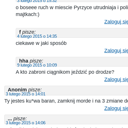
3 lutego 2015 o 15:32
o boseee ruch w miescie Pyrzyce utrudniaja i polic
majtkach:)
Zaloguj si
f
pisze:
4 lutego 2015 o 14:35
ciekawe w jaki sposób
Zaloguj si
hha
pisze:
9 lutego 2015 o 10:09
A kto zabroni ciągnikom jeździć po drodze?
Zaloguj si
Anonim
pisze:
3 lutego 2015 o 14:01
Ty jestes ku*wa baran, zamknij morde i na 3 zmiane d
Zaloguj si
...
pisze:
3 lutego 2015 o 14:06