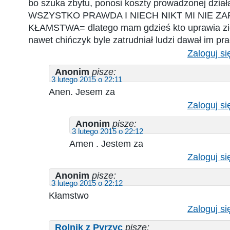
bo szuka zbytu, ponosi koszty prowadzonej dział
WSZYSTKO PRAWDA I NIECH NIKT MI NIE Z
KŁAMSTWA= dlatego mam gdzieś kto uprawia zi
nawet chińczyk byle zatrudniał ludzi dawał im prac
Zaloguj si
Anonim
pisze:
3 lutego 2015 o 22:11
Anen. Jesem za
Zaloguj si
Anonim
pisze:
3 lutego 2015 o 22:12
Amen . Jestem za
Zaloguj si
Anonim
pisze:
3 lutego 2015 o 22:12
Kłamstwo
Zaloguj si
Rolnik z Pyrzyc
pisze: