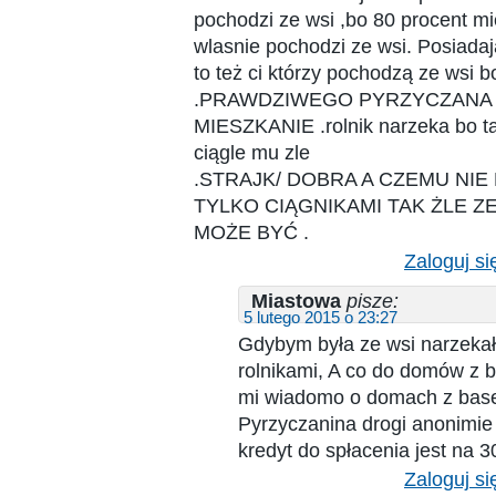
pochodzi ze wsi ,bo 80 procent m
wlasnie pochodzi ze wsi. Posiad
to też ci którzy pochodzą ze wsi bo
.PRAWDZIWEGO PYRZYCZANA 
MIESZKANIE .rolnik narzeka bo ta
ciągle mu zle
.STRAJK/ DOBRA A CZEMU NIE
TYLKO CIĄGNIKAMI TAK ŻLE Z
MOŻE BYĆ .
Zaloguj si
Miastowa
pisze:
5 lutego 2015 o 23:27
Gdybym była ze wsi narzeka
rolnikami, A co do domów z b
mi wiadomo o domach z bas
Pyrzyczanina drogi anonimie
kredyt do spłacenia jest na 30
Zaloguj si