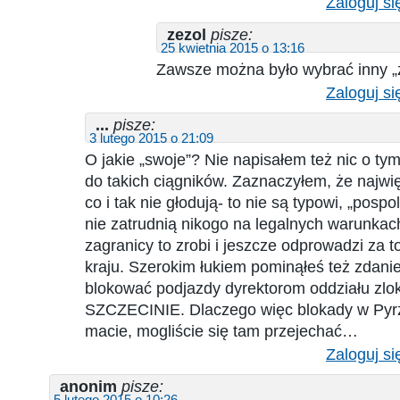
Zaloguj si
zezol
pisze:
25 kwietnia 2015 o 13:16
Zawsze można było wybrać inny 
Zaloguj si
...
pisze:
3 lutego 2015 o 21:09
O jakie „swoje”? Nie napisałem też nic o ty
do takich ciągników. Zaznaczyłem, że najwię
co i tak nie głodują- to nie są typowi, „pospoli
nie zatrudnią nikogo na legalnych warunkach
zagranicy to zrobi i jeszcze odprowadzi za 
kraju. Szerokim łukiem pominąłeś też zdani
blokować podjazdy dyrektorom oddziału zl
SZCZECINIE. Dlaczego więc blokady w Pyr
macie, mogliście się tam przejechać…
Zaloguj si
anonim
pisze:
5 lutego 2015 o 10:26