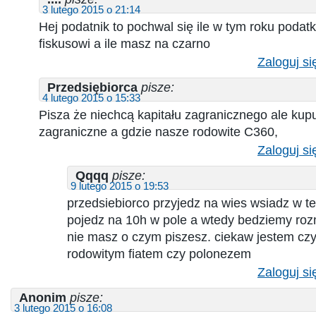
3 lutego 2015 o 21:14
Hej podatnik to pochwal się ile w tym roku pod
fiskusowi a ile masz na czarno
Zaloguj si
Przedsiębiorca
pisze:
4 lutego 2015 o 15:33
Pisza że niechcą kapitału zagranicznego ale kupu
zagraniczne a gdzie nasze rodowite C360,
Zaloguj si
Qqqq
pisze:
9 lutego 2015 o 19:53
przedsiebiorco przyjedz na wies wsiadz w te
pojedz na 10h w pole a wtedy bedziemy roz
nie masz o czym piszesz. ciekaw jestem czy
rodowitym fiatem czy polonezem
Zaloguj si
Anonim
pisze:
3 lutego 2015 o 16:08