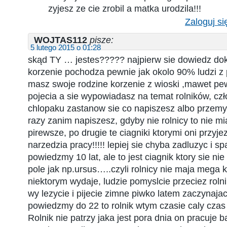
zyjesz ze cie zrobil a matka urodzila!!!
Zaloguj si
WOJTAS112
pisze:
5 lutego 2015 o 01:28
skąd TY … jestes????? najpierw sie dowiedz do
korzenie pochodza pewnie jak okolo 90% ludzi z 
masz swoje rodzine korzenie z wioski ,mawet pe
pojecia a sie wypowiadasz na temat rolników, czł
chlopaku zastanow sie co napiszesz albo przemy
razy zanim napiszesz, gdyby nie rolnicy to nie mi
pirewsze, po drugie te ciagniki ktorymi oni przyje
narzedzia pracy!!!!! lepiej sie chyba zadluzyc i s
powiedzmy 10 lat, ale to jest ciagnik ktory sie ni
pole jak np.ursus…..czyli rolnicy nie maja mega k
niektorym wydaje, ludzie pomyslcie przeciez rolni
wy lezycie i pijecie zimne piwko latem zaczynaja
powiedzmy do 22 to rolnik wtym czasie caly czas 
Rolnik nie patrzy jaka jest pora dnia on pracuje 