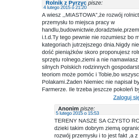
Rolnik z Pyrzyc
pisze:
4 lutego 2015 o 21:20
A wiesz ,,MIASTOWA”,że rozwój rolnictw
przemysłu to miejsca pracy w
handlu,budownictwie,doradztwie,prze
i.t.d.Ty tego pewnie nie rozumiesz bo 
kategoriach jutrzejszego dnia.Nigdy ni
dość pieniążków skoro proponujesz ro
sprzętu rolnego,ziemi a nie namawiasz
silnych Polskich rodzinnych gospodar
teoriom może pomóc i Tobie,bo wszysc
Polakami.Żaden Niemiec nie napisał b
Farmerze. Ile trzeba jeszcze pokoleń b
Zaloguj si
Anonim
pisze:
5 lutego 2015 o 15:53
TERENY NASZE SA CZYSTO ROL
dzieki takim dobrym ziemą ogranic
rozwój przemysłu i to jest fakt ,a z