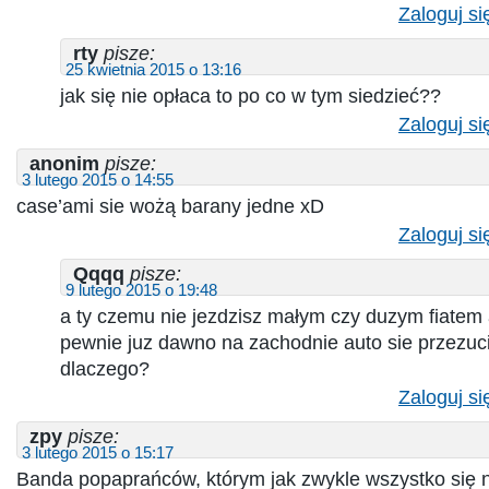
Zaloguj si
rty
pisze:
25 kwietnia 2015 o 13:16
jak się nie opłaca to po co w tym siedzieć??
Zaloguj si
anonim
pisze:
3 lutego 2015 o 14:55
case’ami sie wożą barany jedne xD
Zaloguj si
Qqqq
pisze:
9 lutego 2015 o 19:48
a ty czemu nie jezdzisz małym czy duzym fiatem
pewnie juz dawno na zachodnie auto sie przezuci
dlaczego?
Zaloguj si
zpy
pisze:
3 lutego 2015 o 15:17
Banda popaprańców, którym jak zwykle wszystko się 