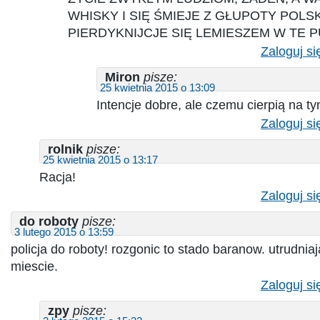
WHISKY I SIĘ ŚMIEJE Z GŁUPOTY POLS
PIERDYKNIJCJE SIĘ LEMIESZEM W TE P
Zaloguj si
Miron
pisze:
25 kwietnia 2015 o 13:09
Intencje dobre, ale czemu cierpią na 
Zaloguj si
rolnik
pisze:
25 kwietnia 2015 o 13:17
Racja!
Zaloguj si
do roboty
pisze:
3 lutego 2015 o 13:59
policja do roboty! rozgonic to stado baranow. utrudni
miescie.
Zaloguj si
zpy
pisze: