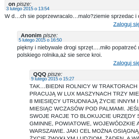
on
pisze:
3 lutego 2015 o 13:54
W d…ch sie poprzewracalo…malo?ziemie sprzedac i
Zaloguj si
Anonim
pisze:
5 lutego 2015 o 16:50
piękny i niebywale drogi sprzęt….miło popatrzeć 
polskiego rolnika,aż sie serce kroi.
Zaloguj si
QQQ
pisze:
9 lutego 2015 o 15:27
TAK…BIEDNI ROLNICY W TRAKTORACH Z
PRACUJĄ W LUX MASZYNACH TRZY MIE
8 MIESIĘCY UTRUDNIAJĄ ŻYCIE INNYM
MIESIĄC WCZASÓW POD PALMAMI. JEŚL
SWOJE RACJE TO BLOKUJCIE URZĘDY
GMINNE, POWIATOWE, WOJEWÓDZKIE 
WARSZAWIE. JAKI CEL MOŻNA OSIĄGN
ŻYCIE ZWYKŁYM LUDZIOM, ŻADEN, A W