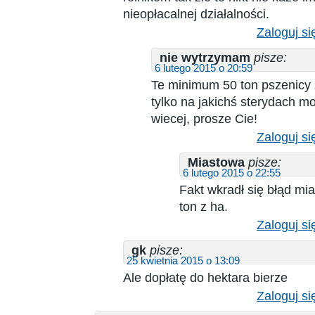
nieopłacalnej działalności.
Zaloguj si
nie wytrzymam
pisze:
6 lutego 2015 o 20:59
Te minimum 50 ton pszenicy 
tylko na jakichś sterydach m
wiecej, prosze Cie!
Zaloguj si
Miastowa
pisze:
6 lutego 2015 o 22:55
Fakt wkradł się błąd mia
ton z ha.
Zaloguj si
gk
pisze:
25 kwietnia 2015 o 13:09
Ale dopłatę do hektara bierze
Zaloguj si