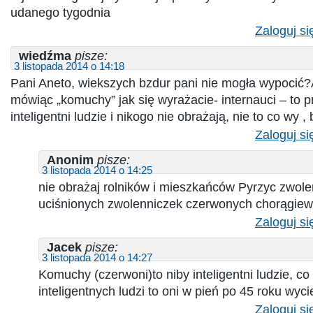
udanego tygodnia
Zaloguj si
wiedźma
pisze:
3 listopada 2014 o 14:18
Pani Aneto, wiekszych bzdur pani nie mogła wypocić
mówiąc „komuchy” jak się wyrażacie- internauci – to p
inteligentni ludzie i nikogo nie obrażają, nie to co wy 
Zaloguj si
Anonim
pisze:
3 listopada 2014 o 14:25
nie obrażaj rolników i mieszkańców Pyrzyc zwol
uciśnionych zwolenniczek czerwonych chorągie
Zaloguj si
Jacek
pisze:
3 listopada 2014 o 14:27
Komuchy (czerwoni)to niby inteligentni ludzie, co
inteligentnych ludzi to oni w pień po 45 roku wycie
Zaloguj si