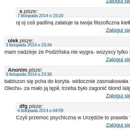
Zaloguj si
x
pisze:
7 listopada 2014 o 15:20
oj oj coś padliną zalatuje ta twoja filozoficzna 
Zaloguj si
olek
pisze:
3 listopada 2014 o 23:34
mam nadzieje że Podzińska nie wygra- wszyscy tylko 
Zaloguj si
Anonim
pisze:
3 listopada 2014 o 23:38
babiszon się pcha do koryta- widocznie zasmakowała
Olechu- za mało ją tępił, trzeba było zagonić blond la
Zaloguj si
dfg
pisze:
4 listopada 2014 o 04:59
Czyli przemoc psychiczna w Urzędzie to prawda
Zaloguj si