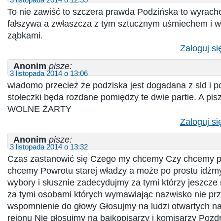
To nie zawiść to szczera prawda Podzińska to wyrac
fałszywa a zwłaszcza z tym sztucznym uśmiechem i w
ząbkami.
Zaloguj si
Anonim
pisze:
3 listopada 2014 o 13:06
wiadomo przecież że podziska jest dogadana z sld i po.
stołeczki będa rozdane pomiędzy te dwie partie. A pis
WOLNE ŻARTY
Zaloguj si
Anonim
pisze:
3 listopada 2014 o 13:32
Czas zastanowić się Czego my chcemy Czy chcemy 
chcemy Powrotu starej władzy a może po prostu idźm
wybory i słusznie zadecydujmy za tymi którzy jeszcze 
za tymi osobami których wymawiając nazwisko nie pr
wspomnienie do głowy Głosujmy na ludzi otwartych n
rejonu Nie głosujmy na bajkopisarzy i komisarzy Pozd