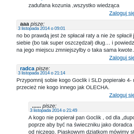
zadufana kozunia ,wszystko wiedząca
Zaloguj si
aaa
pisze:
3 listopada 2014 o 09:01
no bo prawdą jest że spłacał raty a nie że spłacił
siebie (bo tak super oszczędzał) dług… i powiedz
na jego miejscu zmniejszylby o taka sama kwot
Zaloguj si
radca
pisze:
3 listopada 2014 o 21:14
Przypomnij sobie kogo Goclik i SLD popierało 4- 
przecież nie kogo innego jak OLECHA.
Zaloguj si
......
pisze:
3 listopada 2014 o 21:49
A kogo nie popierał pan Goclik , od dla „du
poprze aby być na świeczniku jako doradca 
od niczego. Piaskowym dziatkom mówimy s