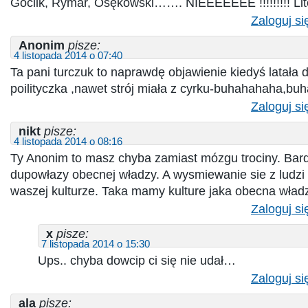
Goclik, Rymar, Osękowski……. NIEEEEEEE !!!!!!!!! Litoś
Zaloguj si
Anonim
pisze:
4 listopada 2014 o 07:40
Ta pani turczuk to naprawdę objawienie kiedyś latała d
poilityczka ,nawet strój miała z cyrku-buhahahaha,b
Zaloguj si
nikt
pisze:
4 listopada 2014 o 08:16
Ty Anonim to masz chyba zamiast mózgu trociny. Bard
dupowłazy obecnej władzy. A wysmiewanie sie z ludzi 
waszej kulturze. Taka mamy kulture jaka obecna wła
Zaloguj si
x
pisze:
7 listopada 2014 o 15:30
Ups.. chyba dowcip ci się nie udał…
Zaloguj si
ala
pisze: