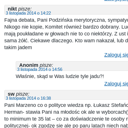
nikt
pisze:
3 listopada 2014 o 14:22
Fajna debata, Pani Podzińska merytoryczna, sympatyc
Nikogo nie kopie, Komitet również bardzo dobrany. Lud
mają poukładane w głowach nie to co niektórzy. Z ust 
sama żółć. Ciekawe dlaczego. Kto wam nakazał, lub d
takim jadem
Zaloguj si
Anonim
pisze:
3 listopada 2014 o 14:56
Właśnie, skąd w Was ludzie tyle jadu?!
Zaloguj si
sw
pisze:
3 listopada 2014 o 16:38
Pani Marzeno co o polityce wiedza np. Łukasz Stefań
Herman- stawia Pani na młodośc ok ale w wyborcach
to minimum te 35 lat – co za doświadczenie te osoby
politycznej- ok zgodzę sie ale po paru latach niech na