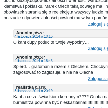
duchu służby,odpowiedzialności i wierności wartościo
kłamstwa i poklasku. Marek Olech taką odwagę ma i 
obowiązek starania się o reelekcję,a wszyscy ludzie m
poczucie odpowiedzialności powinni mu w tym pomó
Zaloguj si
Anonim
pisze:
4 listopada 2014 o 13:15
O kant dupy potłuc te twoje wypociny…
Zaloguj si
Anonim
pisze:
4 listopada 2014 o 18:48
Spierd… grafomanie razem z Olechem. Choćbym 
zagłosować to zagłosuje, a nie na Olecha
Zaloguj si
realistka
pisze:
5 listopada 2014 o 20:19
Kant a co ze świadkiem koronnym???? Osoba na
burmistrza powinna być nieskazitelna!!!!!!!!!!!!!!!!!!!!!!