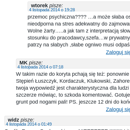
wtorek
pisze:
4 listopada 2014 o 19:28
przemoc psychiczna???? …a może słaba o
nieodporna na stres adekwatny do zajmowa
Wolne żarty…..a jak tam z interpretacją sło
stosunku do pracodawcy,szefa…w prywatnych
patrzy na słabych ,słabe ogniwo musi odp
Zaloguj si
MK
pisze:
4 listopada 2014 o 07:18
W takim razie do koryta pchają się też: ponownie 
Stępień Łuszczyk, Kordaczuk, Klukowski, Zahor
twoja wypowiedź jest charakterystyczna dla ludzi
szczerze mówiąc, to szkoda komentować. Gotujec
grunt pod nogami pali! PS. jeszcze 12 dni do koń
Zaloguj si
widz
pisze:
4 listopada 2014 o 01:49