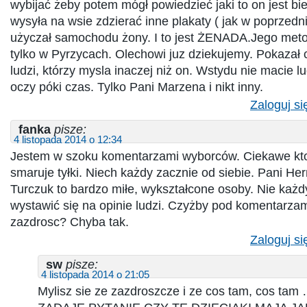
wybijać żeby potem mógł powiedzieć jaki to on jest bi
wysyła na wsie zdzierać inne plakaty ( jak w poprzedni
użyczał samochodu żony. I to jest ŻENADA.Jego meto
tylko w Pyrzycach. Olechowi juz dziekujemy. Pokazał c
ludzi, którzy mysla inaczej niż on. Wstydu nie macie l
oczy póki czas. Tylko Pani Marzena i nikt inny.
Zaloguj si
fanka
pisze:
4 listopada 2014 o 12:34
Jestem w szoku komentarzami wyborców. Ciekawe kto 
smaruje tyłki. Niech każdy zacznie od siebie. Pani He
Turczuk to bardzo miłe, wykształcone osoby. Nie ka
wystawić się na opinie ludzi. Czyżby pod komentarzam
zazdrosc? Chyba tak.
Zaloguj si
sw
pisze:
4 listopada 2014 o 21:05
Mylisz sie ze zazdroszcze i ze cos tam, cos tam …