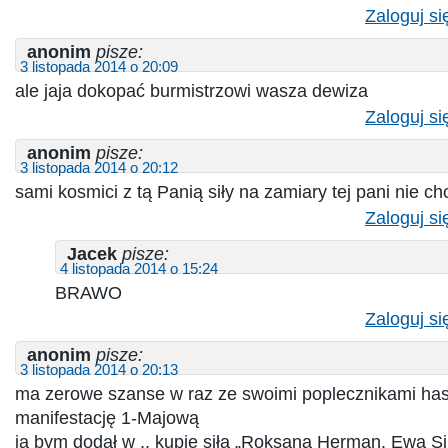
Zaloguj si
anonim
pisze:
3 listopada 2014 o 20:09
ale jaja dokopać burmistrzowi wasza dewiza
Zaloguj si
anonim
pisze:
3 listopada 2014 o 20:12
sami kosmici z tą Panią siły na zamiary tej pani nie ch
Zaloguj si
Jacek
pisze:
4 listopada 2014 o 15:24
BRAWO
Zaloguj si
anonim
pisze:
3 listopada 2014 o 20:13
ma zerowe szanse w raz ze swoimi poplecznikami has
manifestację 1-Majową
ja bym dodał w ,, kupie siła „Roksana Herman, Ewa Sik