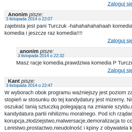
Zaloguj si
Anonim
pisze:
3 listopada 2014 o 22:07
zajebista jest pani Turczuk -hahahahahahaah komed
komedia i jeszcze raz komedia!!!!
Zaloguj si
anonim
pisze:
3 listopada 2014 o 22:32
Masz racje komedia,prawdziwa komedia P Turcz
Zaloguj si
Kant
pisze:
3 listopada 2014 o 22:47
W wyborach obok programu ważniejszy jest poziom za
stopień w stosunku do tej kandydatury jest mizerny. N
oszukać tanią sztuczką polegającą na zmianie szyldu,n
kandydatura partii nihilizmu moralnego. Pod ich rząda
korupcja,złodziejstwo,malwersacje,demoralizacja to c
Lenistwo,prostactwo,nieudolność i kpiny z obywatela 