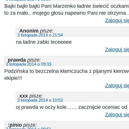
Bajki bajki bajki Pani Marzenko ładnie świecić oczkam
to za mało.. mojego głosu napewno Pani nie otrzyma..
Zaloguj si
Anonim
pisze:
3 listopada 2014 o 21:54
na ładne zabki leceeeee
Zaloguj si
prawda
pisze:
3 listopada 2014 o 09:33
Podzińska to bezczelna kłamczucha z pijanymi kierow
ekipie!!!
Zaloguj si
xxx
pisze:
3 listopada 2014 o 10:53
oj prawda w oczy kole…… zacznijcie oceniac od 
Zaloguj si
:pinio
pisze: