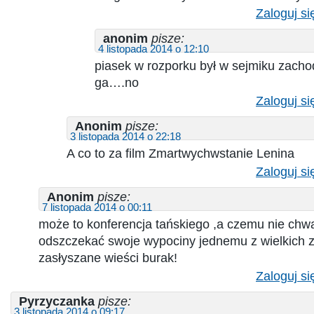
Zaloguj si
anonim
pisze:
4 listopada 2014 o 12:10
piasek w rozporku był w sejmiku zacho
ga….no
Zaloguj si
Anonim
pisze:
3 listopada 2014 o 22:18
A co to za film Zmartwychwstanie Lenina
Zaloguj si
Anonim
pisze:
7 listopada 2014 o 00:11
może to konferencja tańskiego ,a czemu nie chwal
odszczekać swoje wypociny jednemu z wielkich 
zasłyszane wieści burak!
Zaloguj si
Pyrzyczanka
pisze:
3 listopada 2014 o 09:17