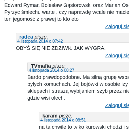
Edward Rymar, Bolesław Gąsiorowski oraz Marian Osęk
Pyrzyc śmiechu warte , czy naprawdę wcale nie macie
ten jegomość z prawej to kto eto
Zaloguj si
radca
pisze:
4 listopada 2014 o 07:42
OBYŚ SIĘ NIE ZDZIWIŁ JAK WYGRA.
Zaloguj si
TVmafia
pisze:
4 listopada 2014 o 08:27
Bardo prawdopodobne. Ma silną grupę wspa
byłych komuchach. Jej bojówki w osobie izy
sklepach i straszą wybijaniem szyb przez n
gdzie wisi olech.
Zaloguj si
karam
pisze:
4 listopada 2014 o 08:51
na tą chwilę to tylko kurowski chodzi i s