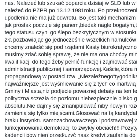
nas. Należeć lub szukać poparcia dzisiaj w SLD lub w 
należeć do PZPR po 13.12.1981roku. Po przekroczeni
upodlenia nie ma już odwrotu. Bo jest taki mechanizm
jak prostak poczuje się panem,biedak nagle bogatym,
tego statusu czyni go ślepo bezkrytycznym w stosunku
zła pozbawiając go jednocześnie wszelkich hamulców 
chcemy znaleść się pod rządami Kasty biurokratyczno-
musimy zdać sobię sprawę, że nie ma ona choćby mi
kwalifikacji do tego żeby pełnić funkcję i zajmować st
administracji publicznej i samorządowej.Kaście,która 
propagandową w postaci tzw. „Niezależnego”tygodnik
najważniejsze jest wyśmiewanie się z tych co martwią 
Gminy i Miasta,niż podjęcie poważnej debaty na ten te
polityczna sczezła do poziomu niebezpiecznie blisko 
absolutu.Nie dajmy się zmanipulować niby nowym ro
zamienią się tylko miejscami.Głosować na tą kandydat
braku instynktu samozachowawczego i podstawowej w
funkcjonowania demokracji to zwykły obciach!!! Pozy
kadencji powinien przedłużyć nasz kredyt zaufania d