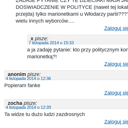
ZADAJE PYTANIE CZY TE DZIECIAKI MAJA J
DOSWIADCZENIE W POLITYCE (nawet tej lokalnej
przejda) tylko marionetkami u Włodarzy partii????
wielu innych wyborców….
Zaloguj si
x
pisze:
7 listopada 2014 o 15:33
a ja zadaję pytanie: kto przy politycznym kor
marionetką?!
Zaloguj si
anonim
pisze:
4 listopada 2014 o 12:36
Popieram fanke
Zaloguj si
zocha
pisze:
4 listopada 2014 o 12:39
Ta widze tu dużo ludzi zazdrosnych
Zaloguj si