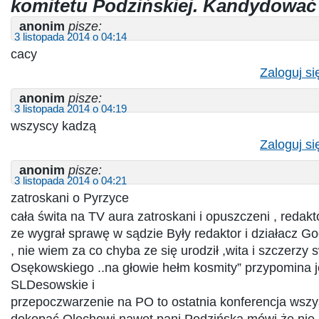
komitetu Podzińskiej. Kandydować
anonim
pisze:
3 listopada 2014 o 04:14
cacy
Zaloguj si
anonim
pisze:
3 listopada 2014 o 04:19
wszyscy kadzą
Zaloguj si
anonim
pisze:
3 listopada 2014 o 04:21
zatroskani o Pyrzyce
cała świta na TV aura zatroskani i opuszczeni , redakto
ze wygrał sprawę w sądzie Były redaktor i działacz Goc
, nie wiem za co chyba ze się urodził ,wita i szczerzy 
Osękowskiego ..na głowie hełm kosmity” przypomina 
SLDesowskie i
przepoczwarzenie na PO to ostatnia konferencja wszys
dokopać Olechowi nawet pani Podzińska mówi że nie 