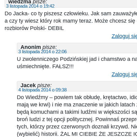
wiedźma
pisze:
3 listopada 2014 o 19:42
Do Jacka- co ty piszesz człowieku. Jak sam zauważyłe
a czy ty wiesz który rok mamy teraz. Może chcesz się
rozbiorów Polski- DEBIL
Zaloguj si
Anonim
pisze:
3 listopada 2014 o 22:06
U zwolenniczego Podzińskiej jad i chamstwo a n
uśmiechnięte. FAŁSZ!!!
Zaloguj si
Jacek
pisze:
4 listopada 2014 o 09:38
Do Wiedźmy – powiem tak obłudę, krętactwo, id
mają we krwi) i nie ma znaczenie w jakich latac
będą komuchami a takimi ludźmi w większości są
broń ludzi z tej opcji politycznej. Powinnaś przep
tych, którzy przez czerwonych doznali krzywd. N
(wybielić) historii. ŻAL MI CIEBIE ŻE JESZCZE