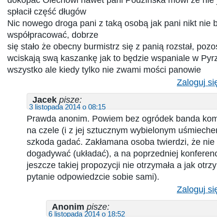
spłacił część długów
Nic nowego droga pani z taką osobą jak pani nikt nie b
współpracować, dobrze
się stało że obecny burmistrz się z panią rozstał, pozost
wciskają swą kaszankę jak to będzie wspaniale w Pyr
wszystko ale kiedy tylko nie zwami mości panowie
Zaloguj si
Jacek
pisze:
3 listopada 2014 o 08:15
Prawda anonim. Powiem bez ogródek banda ko
na czele (i z jej sztucznym wybielonym uśmiech
szkoda gadać. Zakłamana osoba twierdzi, że nie 
dogadywać (układać), a na poprzedniej konferencj
jeszcze takiej propozycji nie otrzymała a jak otrz
pytanie odpowiedzcie sobie sami).
Zaloguj si
Anonim
pisze:
6 listopada 2014 o 18:52