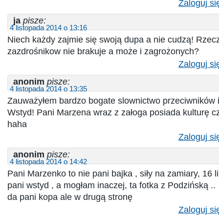
Zaloguj si
ja
pisze:
4 listopada 2014 o 13:16
Niech każdy zajmie się swoją dupa a nie cudzą! Rzec
zazdrośnikow nie brakuje a może i zagrożonych?
Zaloguj si
anonim
pisze:
4 listopada 2014 o 13:35
Zauważyłem bardzo bogate slownictwo przeciwników i
Wstyd! Pani Marzena wraz z załoga posiada kulturę 
haha
Zaloguj si
anonim
pisze:
4 listopada 2014 o 14:42
Pani Marzenko to nie pani bajka , siły na zamiary, 16 
pani wstyd , a mogłam inaczej, ta fotka z Podzińską ..
da pani kopa ale w drugą stronę
Zaloguj si