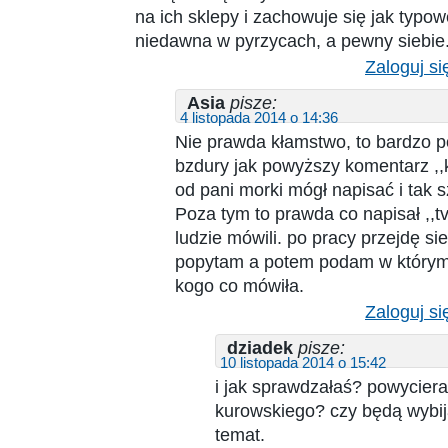
na ich sklepy i zachowuje się jak typo
niedawna w pyrzycach, a pewny siebie
Zaloguj si
Asia
pisze:
4 listopada 2014 o 14:36
Nie prawda kłamstwo, to bardzo p
bzdury jak powyższy komentarz ,,k
od pani morki mógł napisać i tak
Poza tym to prawda co napisał ,,tv
ludzie mówili. po pracy przejdę si
popytam a potem podam w którym s
kogo co mówiła.
Zaloguj si
dziadek
pisze:
10 listopada 2014 o 15:42
i jak sprawdzałaś? powycierali
kurowskiego? czy będą wybi
temat.