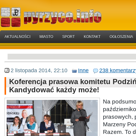
AKTUALNOŚCI
MIASTO
SPORT
KONTAKT
OGŁOSZENIA
2 listopada 2014, 22:10
Inne
238 komentarz
Koferencja prasowa komitetu Podziń
Kandydować każdy może!
Na podsumo
październiko
prasowych,
Marzeny Pod
Razem. To d