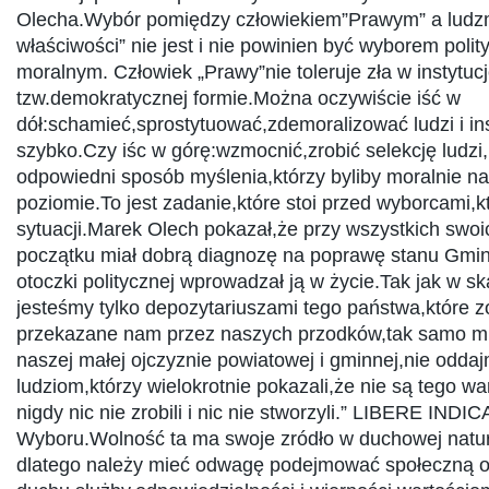
Olecha.Wybór pomiędzy człowiekiem”Prawym” a ludz
właściwości” nie jest i nie powinien być wyborem poli
moralnym. Człowiek „Prawy”nie toleruje zła w instytucj
tzw.demokratycznej formie.Można oczywiście iść w
dół:schamieć,sprostytuować,zdemoralizować ludzi i in
szybko.Czy iśc w górę:wzmocnić,zrobić selekcję ludzi
odpowiedni sposób myślenia,którzy byliby moralnie 
poziomie.To jest zadanie,które stoi przed wyborcami,
sytuacji.Marek Olech pokazał,że przy wszystkich swoi
początku miał dobrą diagnozę na poprawę stanu Gminy
otoczki politycznej wprowadzał ją w życie.Tak jak w s
jesteśmy tylko depozytariuszami tego państwa,które z
przekazane nam przez naszych przodków,tak samo m
naszej małej ojczyznie powiatowej i gminnej,nie oddaj
ludziom,którzy wielokrotnie pokazali,że nie są tego wa
nigdy nic nie zrobili i nic nie stworzyli.” LIBERE IND
Wyboru.Wolność ta ma swoje zródło w duchowej natur
dlatego należy mieć odwagę podejmować społeczną 