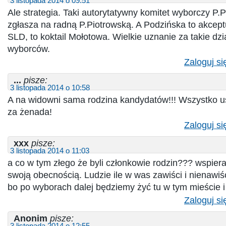
3 listopada 2014 o 09:51
Ale strategia. Taki autorytatywny komitet wyborczy P.P
zgłasza na radną P.Piotrowską. A Podzińska to akcept
SLD, to koktail Mołotowa. Wielkie uznanie za takie dzi
wyborców.
Zaloguj si
...
pisze:
3 listopada 2014 o 10:58
A na widowni sama rodzina kandydatów!!! Wszystko us
za żenada!
Zaloguj si
xxx
pisze:
3 listopada 2014 o 11:03
a co w tym złego że byli członkowie rodzin??? wspier
swoją obecnością. Ludzie ile w was zawiści i nienawiśc
bo po wyborach dalej będziemy żyć tu w tym mieście i 
Zaloguj si
Anonim
pisze:
3 listopada 2014 o 12:55