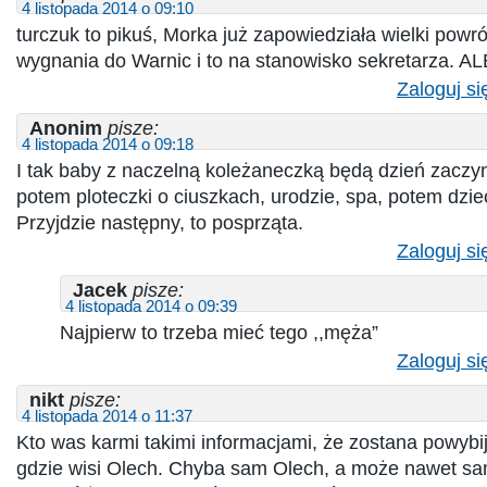
4 listopada 2014 o 09:10
turczuk to pikuś, Morka już zapowiedziała wielki powr
wygnania do Warnic i to na stanowisko sekretarza. ALE
Zaloguj si
Anonim
pisze:
4 listopada 2014 o 09:18
I tak baby z naczelną koleżaneczką będą dzień zaczyn
potem ploteczki o ciuszkach, urodzie, spa, potem dzie
Przyjdzie następny, to posprząta.
Zaloguj si
Jacek
pisze:
4 listopada 2014 o 09:39
Najpierw to trzeba mieć tego ,,męża”
Zaloguj si
nikt
pisze:
4 listopada 2014 o 11:37
Kto was karmi takimi informacjami, że zostana powyb
gdzie wisi Olech. Chyba sam Olech, a może nawet sa