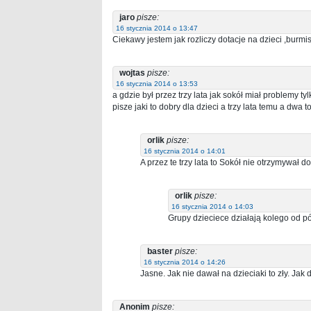
jaro
pisze:
16 stycznia 2014 o 13:47
Ciekawy jestem jak rozliczy dotacje na dzieci ,burmi
wojtas
pisze:
16 stycznia 2014 o 13:53
a gdzie był przez trzy lata jak sokół miał problemy t
pisze jaki to dobry dla dzieci a trzy lata temu a dw
orlik
pisze:
16 stycznia 2014 o 14:01
A przez te trzy lata to Sokół nie otrzymywał do
orlik
pisze:
16 stycznia 2014 o 14:03
Grupy dzieciece działają kolego od pó
baster
pisze:
16 stycznia 2014 o 14:26
Jasne. Jak nie dawał na dzieciaki to zły. Jak 
Anonim
pisze: