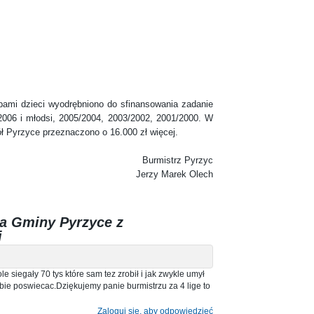
 dzieci wyodrębniono do sfinansowania zadanie
2006 i młodsi, 2005/2004, 2003/2002, 2001/2000. W
 Pyrzyce przeznaczono o 16.000 zł więcej.
Burmistrz Pyrzyc
Jerzy Marek Olech
a Gminy Pyrzyce z
i
le siegały 70 tys które sam tez zrobił i jak zwykle umył
sobie poswiecac.Dziękujemy panie burmistrzu za 4 lige to
Zaloguj się, aby odpowiedzieć