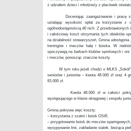
z udziałem dzieci i młodzieży z placówek oświ
Doceniając zaangażowanie i pracę stowa
ustalając wysokość opłat za korzystanie z o
ogólnodostępnością d0 nich. Z przedstawionych 
i całościowy koszt utrzymania tych obiektów sp
na działalność stowarzyszeń, Gmina udostępnia 
treningów i meczów halę i boiska. W niektó
spoczywają na barkach klubów sportowych i oni 
i meczów, ponosząc znaczne koszty.
W tym roku jeżeli chodzi o MLKS „Sokół” Py
seniorów i juniorów – kwota 48.000 zł oraz 4 g
83.000 zł.
Kwota 48.000 zł w całości pokrywa fu
występującego w klasie okręgowej i zespołu junio
Gmina pokrywa więc koszty:
– korzystania z szatni i boisk OSiR,
– przygotowanie boisk do meczów sparingowych,
wysypywanie linii, zakładanie siatek, bieżąca pie