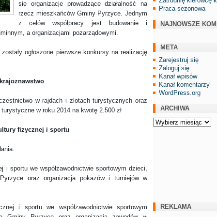
Zatrudnię kierowcę 
się organizacje prowadzące działalność na
Praca sezonowa
rzecz mieszkańców Gminy Pyrzyce. Jednym
z celów współpracy jest budowanie i
NAJNOWSZE KOM
minnym, a organizacjami pozarządowymi.
META
stały ogłoszone pierwsze konkursy na realizację
Zarejestruj się
Zaloguj się
Kanał wpisów
 krajoznawstwo
Kanał komentarzy
WordPress.org
czestnictwo w rajdach i zlotach turystycznych oraz
ARCHIWA
turystyczne w roku 2014 na kwotę 2.500 zł
Archiwa
tury fizycznej i sportu
ania:
ej i sportu we współzawodnictwie sportowym dzieci,
Pyrzyce oraz organizacja pokazów i turniejów w
REKLAMA
ycznej i sportu we współzawodnictwie sportowym
nie Gminy Pyrzyce oraz organizacja zawodów w