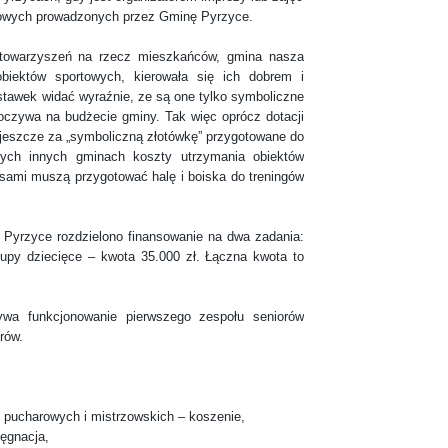
atowych prowadzonych przez Gminę Pyrzyce.
rzyszeń na rzecz mieszkańców, gmina nasza
biektów sportowych, kierowała się ich dobrem i
stawek widać wyraźnie, ze są one tylko symboliczne
oczywa na budżecie gminy. Tak więc oprócz dotacji
jeszcze za „symboliczną złotówkę” przygotowane do
rych innych gminach koszty utrzymania obiektów
sami muszą przygotować halę i boiska do treningów
rzyce rozdzielono finansowanie na dwa zadania:
rupy dziecięce – kwota 35.000 zł. Łączna kwota to
nkcjonowanie pierwszego zespołu seniorów
rów.
 pucharowych i mistrzowskich – koszenie,
lęgnacja,