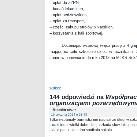
– opłat do ZZPN,
– badań lekarskich,
– opłat sędziowskich,
– opłat za transport,
– części zakupu strojów piłkarskich,
– korzystania z hali sportowej.
Doceniając wzorową wręcz pracę z 4 grupami
mające na celu szkolenie dzieci w rocznikach: 
sumie w porównaniu do roku 2013 na MLKS Sokół
wstecz
144 odpowiedzi na
Współprac
organizacjami pozarządowym
Anonim
pisze:
16 stycznia 2014 o 13:45
Tylko wspaniały burmistrz nie napisał ze długi w soko
raczki teraz wielki dobrodziej ,szkoda słow takiej o
dzieki panu takie dno spotkało sokoła.