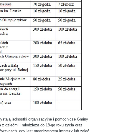
tają jednostki organizacyjne i pomocnicze Gminy
 z dziećmi i młodzieżą do 18-go roku życia oraz
rzycach, gdy jest organizatorem imprezy lub zajęć