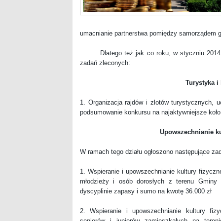
umacnianie partnerstwa pomiędzy samorządem g
Dlatego też jak co roku, w styczniu 2014 zo
zadań zleconych:
Turystyka i
1. Organizacja rajdów i zlotów turystycznych, u
podsumowanie konkursu na najaktywniejsze koło 
Upowszechnianie kul
W ramach tego działu ogłoszono następujące zad
1. Wspieranie i upowszechnianie kultury fizyczn
młodzieży i osób dorosłych z terenu Gminy 
dyscyplinie zapasy i sumo na kwotę 36.000 zł
2. Wspieranie i upowszechnianie kultury fiz
seniorów i juniorów zamieszkałych na tere