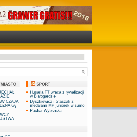
/MIASTO
SPORT
JECHAŁ
Husaria FT wraca z rywalizacji
AZIE
w Białogardzie
AW CZAJA
Dyszkiewicz i Staszak z
DZNAKĄ
medalami MP juniorek w sumo
Puchar Wybrzeża
AWCY
ÓJSTWA