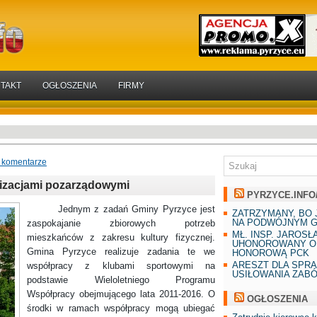
TAKT
OGŁOSZENIA
FIRMY
 komentarze
izacjami pozarządowymi
PYRZYCE.INFO
Jednym z zadań Gminy Pyrzyce jest
ZATRZYMANY, BO 
NA PODWÓJNYM G
zaspokajanie zbiorowych potrzeb
MŁ. INSP. JAROSŁ
mieszkańców z zakresu kultury fizycznej.
UHONOROWANY O
Gmina Pyrzyce realizuje zadania te we
HONOROWĄ PCK
ARESZT DLA SPR
współpracy z klubami sportowymi na
USIŁOWANIA ZAB
podstawie Wieloletniego Programu
Współpracy obejmującego lata 2011-2016. O
OGŁOSZENIA
środki w ramach współpracy mogą ubiegać