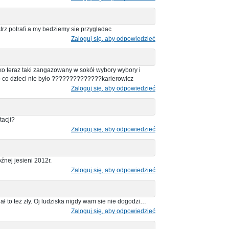
strz potrafi a my bedziemy sie przygladac
Zaloguj się, aby odpowiedzieć
ylko teraz taki zangazowany w sokół wybory wybory i
a to co dzieci nie było ??????????????karierowicz
Zaloguj się, aby odpowiedzieć
tacji?
Zaloguj się, aby odpowiedzieć
źnej jesieni 2012r.
Zaloguj się, aby odpowiedzieć
dał to też zły. Oj ludziska nigdy wam sie nie dogodzi…
Zaloguj się, aby odpowiedzieć