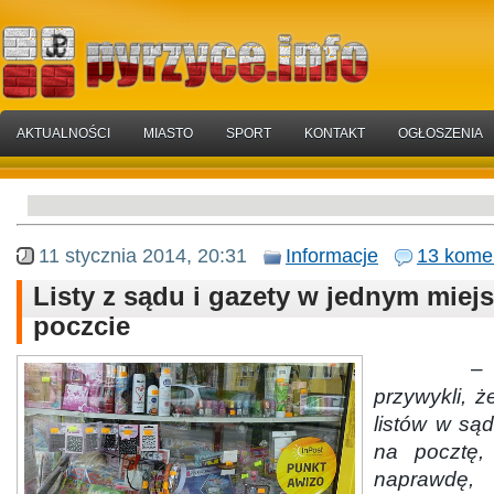
AKTUALNOŚCI
MIASTO
SPORT
KONTAKT
OGŁOSZENIA
11 stycznia 2014, 20:31
Informacje
13 kome
Listy z sądu i gazety w jednym miejs
poczcie
– Ludzi
przywykli, ż
listów w sąd
na pocztę,
naprawdę,