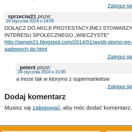
Zaloguj si
sprzeciw21
pisze:
16 stycznia 2014 o 14:55
DOŁĄCZ DO AKCJI PROTESTACYJNEJ STOWARZY
INTERESU SPOŁECZNEGO „WIECZYSTE”
http://serwis21.blogspot.com/2014/01/wyslij-pismo-ws
sadowych-do.html
Zaloguj si
petent
pisze:
24 stycznia 2014 o 11:00
a moze tak w ktoryms z supermarketow
Zaloguj si
Dodaj komentarz
Musisz się
zalogować
, aby móc dodać komentarz.