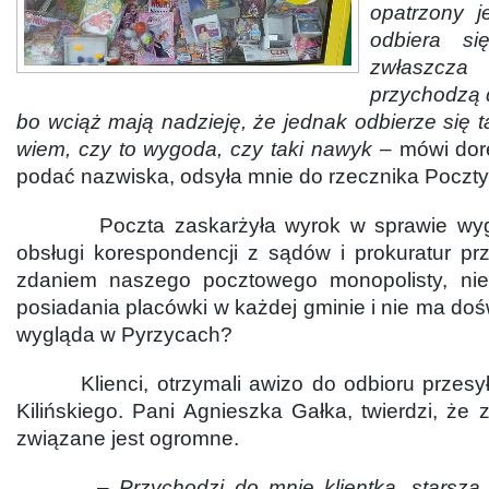
opatrzony j
odbiera s
zwłaszcza
przychodzą 
bo wciąż mają nadzieję, że jednak odbierze się t
wiem, czy to wygoda, czy taki nawyk
– mówi dorę
podać nazwiska, odsyła mnie do rzecznika Poczty 
Poczta zaskarżyła wyrok w sprawie wygr
obsługi korespondencji z sądów i prokuratur pr
zdaniem naszego pocztowego monopolisty, ni
posiadania placówki w każdej gminie i nie ma doś
wygląda w Pyrzycach?
Klienci, otrzymali awizo do odbioru przesyłk
Kilińskiego. Pani Agnieszka Gałka, twierdzi, że
związane jest ogromne.
– Przychodzi do mnie klientka, starsza p