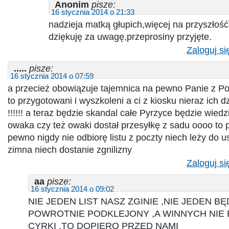
Anonim
pisze:
16 stycznia 2014 o 21:33
nadzieja matką głupich,więcej na przyszłoś
dziękuję za uwagę,przeprosiny przyjęte.
Zaloguj si
.....
pisze:
16 stycznia 2014 o 07:59
a przecież obowiązuje tajemnica na pewno Panie z Poc
to przygotowani i wyszkoleni a ci z kiosku nieraz ich d
!!!!!! a teraz będzie skandal całe Pyrzyce będzie wiedz
owaka czy też owaki dostał przesyłkę z sadu oooo to 
pewno nigdy nie odbiorę listu z poczty niech leży do us
zimna niech dostanie zgnilizny
Zaloguj si
aa
pisze:
16 stycznia 2014 o 09:02
NIE JEDEN LIST NASZ ZGINIE ,NIE JEDEN B
POWROTNIE PODKLEJONY ,A WINNYCH NIE 
CYRKI ,TO DOPIERO PRZED NAMI