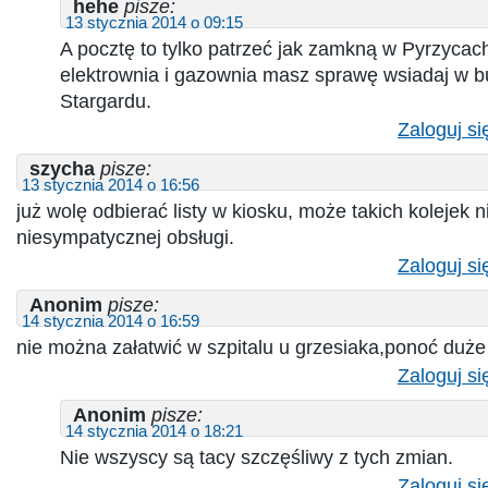
hehe
pisze:
13 stycznia 2014 o 09:15
A pocztę to tylko patrzeć jak zamkną w Pyrzycach 
elektrownia i gazownia masz sprawę wsiadaj w b
Stargardu.
Zaloguj si
szycha
pisze:
13 stycznia 2014 o 16:56
już wolę odbierać listy w kiosku, może takich kolejek n
niesympatycznej obsługi.
Zaloguj si
Anonim
pisze:
14 stycznia 2014 o 16:59
nie można załatwić w szpitalu u grzesiaka,ponoć duże
Zaloguj si
Anonim
pisze:
14 stycznia 2014 o 18:21
Nie wszyscy są tacy szczęśliwy z tych zmian.
Zaloguj si