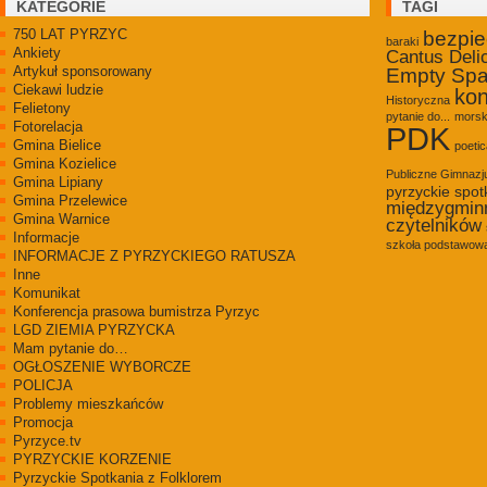
KATEGORIE
TAGI
750 LAT PYRZYC
bezpi
baraki
Ankiety
Cantus Deli
Artykuł sponsorowany
Empty Sp
Ciekawi ludzie
kon
Historyczna
Felietony
pytanie do...
morsk
Fotorelacja
PDK
Gmina Bielice
poetic
Gmina Kozielice
Publiczne Gimnaz
Gmina Lipiany
pyrzyckie spot
Gmina Przelewice
międzygmin
Gmina Warnice
czytelników
Informacje
szkoła podstawowa
INFORMACJE Z PYRZYCKIEGO RATUSZA
Inne
Komunikat
Konferencja prasowa bumistrza Pyrzyc
LGD ZIEMIA PYRZYCKA
Mam pytanie do…
OGŁOSZENIE WYBORCZE
POLICJA
Problemy mieszkańców
Promocja
Pyrzyce.tv
PYRZYCKIE KORZENIE
Pyrzyckie Spotkania z Folklorem