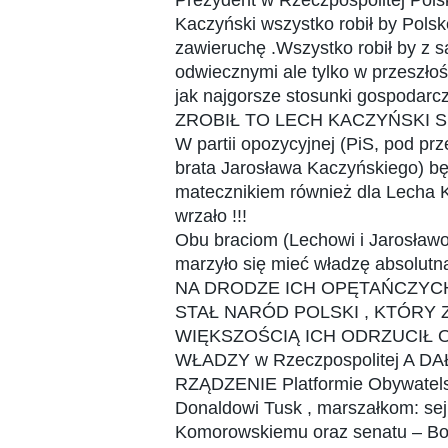
Prezydent w Rzeczpospolitej Polski
Kaczyński wszystko robił by Pols
zawieruchę .Wszystko robił by z 
odwiecznymi ale tylko w przeszłoś
jak najgorsze stosunki gospodarcze
ZROBIŁ TO LECH KACZYŃSKI S
W partii opozycyjnej (PiS, pod p
brata Jarosława Kaczyńskiego) 
matecznikiem również dla Lecha 
wrzało !!!
Obu braciom (Lechowi i Jarosław
marzyło się mieć władzę absolutn
NA DRODZE ICH OPĘTAŃCZYC
STAŁ NARÓD POLSKI , KTÓR
WIĘKSZOŚCIĄ ICH ODRZUCIŁ 
WŁADZY w Rzeczpospolitej A D
RZĄDZENIE Platformie Obywatelsk
Donaldowi Tusk , marszałkom: se
Komorowskiemu oraz senatu – B