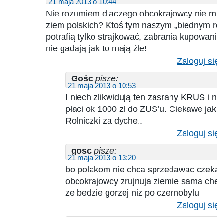
21 maja 2013 o 10:44
Nie rozumiem dlaczego obcokrajowcy nie m
ziem polskich? Ktoś tym naszym „biednym r
potrafią tylko strajkować, zabrania kupowan
nie gadają jak to mają źle!
Zaloguj si
Gośc
pisze:
21 maja 2013 o 10:53
I niech zlikwidują ten zasrany KRUS i n
płaci ok 1000 zł do ZUS’u. Ciekawe jak
Rolniczki za dyche..
Zaloguj si
gosc
pisze:
21 maja 2013 o 13:20
bo polakom nie chca sprzedawac czeka
obcokrajowcy zrujnuja ziemie sama che
ze bedzie gorzej niz po czernobylu
Zaloguj si