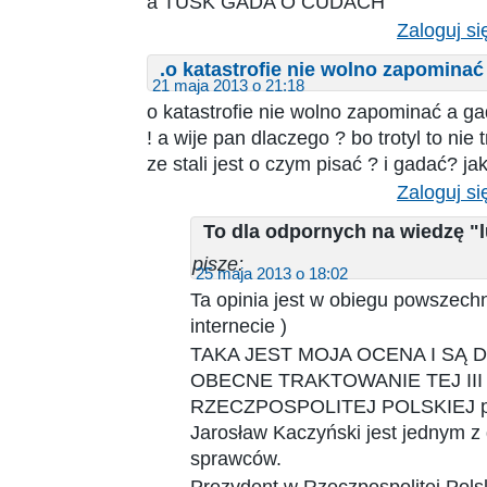
a TUSK GADA O CUDACH
Zaloguj si
.o katastrofie nie wolno zapominać
21 maja 2013 o 21:18
o katastrofie nie wolno zapominać a g
! a wije pan dlaczego ? bo trotyl to nie t
ze stali jest o czym pisać ? i gadać? jak
Zaloguj si
To dla odpornych na wiedzę "
pisze:
25 maja 2013 o 18:02
Ta opinia jest w obiegu powszechny
internecie )
TAKA JEST MOJA OCENA I SĄ
OBECNE TRAKTOWANIE TEJ III
RZECZPOSPOLITEJ POLSKIEJ pr
Jarosław Kaczyński jest jednym z
sprawców.