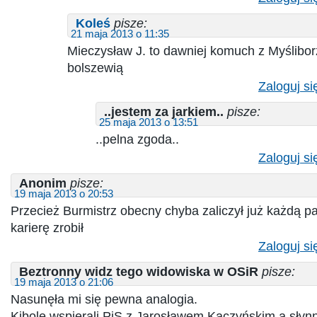
Koleś
pisze:
21 maja 2013 o 11:35
Mieczysław J. to dawniej komuch z Myślibor
bolszewią
Zaloguj si
..jestem za jarkiem..
pisze:
25 maja 2013 o 13:51
..pelna zgoda..
Zaloguj si
Anonim
pisze:
19 maja 2013 o 20:53
Przecież Burmistrz obecny chyba zaliczył już każdą p
karierę zrobił
Zaloguj si
Beztronny widz tego widowiska w OSiR
pisze:
19 maja 2013 o 21:06
Nasunęła mi się pewna analogia.
Kibole wspierali PiS z Jarosławem Kaczyńskim a słynn