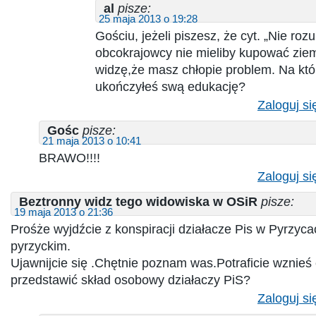
al
pisze:
25 maja 2013 o 19:28
Gościu, jeżeli piszesz, że cyt. „Nie ro
obcokrajowcy nie mieliby kupować ziem
widzę,że masz chłopie problem. Na któr
ukończyłeś swą edukację?
Zaloguj si
Gośc
pisze:
21 maja 2013 o 10:41
BRAWO!!!!
Zaloguj si
Beztronny widz tego widowiska w OSiR
pisze:
19 maja 2013 o 21:36
Prośże wyjdźcie z konspiracji działacze Pis w Pyrzyca
pyrzyckim.
Ujawnijcie się .Chętnie poznam was.Potraficie wznieś ei
przedstawić skład osobowy działaczy PiS?
Zaloguj si