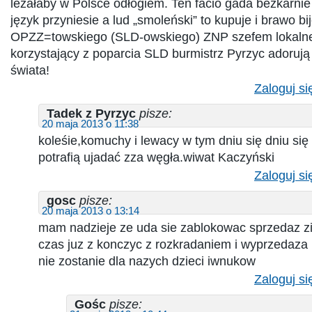
leżałaby w Polsce odłogiem. Ten facio gada bezkarnie
język przyniesie a lud „smoleński” to kupuje i brawo bij
OPZZ=towskiego (SLD-owskiego) ZNP szefem lokalne
korzystający z poparcia SLD burmistrz Pyrzyc adorują
świata!
Zaloguj si
Tadek z Pyrzyc
pisze:
20 maja 2013 o 11:38
koleśie,komuchy i lewacy w tym dniu się dniu się 
potrafią ujadać zza węgła.wiwat Kaczyński
Zaloguj si
gosc
pisze:
20 maja 2013 o 13:14
mam nadzieje ze uda sie zablokowac sprzedaz z
czas juz z konczyc z rozkradaniem i wyprzedaza k
nie zostanie dla nazych dzieci iwnukow
Zaloguj si
Gośc
pisze: