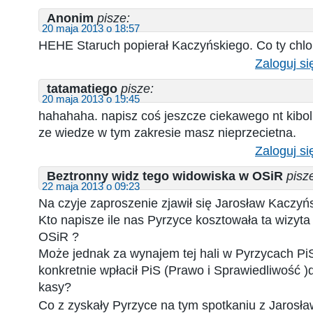
Anonim
pisze:
20 maja 2013 o 18:57
HEHE Staruch popierał Kaczyńskiego. Co ty chlop
Zaloguj si
tatamatiego
pisze:
20 maja 2013 o 19:45
hahahaha. napisz coś jeszcze ciekawego nt kiboli
ze wiedze w tym zakresie masz nieprzecietna.
Zaloguj si
Beztronny widz tego widowiska w OSiR
pisz
22 maja 2013 o 09:23
Na czyje zaproszenie zjawił się Jarosław Kaczyń
Kto napisze ile nas Pyrzyce kosztowała ta wizyta
OSiR ?
Może jednak za wynajem tej hali w Pyrzycach PiS 
konkretnie wpłacił PiS (Prawo i Sprawiedliwość )
kasy?
Co z zyskały Pyrzyce na tym spotkaniu z Jaros