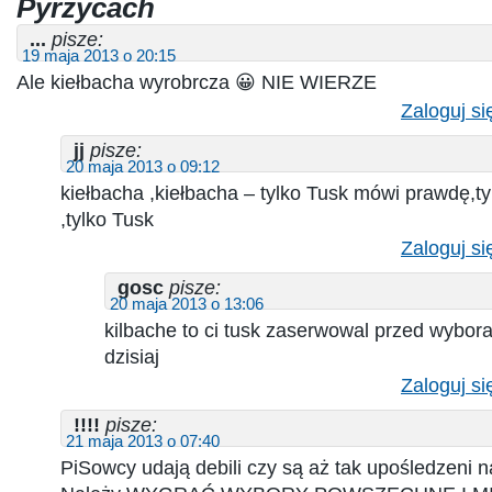
Pyrzycach
...
pisze:
19 maja 2013 o 20:15
Ale kiełbacha wyrobrcza 😀 NIE WIERZE
Zaloguj si
jj
pisze:
20 maja 2013 o 09:12
kiełbacha ,kiełbacha – tylko Tusk mówi prawdę,ty
,tylko Tusk
Zaloguj si
gosc
pisze:
20 maja 2013 o 13:06
kilbache to ci tusk zaserwowal przed wybora
dzisiaj
Zaloguj si
!!!!
pisze:
21 maja 2013 o 07:40
PiSowcy udają debili czy są aż tak upośledzeni 