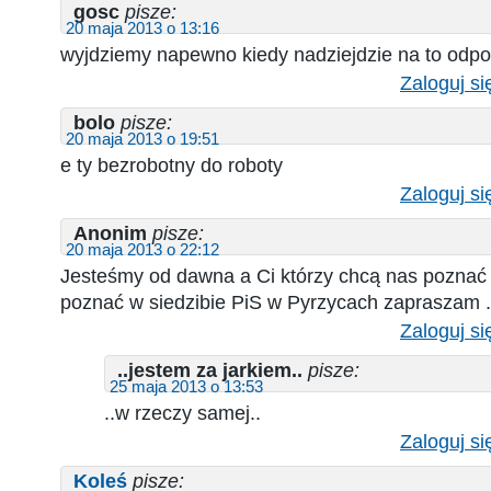
gosc
pisze:
20 maja 2013 o 13:16
wyjdziemy napewno kiedy nadziejdzie na to odpo
Zaloguj si
bolo
pisze:
20 maja 2013 o 19:51
e ty bezrobotny do roboty
Zaloguj si
Anonim
pisze:
20 maja 2013 o 22:12
Jesteśmy od dawna a Ci którzy chcą nas poznać
poznać w siedzibie PiS w Pyrzycach zapraszam .
Zaloguj si
..jestem za jarkiem..
pisze:
25 maja 2013 o 13:53
..w rzeczy samej..
Zaloguj si
Koleś
pisze: