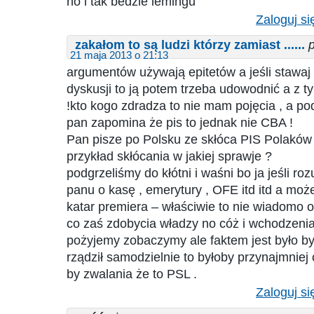
no i tak bedzie lemingu
Zaloguj si
zakałom to są ludzi którzy zamiast ......
p
21 maja 2013 o 21:13
argumentów używają epitetów a jeśli stawaj 
dyskusji to ją potem trzeba udowodnić a z 
!kto kogo zdradza to nie mam pojęcia , a p
pan zapomina że pis to jednak nie CBA !
Pan pisze po Polsku ze skłóca PIS Polaków
przykład skłócania w jakiej sprawje ?
podgrzeliśmy do kłótni i waśni bo ja jeśli ro
panu o kasę , emerytury , OFE itd itd a może
katar premiera – właściwie to nie wiadomo 
co zaś zdobycia władzy no cóż i wchodzenia 
pożyjemy zobaczymy ale faktem jest było b
rządził samodzielnie to byłoby przynajmniej c
by zwalania że to PSL .
Zaloguj si