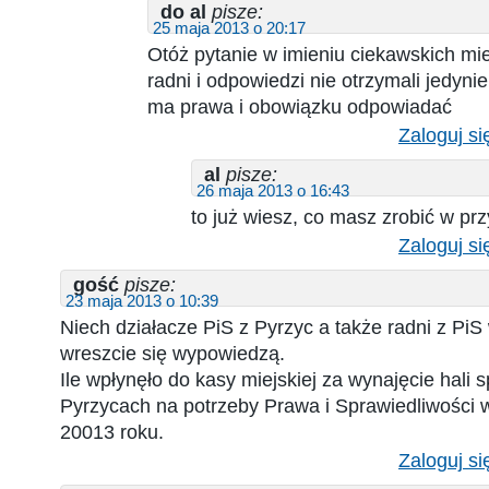
do al
pisze:
25 maja 2013 o 20:17
Otóż pytanie w imieniu ciekawskich mi
radni i odpowiedzi nie otrzymali jedyni
ma prawa i obowiązku odpowiadać
Zaloguj si
al
pisze:
26 maja 2013 o 16:43
to już wiesz, co masz zrobić w pr
Zaloguj si
gość
pisze:
23 maja 2013 o 10:39
Niech działacze PiS z Pyrzyc a także radni z PiS 
wreszcie się wypowiedzą.
Ile wpłynęło do kasy miejskiej za wynajęcie hali
Pyrzycach na potrzeby Prawa i Sprawiedliwości 
20013 roku.
Zaloguj si