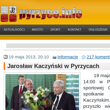
AKTUALNOŚCI
MIASTO
SPORT
KONTAKT
OGŁOSZENIA
19 maja 2013, 20:10
Informacje
217 koment
Jarosław Kaczyński w Pyrzycach
19 maja 20
14:00 w P
sportowej 
spotkanie
Kaczyński
przyszło w