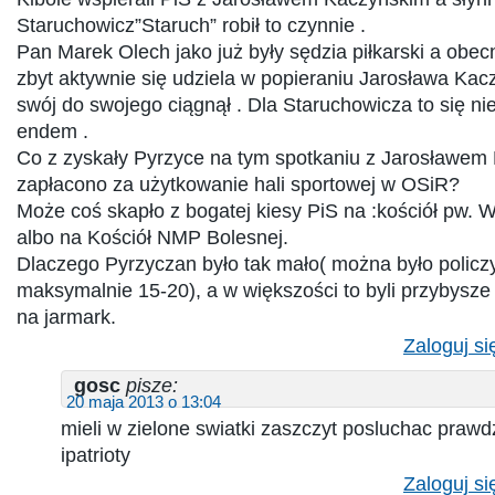
Staruchowicz”Staruch” robił to czynnie .
Pan Marek Olech jako już były sędzia piłkarski a obec
zbyt aktywnie się udziela w popieraniu Jarosława Ka
swój do swojego ciągnął . Dla Staruchowicza to się n
endem .
Co z zyskały Pyrzyce na tym spotkaniu z Jarosławem
zapłacono za użytkowanie hali sportowej w OSiR?
Może coś skapło z bogatej kiesy PiS na :kościół pw.
albo na Kościół NMP Bolesnej.
Dlaczego Pyrzyczan było tak mało( można było policz
maksymalnie 15-20), a w większości to byli przybysze
na jarmark.
Zaloguj si
gosc
pisze:
20 maja 2013 o 13:04
mieli w zielone swiatki zaszczyt posluchac praw
ipatrioty
Zaloguj si