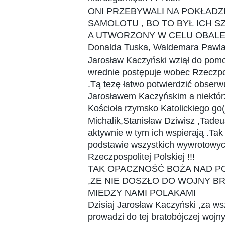
ONI PRZEBYWALI NA POKŁADZ
SAMOLOTU , BO TO BYŁ ICH 
A UTWORZONY W CELU OBALE
Donalda Tuska, Waldemara Pawla
Jarosław Kaczyński wziął do pomo
wrednie postępuje wobec Rzeczpos
.Tą tezę łatwo potwierdzić obserwu
Jarosławem Kaczyńskim a niektór
Kościoła rzymsko Katolickiego go
Michalik,Stanisław Dziwisz ,Tade
aktywnie w tym ich wspierają .Tak
podstawie wszystkich wywrotowych
Rzeczpospolitej Polskiej !!!
TAK OPACZNOŚĆ BOŻA NAD P
,ZE NIE DOSZŁO DO WOJNY B
MIEDZY NAMI POLAKAMI
Dzisiaj Jarosław Kaczyński ,za ws
prowadzi do tej bratobójczej wojn