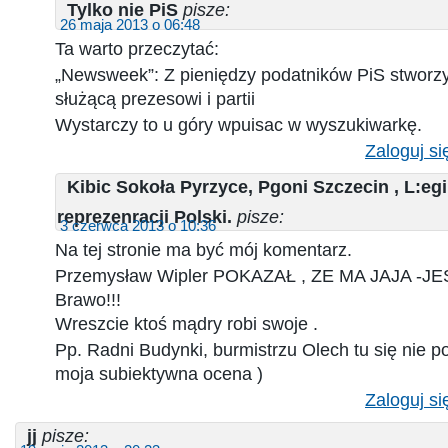
Tylko nie PiS
pisze:
26 maja 2013 o 06:48
Ta warto przeczytać:
„Newsweek”: Z pieniędzy podatników PiS stworzy
służącą prezesowi i partii
Wystarczy to u góry wpuisac w wyszukiwarkę.
Zaloguj si
Kibic Sokoła Pyrzyce, Pgoni Szczecin , L:eg
reprezenracji Polski.
pisze:
3 czerwca 2013 o 10:36
Na tej stronie ma być mój komentarz.
Przemysław Wipler POKAZAŁ , ZE MA JAJA -J
Brawo!!!
Wreszcie ktoś mądry robi swoje .
Pp. Radni Budynki, burmistrzu Olech tu się nie po
moja subiektywna ocena )
Zaloguj si
jj
pisze: