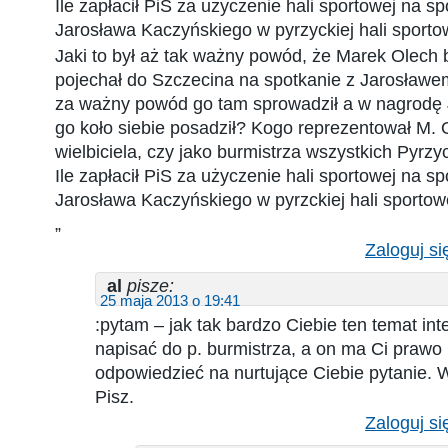
Ile zapłacił PiS za użyczenie hali sportowej na s
Jarosława Kaczyńskiego w pyrzyckiej hali sporto
Jaki to był aż tak ważny powód, że Marek Olech 
pojechał do Szczecina na spotkanie z Jarosław
za ważny powód go tam sprowadził a w nagrodę 
go koło siebie posadził? Kogo reprezentował M. 
wielbiciela, czy jako burmistrza wszystkich Pyrzy
Ile zapłacił PiS za użyczenie hali sportowej na s
Jarosława Kaczyńskiego w pyrzckiej hali sportow
„
Zaloguj si
al
pisze:
25 maja 2013 o 19:41
:pytam – jak tak bardzo Ciebie ten temat in
napisać do p. burmistrza, a on ma Ci prawo
odpowiedzieć na nurtujące Ciebie pytanie. Wi
Pisz.
Zaloguj si