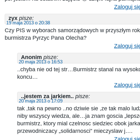
Zaloguj si
zyx
pisze:
19 maja 2013 o 20:38
Czy PIS w wyborach samorządowych w przyszłym ro
burmistrza Pyrzyc Pana Olecha?
Zaloguj si
Anonim
pisze:
20 maja 2013 o 16:53
..chyba nie od tej str…Burmistrz stanal na wyso
koncu…
Zaloguj si
..jestem za jarkiem..
pisze:
20 maja 2013 o 17:09
tak ,tak na pewno ..no dziwie sie ,ze tak malo lu
niby wszyscy wiedza, ale…ja znam goscia „lepsz
burmistrz, ktory mial czelnosc siedziec obok ja
przewodniczacy „solidarnosci” mieczyslaw j….
Zaloguj si