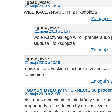
gosc
pisze:
21 maja 2013 o 13:14
WILE KACZYNSKICH niz filksdojcza
Zaloguj si
gosc
pisze:
21 maja 2013 o 14:54
wole Kaczynskiego w roli premiera lub 
slugusa i folksdojcza
Zaloguj si
gosc
pisze:
21 maja 2013 o 13:16
a piszao kaczynskich sluchacze tvn ipejsaci
kamienice
Zaloguj si
GDYBY BYŁO W INTERNECIE 50 procent
21 maja 2013 o 21:35
piszą na zamówienie co nie którzy spece od
propagandy to już dawno by go zaszczekali n