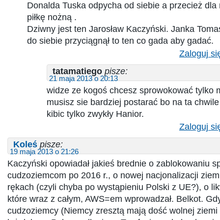
Donalda Tuska odpycha od siebie a przecież dla
piłkę nożną .
Dziwny jest ten Jarosław Kaczyński. Janka Tom
do siebie przyciągnął to ten co gada aby gadać.
Zaloguj si
tatamatiego
pisze:
21 maja 2013 o 20:13
widze ze kogoś chcesz sprowokować tylko ma
musisz sie bardziej postarać bo na ta chwile
kibic tylko zwykły Hanior.
Zaloguj si
Koleś
pisze:
19 maja 2013 o 21:26
Kaczyński opowiadał jakieś brednie o zablokowaniu s
cudzoziemcom po 2016 r., o nowej nacjonalizacji zie
rękach (czyli chyba po wystąpieniu Polski z UE?), o li
które wraz z całym, AWS=em wprowadzał. Belkot. Gdy
cudzoziemcy (Niemcy zresztą mają dość wolnej ziemi