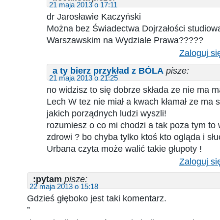
21 maja 2013 o 17:11
dr Jarosławie Kaczyński
Można bez Świadectwa Dojrzałości studiow
Warszawskim na Wydziale Prawa?????
Zaloguj si
a ty bierz przykład z BÓLA
pisze:
21 maja 2013 o 21:25
no widzisz to się dobrze składa ze nie ma m
Lech W tez nie miał a kwach kłamał ze ma s
jakich porządnych ludzi wyszli!
rozumiesz o co mi chodzi a tak poza tym t
zdrowi ? bo chyba tylko ktoś kto ogląda i sł
Urbana czyta może walić takie głupoty !
Zaloguj si
:pytam
pisze:
22 maja 2013 o 15:18
Gdzieś głęboko jest taki komentarz.
”