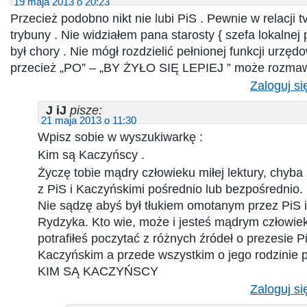
19 maja 2013 o 20:23
Przecież podobno nikt nie lubi PiS . Pewnie w relacji 
trybuny . Nie widziałem pana starosty { szefa lokalnej
był chory . Nie mógł rozdzielić pełnionej funkcji urzędo
przecież „PO” – „BY ŻYŁO SIĘ LEPIEJ ” może rozma
Zaloguj si
J iJ
pisze:
21 maja 2013 o 11:30
Wpisz sobie w wyszukiwarkę :
Kim są Kaczyńscy .
Życzę tobie mądry człowieku miłej lektury, chyba
z PiS i Kaczyńskimi pośrednio lub bezpośrednio.
Nie sądzę abyś był tłukiem omotanym przez PiS 
Rydzyka. Kto wie, może i jesteś mądrym człowiek
potrafiłeś poczytać z różnych źródeł o prezesie P
Kaczyńskim a przede wszystkim o jego rodzinie 
KIM SĄ KACZYŃSCY
Zaloguj si