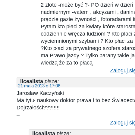
2 złote -może być ?- PO dzień w dzień 
nadmiernym -vatem , akcyzami , danina
prądzie gazie żywności , fotoradarami it
Pytam kto płaci za kwiaty które starost
codziennie wręcza ludziom ? Kto płac
wyciemnionymi szybami ? Kto płaci za
?Kto płaci za prywatnego szofera staro
ma Prawo jazdy ? Tylko barany takie ja
wiedzą że za to płacą
Zaloguj si
licealista
pisze:
21 maja 2013 o 17:06
Jarosław Kaczyński
Ma tytuł naukowy doktor prawa i to bez Świadec
Dojrzałości???!!!!!
–
Zaloguj si
licealista
pisze: