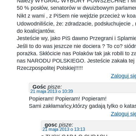
Należy WYGRAĆ WYBORY POWSZECHNE I MI
50 % posłów, senatorów w dwuizbowym parlamenc
Nikt z wami , z PiSem nie wejdzie przecież w koal
Udowodniliście, że: zdradzacie, podsłuchujecie ,
do koalicjantów.
Jesteście wy, jako PiS dawno Przegrani i Splamie
Jeśli to do was jeszcze nie dociera ? To co? sió
porażka. Skłócicie nas Polaków tak jak robili to z
nas NARODU POLSKIEGO. Jesteście zakała tej po
Rzeczpospolitej Polskiej!!!!!
Zaloguj si
Gośc
pisze:
21 maja 2013 o 10:39
Popieram! Popieram! Popieram!
Sami zakłamańcy,którzy gadają tylko o katas
Zaloguj si
gosc
pisze:
21 maja 2013 o 13:13