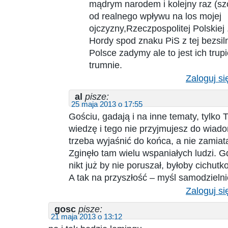
mądrym narodem i kolejny raz (sz
od realnego wpływu na los mojej
ojczyzny,Rzeczpospolitej Polskiej .
Hordy spod znaku PiS z tej bezsil
Polsce zadymy ale to jest ich tru
trumnie.
Zaloguj si
al
pisze:
25 maja 2013 o 17:55
Gościu, gadają i na inne tematy, tylko 
wiedzę i tego nie przyjmujesz do wiado
trzeba wyjaśnić do końca, a nie zamia
Zginęło tam wielu wspaniałych ludzi. G
nikt już by nie poruszał, byłoby cichut
A tak na przyszłość – myśl samodzielni
Zaloguj si
gosc
pisze:
21 maja 2013 o 13:12