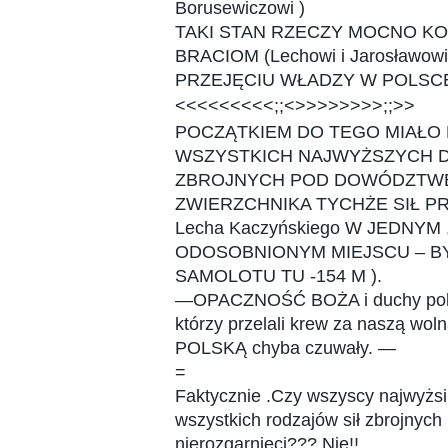
Borusewiczowi )
TAKI STAN RZECZY MOCNO K
BRACIOM (Lechowi i Jarosławowi
PRZEJĘCIU WŁADZY W POLSCE 
<<<<<<<<<;;<>>>>>>>>;;>>
POCZĄTKIEM DO TEGO MIAŁO 
WSZYSTKICH NAJWYŻSZYCH 
ZBROJNYCH POD DOWÓDZTW
ZWIERZCHNIKA TYCHŻE SIŁ PR
Lecha Kaczyńskiego W JEDNYM 
ODOSOBNIONYM MIEJSCU – B
SAMOLOTU TU -154 M ).
—OPACZNOŚĆ BOŻA i duchy pols
którzy przelali krew za naszą wol
POLSKĄ chyba czuwały. —
=
Faktycznie .Czy wszyscy najwyżsi
wszystkich rodzajów sił zbrojnych 
nierozgarnięci??? Nie!!