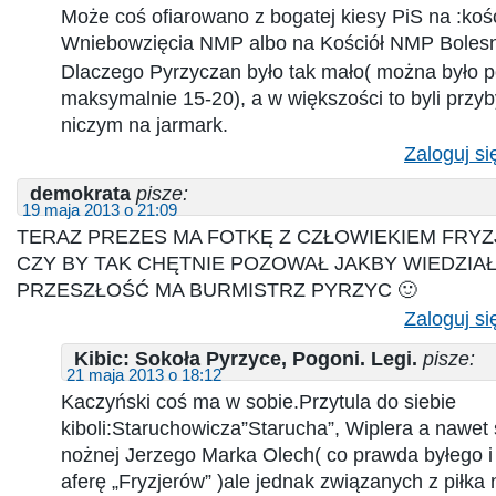
Może coś ofiarowano z bogatej kiesy PiS na :kośc
Wniebowzięcia NMP albo na Kościół NMP Boles
Dlaczego Pyrzyczan było tak mało( można było p
maksymalnie 15-20), a w większości to byli przyb
niczym na jarmark.
Zaloguj si
demokrata
pisze:
19 maja 2013 o 21:09
TERAZ PREZES MA FOTKĘ Z CZŁOWIEKIEM FRYZ
CZY BY TAK CHĘTNIE POZOWAŁ JAKBY WIEDZIAŁ
PRZESZŁOŚĆ MA BURMISTRZ PYRZYC 🙂
Zaloguj si
Kibic: Sokoła Pyrzyce, Pogoni. Legi.
pisze:
21 maja 2013 o 18:12
Kaczyński coś ma w sobie.Przytula do siebie
kiboli:Staruchowicza”Starucha”, Wiplera a nawet 
nożnej Jerzego Marka Olech( co prawda byłego 
aferę „Fryzjerów” )ale jednak związanych z piłka