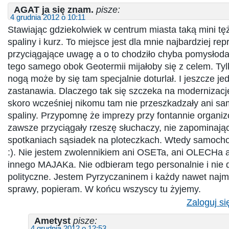
AGAT ja się znam.
pisze:
4 grudnia 2012 o 10:11
Stawiając gdziekolwiek w centrum miasta taką mini tę
spaliny i kurz. To miejsce jest dla mnie najbardziej rep
przyciągające uwagę a o to chodziło chyba pomysłod
tego samego obok Geotermii mijałoby się z celem. Tyl
nogą może by się tam specjalnie doturlał. I jeszcze j
zastanawia. Dlaczego tak się szczeka na modernizacj
skoro wcześniej nikomu tam nie przeszkadzały ani s
spaliny. Przypomnę że imprezy przy fontannie organ
zawsze przyciągały rzeszę słuchaczy, nie zapominając
spotkaniach sąsiadek na ploteczkach. Wtedy samocho
:). Nie jestem zwolennikiem ani OSETa, ani OLECHa
innego MAJAKa. Nie odbieram tego personalnie i nie d
polityczne. Jestem Pyrzyczaninem i każdy nawet najmn
sprawy, popieram. W końcu wszyscy tu żyjemy.
Zaloguj si
Ametyst
pisze:
4 grudnia 2012 o 12:53