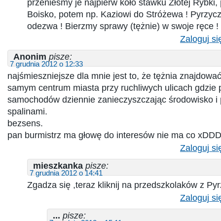
przenieśmy je najpierw koło stawku Złotej Rybki,
Boisko, potem np. Kaziowi do Stróżewa ! Pyrzycz
odezwa ! Bierzmy sprawy (tężnie) w swoje ręce !
Zaloguj si
Anonim
pisze:
7 grudnia 2012 o 12:33
najśmieszniejsze dla mnie jest to, że tężnia znajdowa
samym centrum miasta przy ruchliwych ulicach gdzie p
samochodów dziennie zanieczyszczając środowisko i 
spalinami.
bezsens.
pan burmistrz ma głowę do interesów nie ma co xD
Zaloguj si
mieszkanka
pisze:
7 grudnia 2012 o 14:41
Zgadza się ,teraz kliknij na przedszkolaków z P
Zaloguj si
...
pisze: