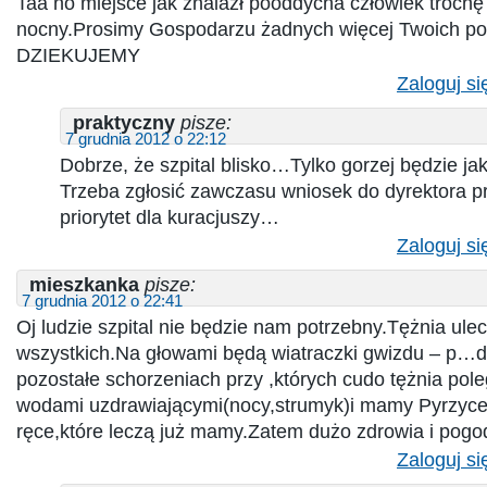
Taa no miejsce jak znalazł pooddycha człowiek trochę
nocny.Prosimy Gospodarzu żadnych więcej Twoich p
DZIEKUJEMY
Zaloguj si
praktyczny
pisze:
7 grudnia 2012 o 22:12
Dobrze, że szpital blisko…Tylko gorzej będzie jak
Trzeba zgłosić zawczasu wniosek do dyrektora 
priorytet dla kuracjuszy…
Zaloguj si
mieszkanka
pisze:
7 grudnia 2012 o 22:41
Oj ludzie szpital nie będzie nam potrzebny.Tężnia ule
wszystkich.Na głowami będą wiatraczki gwizdu – p…d
pozostałe schorzeniach przy ,których cudo tężnia pole
wodami uzdrawiającymi(nocy,strumyk)i mamy Pyrzyce
ręce,które leczą już mamy.Zatem dużo zdrowia i pogo
Zaloguj si