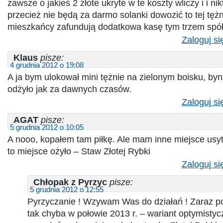
zawsze o jakieś 2 złote ukryte w te koszty wliczy i i ni
przecież nie będą za darmo solanki dowozić to tej tężn
mieszkańcy zafundują dodatkowa kasę tym trzem spó
Zaloguj si
Klaus
pisze:
4 grudnia 2012 o 19:08
A ja bym ulokował mini tężnie na zielonym boisku, byn
odżyło jak za dawnych czasów.
Zaloguj si
AGAT
pisze:
5 grudnia 2012 o 10:05
A nooo, kopałem tam piłkę. Ale mam inne miejsce usy
to miejsce ożyło – Staw Złotej Rybki
Zaloguj si
Chłopak z Pyrzyc
pisze:
5 grudnia 2012 o 12:55
Pyrzyczanie ! Wzywam Was do działań ! Zaraz p
tak chyba w połowie 2013 r. – wariant optymistyc