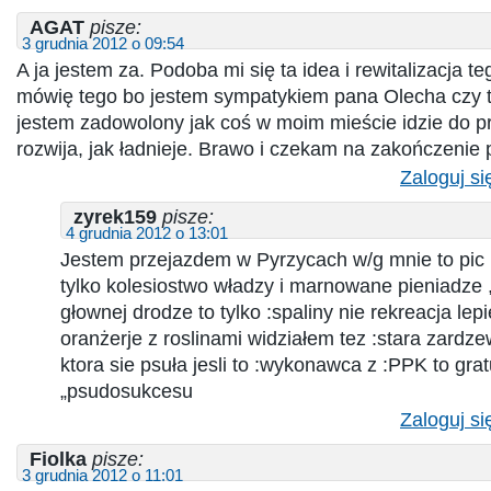
AGAT
pisze:
3 grudnia 2012 o 09:54
A ja jestem za. Podoba mi się ta idea i rewitalizacja t
mówię tego bo jestem sympatykiem pana Olecha czy 
jestem zadowolony jak coś w moim mieście idzie do pr
rozwija, jak ładnieje. Brawo i czekam na zakończenie 
Zaloguj si
zyrek159
pisze:
4 grudnia 2012 o 13:01
Jestem przejazdem w Pyrzycach w/g mnie to pic 
tylko kolesiostwo władzy i marnowane pieniadze ,
głownej drodze to tylko :spaliny nie rekreacja lepi
oranżerje z roslinami widziałem tez :stara zardze
ktora sie psuła jesli to :wykonawca z :PPK to gra
„psudosukcesu
Zaloguj si
Fiolka
pisze:
3 grudnia 2012 o 11:01