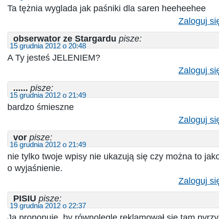
Ta tężnia wyglada jak paśniki dla saren heeheehee
Zaloguj si
obserwator ze Stargardu
pisze:
15 grudnia 2012 o 20:48
A Ty jesteś JELENIEM?
Zaloguj si
......
pisze:
15 grudnia 2012 o 21:49
bardzo śmieszne
Zaloguj si
vor
pisze:
16 grudnia 2012 o 21:49
nie tylko twoje wpisy nie ukazują się czy można to ja
o wyjaśnienie.
Zaloguj si
PISIU
pisze:
19 grudnia 2012 o 22:37
Ja proponuję, by równolegle reklamował się tam pyrzyc