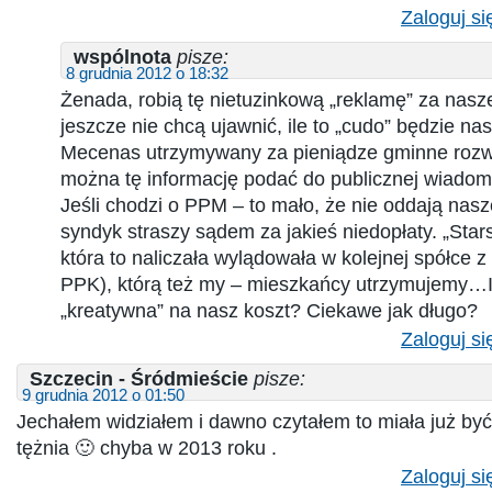
Zaloguj si
wspólnota
pisze:
8 grudnia 2012 o 18:32
Żenada, robią tę nietuzinkową „reklamę” za nasze
jeszcze nie chcą ujawnić, ile to „cudo” będzie n
Mecenas utrzymywany za pieniądze gminne rozw
można tę informację podać do publicznej wiado
Jeśli chodzi o PPM – to mało, że nie oddają nasz
syndyk straszy sądem za jakieś niedopłaty. „Star
która to naliczała wylądowała w kolejnej spółce z
PPK), którą też my – mieszkańcy utrzymujemy…
„kreatywna” na nasz koszt? Ciekawe jak długo?
Zaloguj si
Szczecin - Śródmieście
pisze:
9 grudnia 2012 o 01:50
Jechałem widziałem i dawno czytałem to miała już być
tężnia 🙂 chyba w 2013 roku .
Zaloguj si