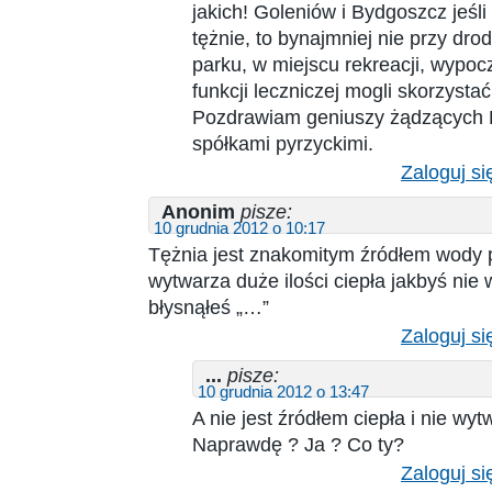
jakich! Goleniów i Bydgoszcz jeśli
tężnie, to bynajmniej nie przy dro
parku, w miejscu rekreacji, wypo
funkcji leczniczej mogli skorzystać
Pozdrawiam geniuszy żądzących 
spółkami pyrzyckimi.
Zaloguj si
Anonim
pisze:
10 grudnia 2012 o 10:17
Tężnia jest znakomitym źródłem wody p
wytwarza duże ilości ciepła jakbyś nie w
błysnąłeś „…”
Zaloguj si
...
pisze:
10 grudnia 2012 o 13:47
A nie jest źródłem ciepła i nie wy
Naprawdę ? Ja ? Co ty?
Zaloguj si