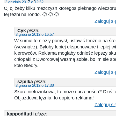
3 grudnia 2012 o 12:52
Oj oj żeby kilku mezczyzn ktoregos pieknego wieczoru
tej tezni na rondo. 🙂 🙂 🙂
Zaloguj si
Cyk
pisze:
3 grudnia 2012 o 16:57
W sumie to niezły pomysł, ustawić tenżnie na śr
(wewnątrz). Byłoby lepiej eksponowane i lepiej w
kierowców. Reklama mogłaby odnieść lepszy skut
chłopaki z Dworcowej wezmą sobie, bo im sie sp
koło Biedry.
Zaloguj si
szpilka
pisze:
3 grudnia 2012 o 17:39
Skoro nietuzinkowa, to może i przenośna? Dziś t
Objazdowa tężnia, to dopiero reklama!
Zaloguj si
kappoditutti
pisze: