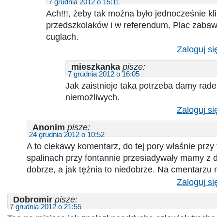
7 grudnia 2012 o 15:11
Ach!!!, żeby tak można było jednocześnie kl
przedszkolaków i w referendum. Plac zaba
cuglach.
Zaloguj si
mieszkanka
pisze:
7 grudnia 2012 o 16:05
Jak zaistnieje taka potrzeba damy rade
niemożliwych.
Zaloguj si
Anonim
pisze:
24 grudnia 2012 o 10:52
A to ciekawy komentarz, do tej pory właśnie przy 
spalinach przy fontannie przesiadywały mamy z d
dobrze, a jak tężnia to niedobrze. Na cmentarzu 
Zaloguj si
Dobromir
pisze:
7 grudnia 2012 o 21:55