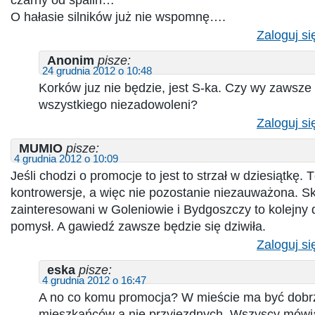
czarny od spalin…
O hałasie silników już nie wspomnę….
Zaloguj si
Anonim
pisze:
24 grudnia 2012 o 10:48
Korków juz nie będzie, jest S-ka. Czy wy zawsze
wszystkiego niezadowoleni?
Zaloguj si
MUMIO
pisze:
4 grudnia 2012 o 10:09
Jeśli chodzi o promocje to jest to strzał w dziesiątkę.
kontrowersje, a więc nie pozostanie niezauważona. Sk
zainteresowani w Goleniowie i Bydgoszczy to kolejny 
pomysł. A gawiedź zawsze będzie się dziwiła.
Zaloguj si
eska
pisze:
4 grudnia 2012 o 16:47
A no co komu promocja? W mieście ma być dobr
mieszkańców a nie przyjezdnych. Wszyscy mówią