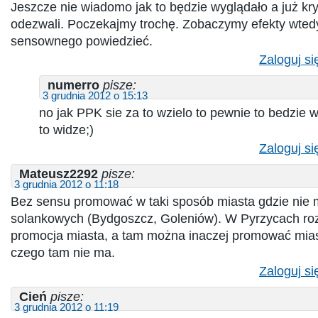
Jeszcze nie wiadomo jak to będzie wyglądało a już kry
odezwali. Poczekajmy trochę. Zobaczymy efekty wte
sensownego powiedzieć.
Zaloguj si
numerro
pisze:
3 grudnia 2012 o 15:13
no jak PPK sie za to wzielo to pewnie to bedzie 
to widze;)
Zaloguj si
Mateusz2292
pisze:
3 grudnia 2012 o 11:18
Bez sensu promować w taki sposób miasta gdzie nie 
solankowych (Bydgoszcz, Goleniów). W Pyrzycach r
promocja miasta, a tam można inaczej promować mias
czego tam nie ma.
Zaloguj si
Cień
pisze:
3 grudnia 2012 o 11:19