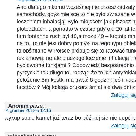
Ano dlatego nikomu wcześniej nie przeszkadzały 
samochody, gdyż miejsce to nie było związane w
leczeniem inhalacją. Było miejscem jak piszesz n
ploteczkach, a ponadto w czasie gdy ok. 20 lat t
tam fontannę ruch był 10,a może 40 – krotnie mn
na to. To nie jest dobry pomysł na tego typu obiekc
to obśmiano w Polsce próbuje się to ratować funkc
reklamową, no ale dlaczego leczenie inhalacją i
być dwoma funkjami ? Odpowiedz bezpośrednio !
pyrzyckie tak długo to „rodzą”, że to ich antyrekl
położenie 5m kostki ma trwać 8 godzin, jeśli kładz
facetów ? Mój kolega brukarz śmiał się dwa dni z
Zaloguj si
Anonim
pisze:
4 grudnia 2012 o 12:16
wykup sobie karnet już teraz bo później się nie dopchasz!
Zaloguj si