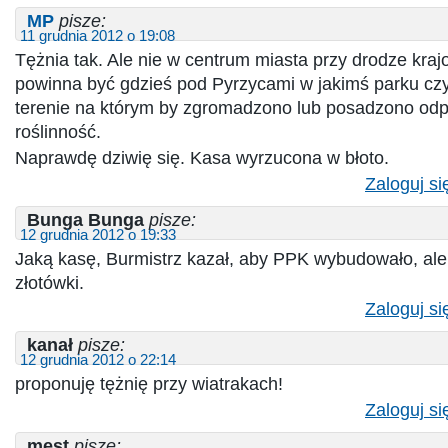
MP
pisze:
11 grudnia 2012 o 19:08
Tężnia tak. Ale nie w centrum miasta przy drodze kraj
powinna być gdzieś pod Pyrzycami w jakimś parku c
terenie na którym by zgromadzono lub posadzono od
roślinność.
Naprawdę dziwię się. Kasa wyrzucona w błoto.
Zaloguj si
Bunga Bunga
pisze:
12 grudnia 2012 o 19:33
Jaką kasę, Burmistrz kazał, aby PPK wybudowało, ale 
złotówki.
Zaloguj si
kanał
pisze:
12 grudnia 2012 o 22:14
proponuję tężnię przy wiatrakach!
Zaloguj si
mest
pisze: