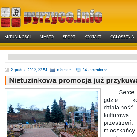
AKTUALNOŚCI
MIASTO
SPORT
KONTAKT
OGŁOSZENIA
2 grudnia 2012, 22:54
Informacje
84 komentarze
Nietuzinkowa promocja już przyku
Serce mia
gdzie ko
działaln
kulturowa i
przestrz
mieszkańcy