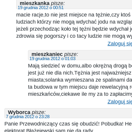
mieszkanka
pisze:
19 grudnia 2012 o 00:51
macie racje,to nie jest miejsce na tężnie,czy ktoś
ludziach którzy nie mogą wdychać jodu na wzgląd
jeżeli przechodząc koło tej tężni będzie wdychał 
zdrowia się pogorszy i co tacy ludzie nie mogą w
Zaloguj si
mieszkaniec
pisze:
19 grudnia 2012 o 01:03
Mają siedzieć w domu,albo okrężną drogą b
jest już nie dla nich.Tężnia jest najważniejs
miasta;solanka wymieszana ze spalinami daj
ta budowa w tym miejscu daje rewelacyjną 
mieszkańców,ciekawe ile my za to zapłacim
Zaloguj si
Wyborca
pisze:
7 grudnia 2012 o 23:28
Panie Przewodniczący czas się obudzić! Pobudka! He
elektorat Błażejewski sam nie da rady.