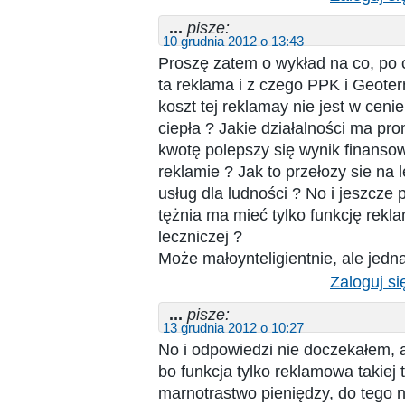
...
pisze:
10 grudnia 2012 o 13:43
Proszę zatem o wykład na co, po c
ta reklama i z czego PPK i Geoter
koszt tej reklamay nie jest w ceni
ciepła ? Jakie działalności ma pr
kwotę polepszy się wynik finansow
reklamie ? Jak to przełozy sie na
usług dla ludności ? No i jeszcze 
tężnia ma mieć tylko funkcję rek
leczniczej ?
Może małoynteligientnie, ale jedn
Zaloguj si
...
pisze:
13 grudnia 2012 o 10:27
No i odpowiedzi nie doczekałem, 
bo funkcja tylko reklamowa takiej t
marnotrastwo pieniędzy, do tego