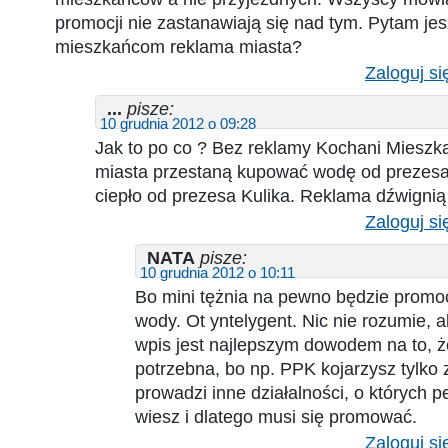
promocji nie zastanawiają się nad tym. Pytam jes
mieszkańcom reklama miasta?
Zaloguj si
...
pisze:
10 grudnia 2012 o 09:28
Jak to po co ? Bez reklamy Kochani Miesz
miasta przestaną kupować wodę od prezesa
ciepło od prezesa Kulika. Reklama dźwignią
Zaloguj si
NATA
pisze:
10 grudnia 2012 o 10:11
Bo mini tężnia na pewno będzie promoc
wody. Ot yntelygent. Nic nie rozumie, a
wpis jest najlepszym dowodem na to, ż
potrzebna, bo np. PPK kojarzysz tylko 
prowadzi inne działalności, o których 
wiesz i dlatego musi się promować.
Zaloguj si