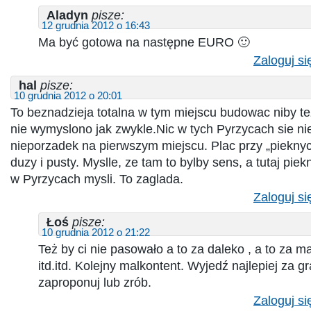
Aladyn
pisze:
12 grudnia 2012 o 16:43
Ma być gotowa na następne EURO 🙂
Zaloguj si
hal
pisze:
10 grudnia 2012 o 20:01
To beznadzieja totalna w tym miejscu budowac niby te
nie wymyslono jak zwykle.Nic w tych Pyrzycach sie nie
nieporzadek na pierwszym miejscu. Plac przy „piekny
duzy i pusty. Myslle, ze tam to bylby sens, a tutaj piek
w Pyrzycach mysli. To zaglada.
Zaloguj si
Łoś
pisze:
10 grudnia 2012 o 21:22
Też by ci nie pasowało a to za daleko , a to za m
itd.itd. Kolejny malkontent. Wyjedź najlepiej za g
zaproponuj lub zrób.
Zaloguj si