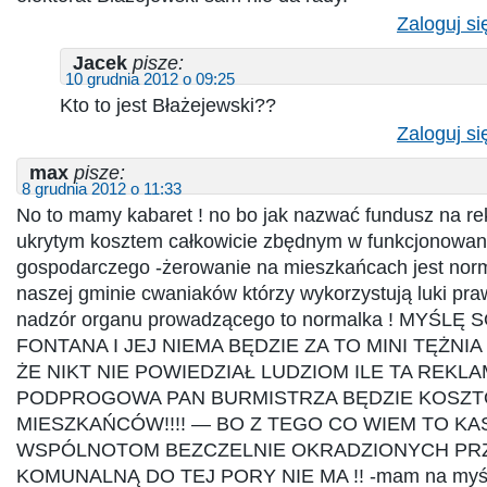
Zaloguj si
Jacek
pisze:
10 grudnia 2012 o 09:25
Kto to jest Błażejewski??
Zaloguj si
max
pisze:
8 grudnia 2012 o 11:33
No to mamy kabaret ! no bo jak nazwać fundusz na re
ukrytym kosztem całkowicie zbędnym w funkcjonowani
gospodarczego -żerowanie na mieszkańcach jest norm
naszej gminie cwaniaków którzy wykorzystują luki pra
nadzór organu prowadzącego to normalka ! MYŚLĘ 
FONTANA I JEJ NIEMA BĘDZIE ZA TO MINI TĘŻNI
ŻE NIKT NIE POWIEDZIAŁ LUDZIOM ILE TA REKL
PODPROGOWA PAN BURMISTRZA BĘDZIE KOSZ
MIESZKAŃCÓW!!!! — BO Z TEGO CO WIEM TO KA
WSPÓLNOTOM BEZCZELNIE OKRADZIONYCH PRZ
KOMUNALNĄ DO TEJ PORY NIE MA !! -mam na myś