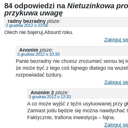
84 odpowiedzi na
Nietuzinkowa pro
przykuwa uwagę
radny bezradny
pisze:
2 grudnia 2012 o 23:56
Olech nie bajeruj.Absurd roku.
Zaloguj si
Anonim
pisze:
3 grudnia 2012 o 10:39
Panie bezradny nie chcesz zrozumieć sensu tej in
że może być z tego coś fajnego dlatego na wszel
rozpowiadać bzdury.
Zaloguj si
Anonim 2
pisze:
3 grudnia 2012 o 12:33
A co może wyjść z tężni usytuowanej przy g
Zamiast jodu będzie się można nawdychać t
Faktycznie, trafiona inwestycja – fajna.
Zaloguj si