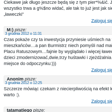
Ciekawe jak długo jeszcze będą się z tym pier*%&ić. 
wszystko trwa a g%$no widać, ale tak to już jest jak si
„ławeczki”
Zaloguj si
M:)
pisze:
3 grudnia 2012 o 11:31
Czas pokaże czy ta inwestycja przyniesie uśmiech na
mieszkańców…a pan Burmistrz niech pomyśli nad mał
Placu Ratuszowym…fajnie by wyglądało i więcej ławec
dzieci zmodernizować,dwie,trzy huśtawki i zjeżdżalni
miejsce do odpoczynku:)))
Zaloguj si
Anonim
pisze:
3 grudnia 2012 o 12:25
Szczerze mówiąc czekam z niecierpliwością na efekt 
warto :).
Zaloguj si
tatamatiego
pisze: