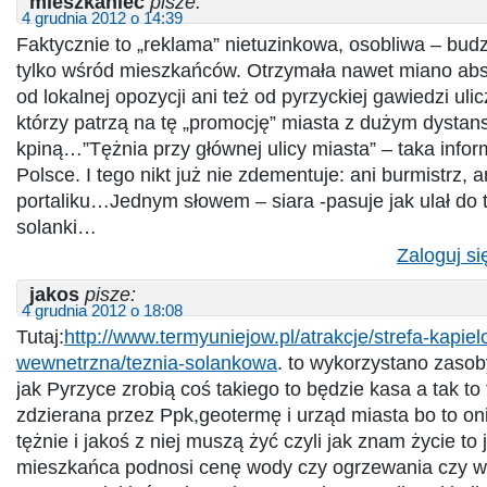
mieszkaniec
pisze:
4 grudnia 2012 o 14:39
Faktycznie to „reklama” nietuzinkowa, osobliwa – budz
tylko wśród mieszkańców. Otrzymała nawet miano absu
od lokalnej opozycji ani też od pyrzyckiej gawiedzi ulic
którzy patrzą na tę „promocję” miasta z dużym dystan
kpiną…”Tężnia przy głównej ulicy miasta” – taka infor
Polsce. I tego nikt już nie zdementuje: ani burmistrz, 
portaliku…Jednym słowem – siara -pasuje jak ulał do t
solanki…
Zaloguj si
jakos
pisze:
4 grudnia 2012 o 18:08
Tutaj:
http://www.termyuniejow.pl/atrakcje/strefa-kapie
wewnetrzna/teznia-solankowa
. to wykorzystano zaso
jak Pyrzyce zrobią coś takiego to będzie kasa a tak to
zdzierana przez Ppk,geotermę i urząd miasta bo to on
tężnie i jakoś z niej muszą żyć czyli jak znam życie to 
mieszkańca podnosi cenę wody czy ogrzewania czy wy