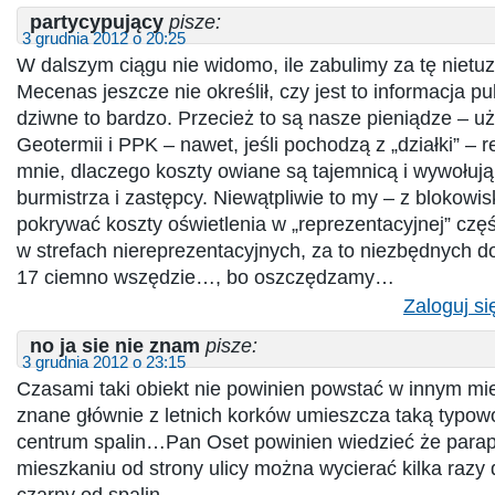
partycypujący
pisze:
3 grudnia 2012 o 20:25
W dalszym ciągu nie widomo, ile zabulimy za tę nietu
Mecenas jeszcze nie określił, czy jest to informacja pu
dziwne to bardzo. Przecież to są nasze pieniądze – 
Geotermii i PPK – nawet, jeśli pochodzą z „działki” –
mnie, dlaczego koszty owiane są tajemnicą i wywołuj
burmistrza i zastępcy. Niewątpliwie to my – z blokowi
pokrywać koszty oświetlenia w „reprezentacyjnej” częś
w strefach niereprezentacyjnych, za to niezbędnych do
17 ciemno wszędzie…, bo oszczędzamy…
Zaloguj si
no ja sie nie znam
pisze:
3 grudnia 2012 o 23:15
Czasami taki obiekt nie powinien powstać w innym mi
znane głównie z letnich korków umieszcza taką typo
centrum spalin…Pan Oset powinien wiedzieć że parap
mieszkaniu od strony ulicy można wycierać kilka razy dz