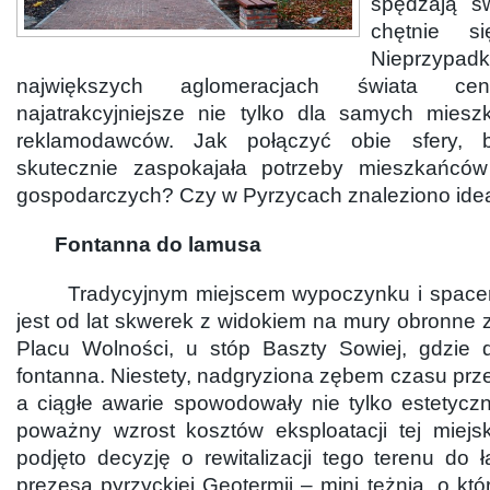
spędzają s
chętnie s
Nieprz
największych aglomeracjach świata ce
najatrakcyjniejsze nie tylko dla samych miesz
reklamodawców. Jak połączyć obie sfery, b
skutecznie zaspokajała potrzeby mieszkańcó
gospodarczych? Czy w Pyrzycach znaleziono idea
Fontanna do lamusa
Tradycyjnym miejscem wypoczynku i spaceró
jest od lat skwerek z widokiem na mury obronne 
Placu Wolności, u stóp Baszty Sowiej, gdzie 
fontanna. Niestety, nadgryziona zębem czasu prze
a ciągłe awarie spowodowały nie tylko estetycz
poważny wzrost kosztów eksploatacji tej miejski
podjęto decyzję o rewitalizacji tego terenu do 
prezesa pyrzyckiej Geotermii – mini tężnia, o któ