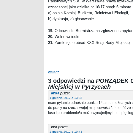
Państwowych S.A. w Warszawie prawa użytkowa
oznaczonej jako działka nr 16/17 obręb 6 miasta
a) opinia Komisji Budżetu, Rolnictwa i Ekologii,
b) dyskusja, c) głosowanie.
19.
Odpowiedzi Burmistrza na zgłoszone zapytan
20.
Wolne wnioski.
21.
Zamknięcie obrad XXX Sesji Rady Miejskiej.
wstecz
3 odpowiedzi na
PORZĄDEK O
Miejskiej w Pyrzycach
anka
pisze:
1 grudnia 2012 o 13:38
mam pytamie odnośnie punktu 14,a nie można tych os
do pracy na rzecz swojej miejscowości?nie dość że m
lasu i po problemie!a może wynajmijmy hotel pięciog
ona
pisze:
2 grudnia 2012 o 10:43