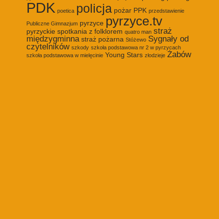
PDK
policja
pożar
PPK
poetica
przedstawienie
pyrzyce.tv
pyrzyce
Publiczne Gimnazjum
straż
pyrzyckie spotkania z folklorem
quatro man
międzygminna
Sygnały od
straż pożarna
Stóżewo
czytelników
szkody
szkoła podstawowa nr 2 w pyrzycach
Żabów
Young Stars
szkoła podstawowa w mielęcinie
złodzieje