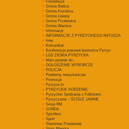
Fotorelacja
Gmina Bielice
Gmina Kozielice
Gmina Lipiany
Gmina Przelewice
Gmina Warnice
Informacje
INFORMACJE Z PYRZYCKIEGO RATUSZA
Inne
Komunikat
Konferencja prasowa bumistrza Pyrzyc
LGD ZIEMIA PYRZYCKA
Mam pytanie do…
OGŁOSZENIE WYBORCZE
POLICJA
Problemy mieszkańców
Promocja
Pyrzyce.tv
PYRZYCKIE KORZENIE
Pyrzyckie Spotkania z Folklorem
Pyrzyczanie – ŚCIŚLE JAWNE
Sesja RM
SONDA
Spichlerz
Sport
Starostwo Powiatowe
Straż Miejska