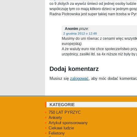
co 9 złotych za wywóz śmieci od jednej osoby ludzie 
współczuję tym co mają kilkoro dzieci w jednym gosp
Radna Piotrowska jest super takiej nam trzeba w Py
Anonim
pisze:
2 grudnia 2012 o 12:46
Musimy do uni równac z cenami więc wszystko
europejską)
A że waluty euro nie chce społeczeństwo przyj
urzędnicy, zasiłki itd. sa 4x niższe niż były b
Dodaj komentarz
Musisz się
zalogować
, aby móc dodać komentar
KATEGORIE
750 LAT PYRZYC
Ankiety
Artykuł sponsorowany
Ciekawi ludzie
Felietony