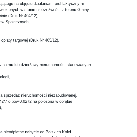
ającego na objęciu działaniami profilaktycznymi
wiezionych w stanie nietrzeźwości z terenu Gminy
nie (Druk Nr 404/12),
raw Społecznych,
opłaty targowej (Druk Nr 405/12),
w najmu lub dzierżawy nieruchomości stanowiących
logii,
na sprzedaż nieruchomości niezabudowanej,
142/7 o pow.0,0272 ha położona w obrębie
),
a nieodpłatne nabycie od Polskich Kolei