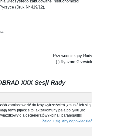
nia wieczystego zabudowanej nieruchomości
 Pyrzyce (Druk Nr 419/12),
ia.
Przewodniczący Rady
(-) Ryszard Grzesiak
BRAD XXX Sesji Rady
ób zamiast wozić do izby wytrzeżwień ,zmusić ich siłą
ają renty pijackie to jak zakomuny pałą po tyłku ,do
wiazdkowy dla degeneratów?kpina i paranoja!!!!!!
Zaloguj się, aby odpowiedzieć