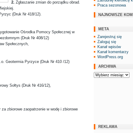
Zatrudnię kierowcę 
2.
Zgłaszanie zmian do porządku obrad.
Praca sezonowa
iejskiej.
Pyrzyc (Druk Nr 418/12).
NAJNOWSZE KOM
META
zygotowanie Ośrodka Pomocy Społecznej w
Zarejestruj się
bezdomnym (Druk Nr 408/12)
Zaloguj się
raw Społecznych,
Kanał wpisów
Kanał komentarzy
WordPress.org
.o. Geotermia Pyrzyce (Druk Nr 410 /12)
ARCHIWA
Archiwa
rowy Sołtys (Druk Nr 416/12),
y za zbiorowe zaopatrzenie w wodę i zbiorowe
REKLAMA