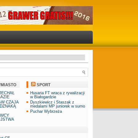
/MIASTO
SPORT
JECHAŁ
Husaria FT wraca z rywalizacji
AZIE
w Białogardzie
AW CZAJA
Dyszkiewicz i Staszak z
DZNAKĄ
medalami MP juniorek w sumo
Puchar Wybrzeża
AWCY
ÓJSTWA