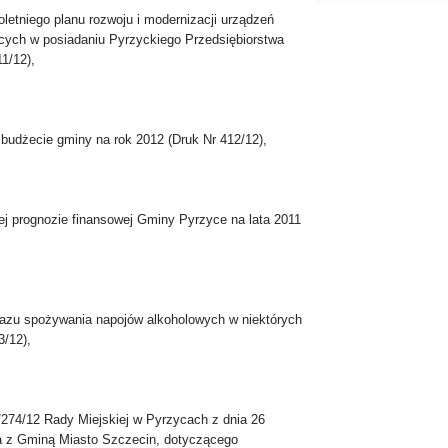
oletniego planu rozwoju i modernizacji urządzeń
cych w posiadaniu Pyrzyckiego Przedsiębiorstwa
1/12),
budżecie gminy na rok 2012 (Druk Nr 412/12),
ej prognozie finansowej Gminy Pyrzyce na lata 2011
azu spożywania napojów alkoholowych w niektórych
3/12),
274/12 Rady Miejskiej w Pyrzycach z dnia 26
ia z Gminą Miasto Szczecin, dotyczącego