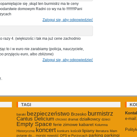
opamiętajcie się ,skąd ten burmistrz ma te ceny
odarstwie domowym Radni co wy na to !!!!!!!!!Pani
rzycach
Zaloguj się, aby odpowiedzieć
 razy 4. (większośc i tak ma już cene zachodnio
ąc to i w euro nie zarabiamy (policja, nauczyciele,
y po przyjęciu euro, albo zbliżone)
Zaloguj się, aby odpowiedzieć
z.
TAGI
KO
burmistrz
bezpieczeństwo
Kontak
Brzesko
baraki
Cantus Delicium
e-mail
działkowcy
chrzest
dramat
dzieci
Empty Space
ferie zimowe
kabaret
Kolumna
koncert
Polity
lipiany
Historyczna
konkurs
kościół
literatura
Mam
parking
parkingi
pytanie do...
morski
nowość
OPS w Pyrzycach