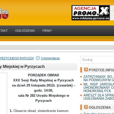
TAKT
OGŁOSZENIA
FIRMY
PYRZYCKIEGO RATUSZA
3 komentarze
Miejskiej w Pyrzycach
PYRZYCE.INFO
PORZĄDEK OBRAD
ZATRZYMANY, BO 
NA PODWÓJNYM G
XXX Sesji Rady Miejskiej w Pyrzycach
MŁ. INSP. JAROSŁ
na dzień 29 listopada 2012r. (czwartek) –
UHONOROWANY O
godz. 14:00,
HONOROWĄ PCK
ARESZT DLA SPR
sala Nr 282 Urzędu Miejskiego w
USIŁOWANIA ZAB
Pyrzycach
OGŁOSZENIA
1.
Otwarcie obrad, stwierdzenie kworum.