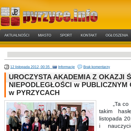
AKTUALNOŚCI
MIASTO
SPORT
KONTAKT
OGŁOSZENIA
12 listopada 2012, 00:35
Informacje
Brak komentarzy
UROCZYSTA AKADEMIA Z OKAZJI 
NIEPODLEGŁOŚCI w PUBLICZNYM
w PYRZYCACH
„Ta co nie
takim has
listopada 2
i nauczyci