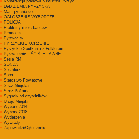
Konferencja prasowa bumistrza Pyrzyc
LGD ZIEMIA PYRZYCKA
Mam pytanie do…
OGŁOSZENIE WYBORCZE
POLICJA
Problemy mieszkańców
Promocja
Pyrzyce.tv
PYRZYCKIE KORZENIE
Pyrzyckie Spotkania z Folklorem
Pyrzyczanie – ŚCIŚLE JAWNE
Sesja RM
SONDA
Spichlerz
Sport
Starostwo Powiatowe
Straż Miejska
Straż Pożarna
Sygnały od czytelników
Urząd Miejski
Wybory 2014
Wybory 2018
Wydarzenia
Wywiady
Zapowiedzi/Ogłoszenia