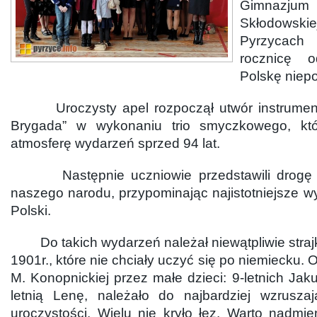
Gimnazj
Skłodows
Pyrzycach
rocznicę o
Polskę niepo
Uroczysty apel rozpoczął utwór instrumenta
Brygada” w wykonaniu trio smyczkowego, kt
atmosferę wydarzeń sprzed 94 lat.
Następnie uczniowie przedstawili drogę do
naszego narodu, przypominając najistotniejsze wyd
Polski.
Do takich wydarzeń należał niewątpliwie strajk
1901r., które nie chciały uczyć się po niemiecku.
M. Konopnickiej przez małe dzieci: 9-letnich Jaku
letnią Lenę, należało do najbardziej wzrusz
uroczystości. Wielu nie kryło łez. Warto nadmieni