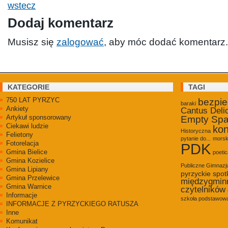
wstecz
Dodaj komentarz
Musisz się
zalogować
, aby móc dodać komentarz.
KATEGORIE
TAGI
750 LAT PYRZYC
bezpi
baraki
Ankiety
Cantus Deli
Artykuł sponsorowany
Empty Sp
Ciekawi ludzie
kon
Historyczna
Felietony
pytanie do...
morsk
Fotorelacja
PDK
Gmina Bielice
poetic
Gmina Kozielice
Publiczne Gimnaz
Gmina Lipiany
pyrzyckie spot
Gmina Przelewice
międzygmin
Gmina Warnice
czytelników
Informacje
szkoła podstawowa
INFORMACJE Z PYRZYCKIEGO RATUSZA
Inne
Komunikat