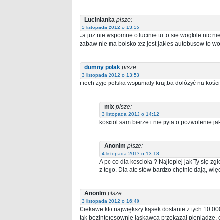
Lucinianka
pisze:
3 listopada 2012 o 13:35
Ja juz nie wspomne o lucinie tu to sie woglole nic ni
zabaw nie ma boisko tez jest jakies autobusow to wo
dumny polak
pisze:
3 listopada 2012 o 13:53
niech żyje polska wspaniały kraj,ba dołóżyć na kości
mix
pisze:
3 listopada 2012 o 14:12
kosciol sam bierze i nie pyta o pozwolenie jak 
Anonim
pisze:
4 listopada 2012 o 13:18
A po co dla kościoła ? Najlepiej jak Ty się zg
z tego. Dla ateistów bardzo chętnie dają, wi
Anonim
pisze:
3 listopada 2012 o 16:40
Ciekawe kto największy kąsek dostanie z tych 10 000 
tak bezinteresownie łaskawca przekazał pieniądze, 