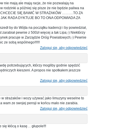
w nie mają ale mają racje, że nie pozwalają na
w rodzinki a później się pisze że nie będzie paliwa na
A!!!! CHCECIE SIĘ BAWIĆ W STRAŻAKÓW ……….TO ZA
 JAK RADA DYKTUJE BO TO ONA ODPOWIADA ZA
Poszedł by do Wójta na początku kadencji i by powiedział,
t zarabiał pewnie z 500zł więcej a tak Lipa;-) Niektórzy
ę synek pracuje w Zarządzie Dróg Powiatowych;-) Pewnie
ic ze sobą wspólnego!!!!!!
Zaloguj się, aby odpowiedzieć
wdę potrzebujących, którzy mogliby godnie spędzić
ędniczych kieszeni. A propos nie spotkałem jeszcze
Zaloguj się, aby odpowiedzieć
 w strażaków i wozy używać jako limuzyny weselne to
da wam ze swojej pensji w końcu mało nie zarabia.
Zaloguj się, aby odpowiedzieć
 się kłócą o kasę… głupole!!!