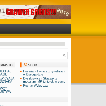
/MIASTO
SPORT
JECHAŁ
Husaria FT wraca z rywalizacji
AZIE
w Białogardzie
AW CZAJA
Dyszkiewicz i Staszak z
DZNAKĄ
medalami MP juniorek w sumo
Puchar Wybrzeża
AWCY
ÓJSTWA