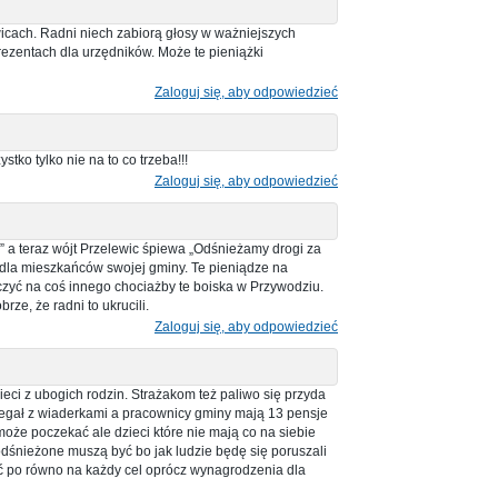
ewicach. Radni niech zabiorą głosy w ważniejszych
ezentach dla urzędników. Może te pieniążki
Zaloguj się, aby odpowiedzieć
tko tylko nie na to co trzeba!!!
Zaloguj się, aby odpowiedzieć
 a teraz wójt Przelewic śpiewa „Odśnieżamy drogi za
ej dla mieszkańców swojej gminy. Te pieniądze na
yć na coś innego chociażby te boiska w Przywodziu.
rze, że radni to ukrucili.
Zaloguj się, aby odpowiedzieć
ci z ubogich rodzin. Strażakom też paliwo się przyda
 biegał z wiaderkami a pracownicy gminy mają 13 pensje
może poczekać ale dzieci które nie mają co na siebie
odśnieżone muszą być bo jak ludzie będę się poruszali
ać po równo na każdy cel oprócz wynagrodzenia dla