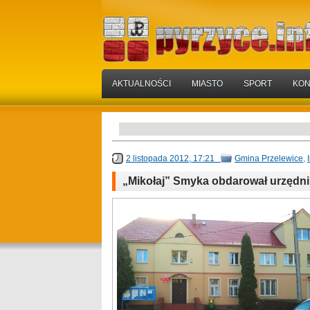
AKTUALNOŚCI
MIASTO
SPORT
KON
2 listopada 2012, 17:21
Gmina Przelewice
,
„Mikołaj” Smyka obdarował urzędn