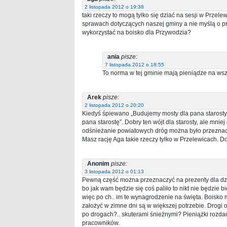
2 listopada 2012 o 19:38
taki rzeczy to mogą tylko się dziać na sesji w Przel
sprawach dotyczących naszej gminy a nie myślą o pr
wykorzystać na boisko dla Przywodzia?
ania
pisze:
7 listopada 2012 o 18:55
To norma w tej gminie mają pieniądze na wszys
Arek
pisze:
2 listopada 2012 o 20:20
Kiedyś śpiewano „Budujemy mosty dla pana starosty”
pana starostę”. Dobry ten wójt dla starosty, ale mni
odśnieżanie powiatowych dróg można było przeznacz
Masz rację Aga takie rzeczy tylko w Przelewicach. Dob
Anonim
pisze:
3 listopada 2012 o 01:13
Pewną część można przeznaczyć na prezenty dla dzie
bo jak wam będzie się coś paliło to nikt nie będzie
więc po ch.. im te wynagrodzenie na święta. Boisko 
założyć w zimne dni są w większej potrzebie. Drogi 
po drogach?.. skuterami śnieżnymi? Pieniążki rozd
pracowników.