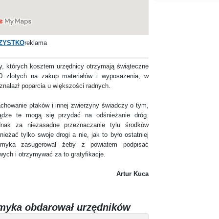
ZYSTKO
reklama
których kosztem urzędnicy otrzymają świąteczne
00 złotych na zakup materiałów i wyposażenia, w
znalazł poparcia u większości radnych.
anie ptaków i innej zwierzyny świadczy o tym,
ądze te mogą się przydać na odśnieżanie dróg.
dnak za niezasadne przeznaczanie tylu środków
eżać tylko swoje drogi a nie, jak to było ostatniej
 Smyka zasugerował żeby z powiatem podpisać
ych i otrzymywać za to gratyfikacje.
Artur Kuca
Smyka obdarował urzędników