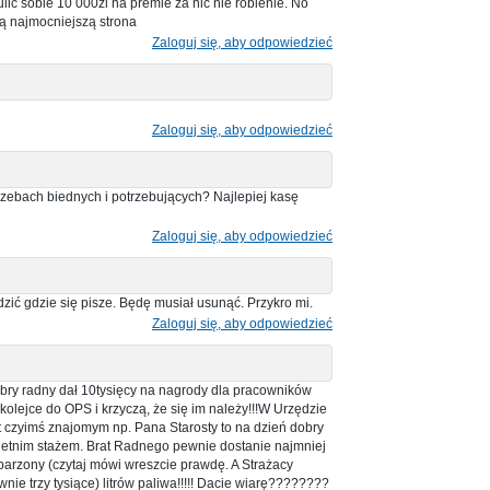
ulic sobie 10 000zl na premie za nic nie robienie. No
ją najmocniejszą strona
Zaloguj się, aby odpowiedzieć
Zaloguj się, aby odpowiedzieć
rzebach biednych i potrzebujących? Najlepiej kasę
Zaloguj się, aby odpowiedzieć
zić gdzie się pisze. Będę musiał usunąć. Przykro mi.
Zaloguj się, aby odpowiedzieć
obry radny dał 10tysięcy na nagrody dla pracowników
 kolejce do OPS i krzyczą, że się im należy!!!W Urzędzie
t czyimś znajomym np. Pana Starosty to na dzień dobry
5 letnim stażem. Brat Radnego pewnie dostanie najmniej
parzony (czytaj mówi wreszcie prawdę. A Strażacy
nie trzy tysiące) litrów paliwa!!!!! Dacie wiarę????????