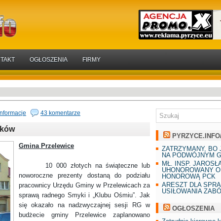
TAKT
OGŁOSZENIA
FIRMY
Informacje
43 komentarze
ików
PYRZYCE.INFO
Gmina Przelewice
ZATRZYMANY, BO 
NA PODWÓJNYM G
MŁ. INSP. JAROSŁ
10 000 złotych na świąteczne lub
UHONOROWANY O
noworoczne prezenty dostaną do podziału
HONOROWĄ PCK
ARESZT DLA SPR
pracownicy Urzędu Gminy w Przelewicach za
USIŁOWANIA ZAB
sprawą radnego Smyki i „Klubu Ośmiu”. Jak
się okazało na nadzwyczajnej sesji RG w
OGŁOSZENIA
budżecie gminy Przelewice zaplanowano