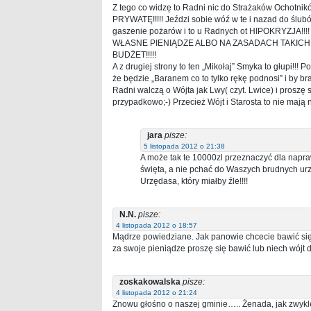
Z tego co widzę to Radni nic do Strażaków Ochotnikó
PRYWATĘ!!!!! Jeździ sobie wóź w te i nazad do ślubó
gaszenie pożarów i to u Radnych ot HIPOKRYZJ
WŁASNE PIENIĄDZE ALBO NA ZASADACH TAKICH
BUDŻET!!!!!
A z drugiej strony to ten „Mikołaj” Smyka to głupi!!! 
że będzie „Baranem co to tylko rękę podnosi” i by bra
Radni walczą o Wójta jak Lwy( czyt. Lwice) i prosz
przypadkowo;-) Przecież Wójt i Starosta to nie mają n
jara
pisze:
5 listopada 2012 o 21:38
A może tak te 10000zl przeznaczyć dla napra
święta, a nie pchać do Waszych brudnych urz
Urzędasa, który miałby źle!!!!
N.N.
pisze:
4 listopada 2012 o 18:57
Mądrze powiedziane. Jak panowie chcecie bawić się
za swoje pieniądze proszę się bawić lub niech wójt 
zoskakowalska
pisze:
4 listopada 2012 o 21:24
Znowu głośno o naszej gminie….. Żenada, jak zwykle