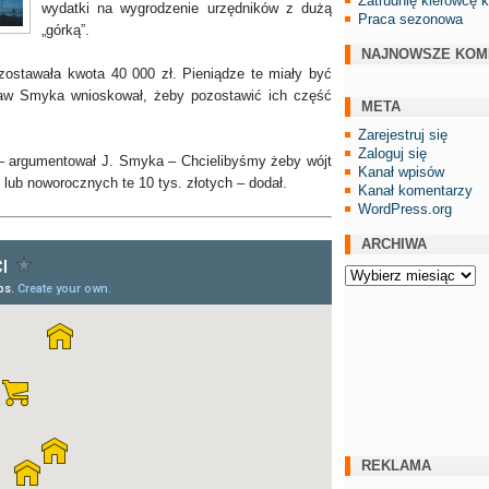
Zatrudnię kierowcę 
wydatki na wygrodzenie urzędników z dużą
Praca sezonowa
„górką”.
NAJNOWSZE KOM
awała kwota 40 000 zł. Pieniądze te miały być
ław Smyka wnioskował, żeby pozostawić ich część
META
Zarejestruj się
Zaloguj się
argumentował J. Smyka – Chcielibyśmy żeby wójt
Kanał wpisów
lub noworocznych te 10 tys. złotych – dodał.
Kanał komentarzy
WordPress.org
ARCHIWA
Archiwa
REKLAMA