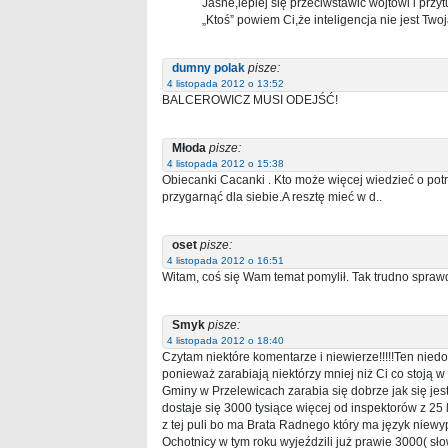
Jasne,lepiej się przeciwstawić wójtowi i przyt
„Ktoś” powiem Ci,że inteligencja nie jest Two
dumny polak
pisze:
4 listopada 2012 o 13:52
BALCEROWICZ MUSI ODEJŚĆ!
Młoda
pisze:
4 listopada 2012 o 15:38
Obiecanki Cacanki . Kto może więcej wiedzieć o pot
przygarnąć dla siebie.A resztę mieć w d..
oset
pisze:
4 listopada 2012 o 16:51
Witam, coś się Wam temat pomylił. Tak trudno sprawd
Smyk
pisze:
4 listopada 2012 o 18:40
Czytam niektóre komentarze i niewierze!!!!!Ten nied
ponieważ zarabiają niektórzy mniej niż Ci co stoją w
Gminy w Przelewicach zarabia się dobrze jak się jes
dostaje się 3000 tysiące więcej od inspektorów z 2
z tej puli bo ma Brata Radnego który ma język niewy
Ochotnicy w tym roku wyjeździli już prawie 3000( słow