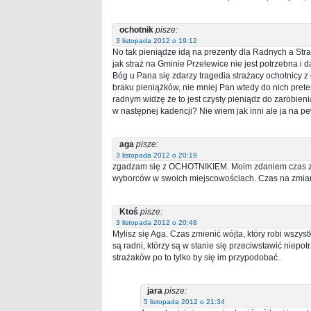
ochotnik
pisze:
3 listopada 2012 o 19:12
No tak pieniądze idą na prezenty dla Radnych a Str
jak straż na Gminie Przelewice nie jest potrzebna i 
Bóg u Pana się zdarzy tragedia strażacy ochotnicy 
braku pieniążków, nie mniej Pan wtedy do nich preten
radnym widzę że to jest czysty pieniądz do zarobien
w następnej kadencji? Nie wiem jak inni ale ja na 
aga
pisze:
3 listopada 2012 o 20:19
zgadzam się z OCHOTNIKIEM. Moim zdaniem czas zmi
wyborców w swoich miejscowościach. Czas na zmiany i
Ktoś
pisze:
3 listopada 2012 o 20:48
Mylisz się Aga. Czas zmienić wójta, który robi wszy
są radni, którzy są w stanie się przeciwstawić nie
strażaków po to tylko by się im przypodobać.
jara
pisze:
5 listopada 2012 o 21:34