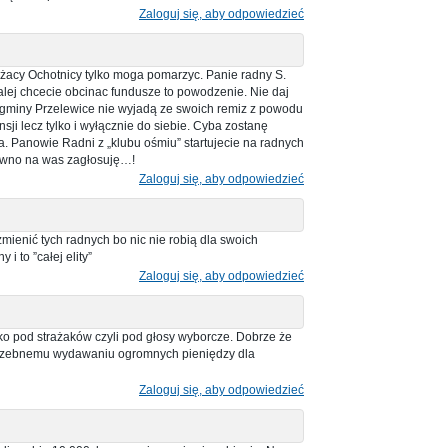
Zaloguj się, aby odpowiedzieć
ażacy Ochotnicy tylko moga pomarzyc. Panie radny S.
dalej chcecie obcinac fundusze to powodzenie. Nie daj
z gminy Przelewice nie wyjadą ze swoich remiz z powodu
sji lecz tylko i wyłącznie do siebie. Cyba zostanę
ia. Panowie Radni z „klubu ośmiu” startujecie na radnych
pewno na was zagłosuję…!
Zaloguj się, aby odpowiedzieć
enić tych radnych bo nic nie robią dla swoich
 to ”całej elity”
Zaloguj się, aby odpowiedzieć
stko pod strażaków czyli pod głosy wyborcze. Dobrze że
potrzebnemu wydawaniu ogromnych pieniędzy dla
Zaloguj się, aby odpowiedzieć