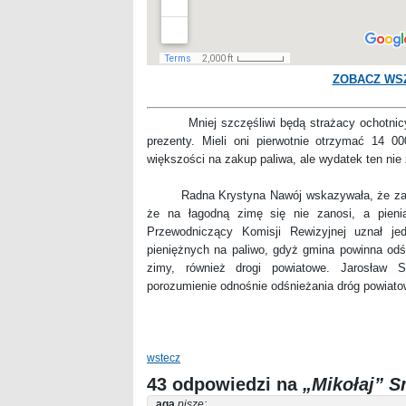
ZOBACZ WS
Mniej szczęśliwi będą strażacy ochotnicy, 
prezenty. Mieli oni pierwotnie otrzymać 14 0
większości na zakup paliwa, ale wydatek ten nie 
Radna Krystyna Nawój wskazywała, że zachow
że na łagodną zimę się nie zanosi, a pieni
Przewodniczący Komisji Rewizyjnej uznał je
pieniężnych na paliwo, gdyż gmina powinna odśni
zimy, również drogi powiatowe. Jarosław
porozumienie odnośnie odśnieżania dróg powiatow
wstecz
43 odpowiedzi na
„Mikołaj” 
aga
pisze: