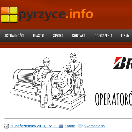
AKTUALNOŚCI
MIASTO
SPORT
KONTAKT
OGŁOSZENIA
FIRMY
30 października 2013, 15:17
Karate
5 komentarzy