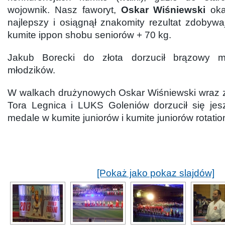
wojownik. Nasz faworyt,
Oskar Wiśniewski
oka
najlepszy i osiągnął znakomity rezultat zdobyw
kumite ippon shobu seniorów + 70 kg.
Jakub Borecki do złota dorzucił brązowy 
młodzików.
W walkach drużynowych Oskar Wiśniewski wraz z
Tora Legnica i LUKS Goleniów dorzucił się je
medale w kumite juniorów i kumite juniorów rotatio
[Pokaż jako pokaz slajdów]