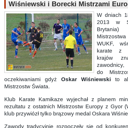
Wiśniewski i Borecki Mistrzami Euro
W dniach 18
2013 w Sh
Brytania
Mistrzostwa
WUKF, wśr
karate z 
krajów zn
zawodnicy, 
do Mistrz
oczekiwaniami gdyż
Oskar Wiśniewski
to ak
Mistrzostw Świata.
Klub Karate Kamikaze wyjechał z planem mi
rezultatu z ostatnich Mistrzostw Europy z Gyor
klub przywiózł tylko brązowy medal Oskara Wiśni
Zawody tradycyjnie rozpoczęły się od konkurenc