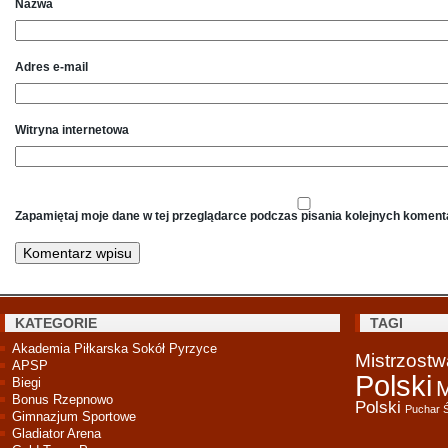
Nazwa
Adres e-mail
Witryna internetowa
Zapamiętaj moje dane w tej przeglądarce podczas pisania kolejnych koment
KATEGORIE
TAGI
Akademia Piłkarska Sokół Pyrzyce
Mistrzost
APSP
Polski
Biegi
M
Bonus Rzepnowo
Polski
Puchar 
Gimnazjum Sportowe
Gladiator Arena