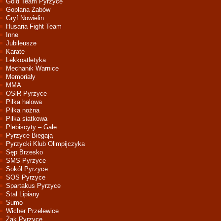
Gold Team Pyrzyce
Goplana Żabów
Gryf Nowielin
Husaria Fight Team
Inne
Jubileusze
Karate
Lekkoatletyka
Mechanik Warnice
Memoriały
MMA
OSiR Pyrzyce
Piłka halowa
Piłka nożna
Piłka siatkowa
Plebiscyty – Gale
Pyrzyce Biegają
Pyrzycki Klub Olimpijczyka
Sęp Brzesko
SMS Pyrzyce
Sokół Pyrzyce
SOS Pyrzyce
Spartakus Pyrzyce
Stal Lipiany
Sumo
Wicher Przelewice
Żak Pyrzyce