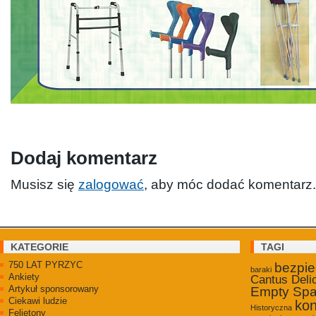
Dodaj komentarz
Musisz się
zalogować
, aby móc dodać komentarz.
KATEGORIE
TAGI
750 LAT PYRZYC
bezpi
baraki
Ankiety
Cantus Deli
Artykuł sponsorowany
Empty Sp
Ciekawi ludzie
kon
Historyczna
Felietony