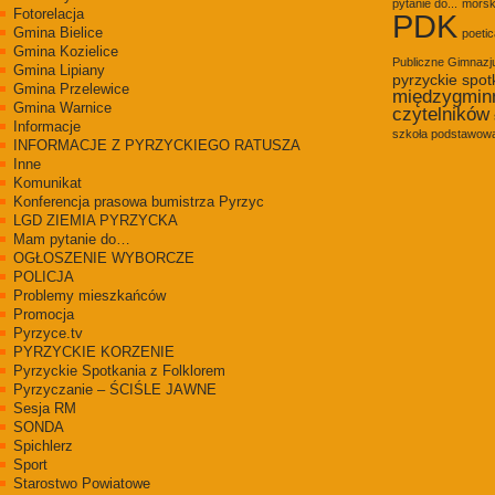
pytanie do...
morsk
Fotorelacja
PDK
Gmina Bielice
poetic
Gmina Kozielice
Publiczne Gimnaz
Gmina Lipiany
pyrzyckie spot
Gmina Przelewice
międzygmin
Gmina Warnice
czytelników
Informacje
szkoła podstawowa
INFORMACJE Z PYRZYCKIEGO RATUSZA
Inne
Komunikat
Konferencja prasowa bumistrza Pyrzyc
LGD ZIEMIA PYRZYCKA
Mam pytanie do…
OGŁOSZENIE WYBORCZE
POLICJA
Problemy mieszkańców
Promocja
Pyrzyce.tv
PYRZYCKIE KORZENIE
Pyrzyckie Spotkania z Folklorem
Pyrzyczanie – ŚCIŚLE JAWNE
Sesja RM
SONDA
Spichlerz
Sport
Starostwo Powiatowe