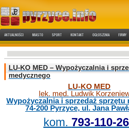
AKTUALNOŚCI
MIASTO
SPORT
KONTAKT
OGŁOSZENIA
FIRMY
LU-KO MED – Wypożyczalnia i sprze
medycznego
LU-KO MED
lek. med. Ludwik Korzenie
Wypożyczalnia i sprzedaż sprzęt
74-200 Pyrzyce, ul. Jana Pawł
kom.
793-110-2