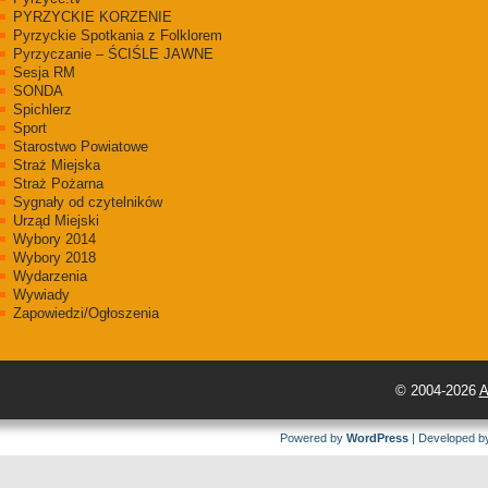
PYRZYCKIE KORZENIE
Pyrzyckie Spotkania z Folklorem
Pyrzyczanie – ŚCIŚLE JAWNE
Sesja RM
SONDA
Spichlerz
Sport
Starostwo Powiatowe
Straż Miejska
Straż Pożarna
Sygnały od czytelników
Urząd Miejski
Wybory 2014
Wybory 2018
Wydarzenia
Wywiady
Zapowiedzi/Ogłoszenia
© 2004-2026
A
Powered by
WordPress
| Developed 