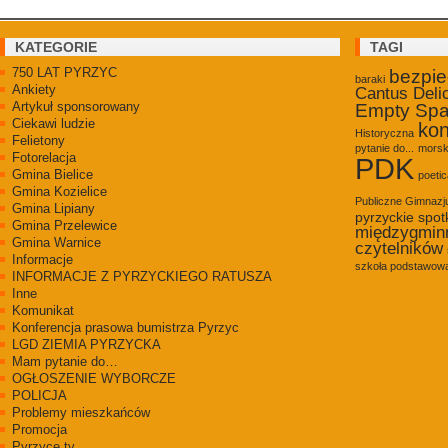
KATEGORIE
TAGI
750 LAT PYRZYC
bezpi
baraki
Ankiety
Cantus Deli
Artykuł sponsorowany
Empty Sp
Ciekawi ludzie
kon
Historyczna
Felietony
pytanie do...
morsk
Fotorelacja
PDK
Gmina Bielice
poetic
Gmina Kozielice
Publiczne Gimnaz
Gmina Lipiany
pyrzyckie spot
Gmina Przelewice
międzygmin
Gmina Warnice
czytelników
Informacje
szkoła podstawowa
INFORMACJE Z PYRZYCKIEGO RATUSZA
Inne
Komunikat
Konferencja prasowa bumistrza Pyrzyc
LGD ZIEMIA PYRZYCKA
Mam pytanie do…
OGŁOSZENIE WYBORCZE
POLICJA
Problemy mieszkańców
Promocja
Pyrzyce.tv