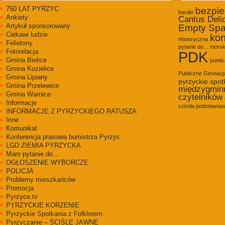
750 LAT PYRZYC
bezpi
baraki
Ankiety
Cantus Deli
Artykuł sponsorowany
Empty Sp
Ciekawi ludzie
kon
Historyczna
Felietony
pytanie do...
morsk
Fotorelacja
PDK
Gmina Bielice
poetic
Gmina Kozielice
Publiczne Gimnaz
Gmina Lipiany
pyrzyckie spot
Gmina Przelewice
międzygmin
Gmina Warnice
czytelników
Informacje
szkoła podstawowa
INFORMACJE Z PYRZYCKIEGO RATUSZA
Inne
Komunikat
Konferencja prasowa bumistrza Pyrzyc
LGD ZIEMIA PYRZYCKA
Mam pytanie do…
OGŁOSZENIE WYBORCZE
POLICJA
Problemy mieszkańców
Promocja
Pyrzyce.tv
PYRZYCKIE KORZENIE
Pyrzyckie Spotkania z Folklorem
Pyrzyczanie – ŚCIŚLE JAWNE