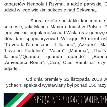
kabaretów Neapolu i Rzymu, a także paryskiej Ol
udział w jego wielkim sukcesie nad Sekwaną.
Spora część spektaklu koncentruje s
sukcesie, jaki Marino Marini odniósł w Polsce. 
jego wielkiej popularności nad Wisłą oraz genezę s
którą tam spopularyzował. W ciągu 80 minut usł
”Tu vuo fa l’americano”, ”L’Italiano”, „Azzurro”, „Ma
”Love in Portofino”, ”Volare”, „Mamma”, „That
Italiano”,”Quando, quando quando”, „Buona
„Arrivederci Roma”, „Ciao, Ciao Bambina” czy
odjadę”.
Od dnia premiery 22 listopada 2013 w T
Tychach, spektakl wystawiany był ponad 150 razy 