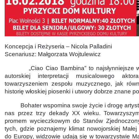
Koncepcja i Reżyseria – Nicola Palladini
Scenariusz: Małgorzata Wojtulewicz
„Ciao Ciao Bambina” to najsłynniejsze wło
autorskiej interpretacji musicalowego ak
towarzyszeniem zespołu muzycznego, jak równ
historię włoskiej piosenki i utwory dobrze znane p
Bohater wspomina swoje życie i drogę artyst
nas przez trzy dekady XX wieku. Towarzysz
promem wycieczkowym do Stanów Zjednoczony
tych, gdzie poznajemy klimat nowojorskiej Małej I
do Europy, widzowie udają się w towarzystwie M