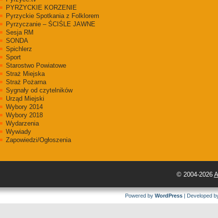
PYRZYCKIE KORZENIE
Pyrzyckie Spotkania z Folklorem
Pyrzyczanie – ŚCIŚLE JAWNE
Sesja RM
SONDA
Spichlerz
Sport
Starostwo Powiatowe
Straż Miejska
Straż Pożarna
Sygnały od czytelników
Urząd Miejski
Wybory 2014
Wybory 2018
Wydarzenia
Wywiady
Zapowiedzi/Ogłoszenia
© 2004-2026
A
Powered by
WordPress
| Developed 