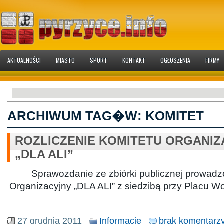
AKTUALNOŚCI
MIASTO
SPORT
KONTAKT
OGŁOSZENIA
FIRMY
ARCHIWUM TAG�W:
KOMITET
ROZLICZENIE KOMITETU ORGANI
„DLA ALI”
Sprawozdanie ze zbiórki publicznej prowadz
Organizacyjny „DLA ALI” z siedzibą przy Placu Wo
27 grudnia 2011
Informacje
brak komentarz