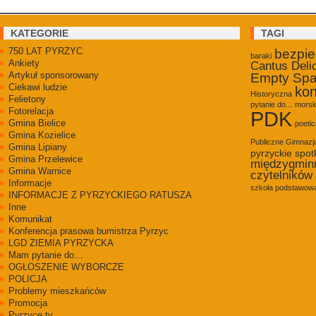
KATEGORIE
TAGI
750 LAT PYRZYC
bezpi
baraki
Ankiety
Cantus Deli
Artykuł sponsorowany
Empty Sp
Ciekawi ludzie
kon
Historyczna
Felietony
pytanie do...
morsk
Fotorelacja
PDK
Gmina Bielice
poetic
Gmina Kozielice
Publiczne Gimnaz
Gmina Lipiany
pyrzyckie spot
Gmina Przelewice
międzygmin
Gmina Warnice
czytelników
Informacje
szkoła podstawowa
INFORMACJE Z PYRZYCKIEGO RATUSZA
Inne
Komunikat
Konferencja prasowa bumistrza Pyrzyc
LGD ZIEMIA PYRZYCKA
Mam pytanie do…
OGŁOSZENIE WYBORCZE
POLICJA
Problemy mieszkańców
Promocja
Pyrzyce.tv