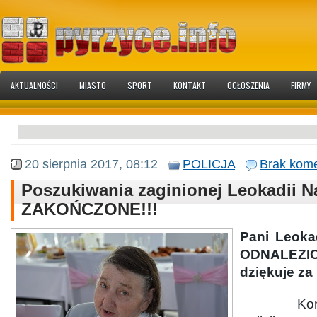
AKTUALNOŚCI
MIASTO
SPORT
KONTAKT
OGŁOSZENIA
FIRMY
20 sierpnia 2017, 08:12
POLICJA
Brak kome
Poszukiwania zaginionej Leokadii N
ZAKOŃCZONE!!!
Pani Leoka
ODNALEZIO
dziękuje za
Komend