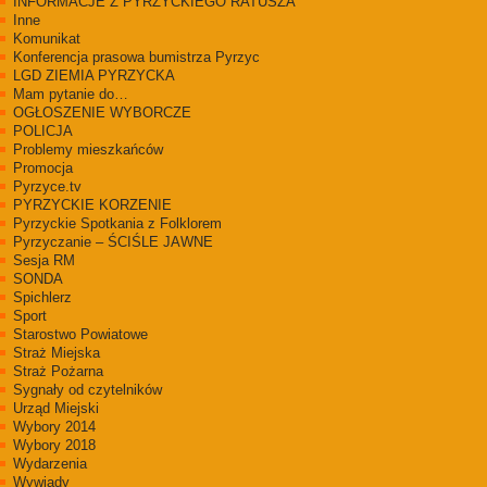
INFORMACJE Z PYRZYCKIEGO RATUSZA
Inne
Komunikat
Konferencja prasowa bumistrza Pyrzyc
LGD ZIEMIA PYRZYCKA
Mam pytanie do…
OGŁOSZENIE WYBORCZE
POLICJA
Problemy mieszkańców
Promocja
Pyrzyce.tv
PYRZYCKIE KORZENIE
Pyrzyckie Spotkania z Folklorem
Pyrzyczanie – ŚCIŚLE JAWNE
Sesja RM
SONDA
Spichlerz
Sport
Starostwo Powiatowe
Straż Miejska
Straż Pożarna
Sygnały od czytelników
Urząd Miejski
Wybory 2014
Wybory 2018
Wydarzenia
Wywiady