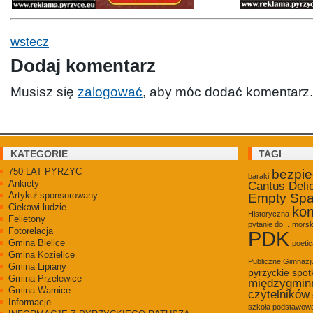
wstecz
Dodaj komentarz
Musisz się
zalogować
, aby móc dodać komentarz.
KATEGORIE
TAGI
750 LAT PYRZYC
bezpi
baraki
Ankiety
Cantus Deli
Artykuł sponsorowany
Empty Sp
Ciekawi ludzie
kon
Historyczna
Felietony
pytanie do...
morsk
Fotorelacja
PDK
Gmina Bielice
poetic
Gmina Kozielice
Publiczne Gimnaz
Gmina Lipiany
pyrzyckie spot
Gmina Przelewice
międzygmin
Gmina Warnice
czytelników
Informacje
szkoła podstawowa