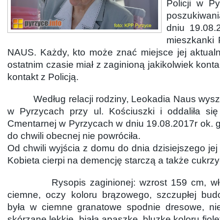
Policji w P
poszukiwan
dniu 19.08.2
mieszkanki 
NAUS. Każdy, kto może znać miejsce jej aktual
ostatnim czasie miał z zaginioną jakikolwiek konta
kontakt z Policją.
Według relacji rodziny, Leokadia Naus wyszła
w Pyrzycach przy ul. Kościuszki i oddaliła się
Cmentarnej w Pyrzycach w dniu 19.08.2017r ok. 
do chwili obecnej nie powróciła.
Od chwili wyjścia z domu do dnia dzisiejszego jej 
Kobieta cierpi na demencję starczą a także cukrzy
Rysopis zaginionej: wzrost 159 cm, włosy
ciemne, oczy koloru brązowego, szczupłej bud
była w ciemne granatowe spodnie dresowe, nieb
skórzane lekkie, białą apaszkę, bluzkę koloru fio