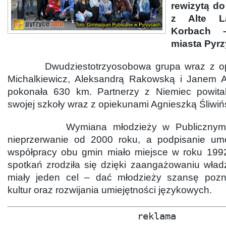
rewizytą d
z Alte L
Korbach –
miasta Pyrz
Dwudziestotrzyosobowa grupa wraz z opi
Michalkiewicz, Aleksandrą Rakowską i Janem A
pokonała 630 km. Partnerzy z Niemiec powita
swojej szkoły wraz z opiekunami Agnieszką Śliwińsk
Wymiana młodzieży w Publicznym Gi
nieprzerwanie od 2000 roku, a podpisanie u
współpracy obu gmin miało miejsce w roku 199
spotkań zrodziła się dzięki zaangażowaniu wład
miały jeden cel – dać młodzieży szansę poz
kultur oraz rozwijania umiejętności językowych.
reklama