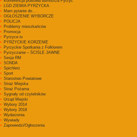
Konferencja prasowa bumistrza Pyrzyc
LGD ZIEMIA PYRZYCKA
Mam pytanie do…
OGŁOSZENIE WYBORCZE
POLICJA
Problemy mieszkańców
Promocja
Pyrzyce.tv
PYRZYCKIE KORZENIE
Pyrzyckie Spotkania z Folklorem
Pyrzyczanie – ŚCIŚLE JAWNE
Sesja RM
SONDA
Spichlerz
Sport
Starostwo Powiatowe
Straż Miejska
Straż Pożarna
Sygnały od czytelników
Urząd Miejski
Wybory 2014
Wybory 2018
Wydarzenia
Wywiady
Zapowiedzi/Ogłoszenia