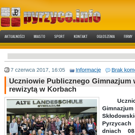
AKTUALNOŚCI
MIASTO
SPORT
KONTAKT
OGŁOSZENIA
FIRMY
7 czerwca 2017, 16:05
Informacje
Brak kom
Uczniowie Publicznego Gimnazjum 
rewizytą w Korbach
Uczniowi
Gimnazj
Skłodowsk
Pyrzycac
dniach 08