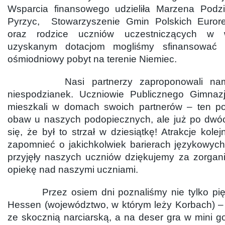
Wsparcia finansowego udzieliła Marzena Podzi
Pyrzyc, Stowarzyszenie Gmin Polskich Euror
oraz rodzice uczniów uczestniczących w w
uzyskanym dotacjom mogliśmy sfinansować
ośmiodniowy pobyt na terenie Niemiec.
Nasi partnerzy zaproponowali nam 
niespodzianek. Uczniowie Publicznego Gimna
mieszkali w domach swoich partnerów – ten po
obaw u naszych podopiecznych, ale już po dwó
się, że był to strzał w dziesiątkę! Atrakcje kole
zapomnieć o jakichkolwiek barierach językowych
przyjęły naszych uczniów dziękujemy za zorgani
opiekę nad naszymi uczniami.
Przez osiem dni poznaliśmy nie tylko pięk
Hessen (województwo, w którym leży Korbach) – 
ze skocznią narciarską, a na deser gra w mini g