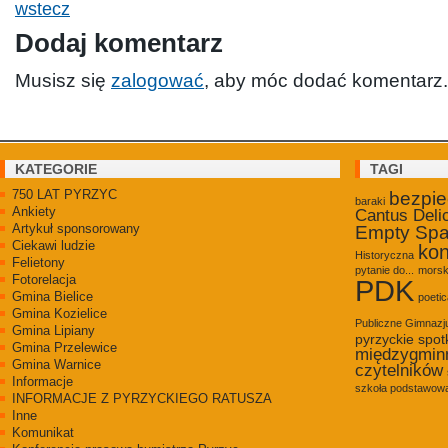
wstecz
Dodaj komentarz
Musisz się
zalogować
, aby móc dodać komentarz.
KATEGORIE
TAGI
750 LAT PYRZYC
bezpi
baraki
Ankiety
Cantus Deli
Artykuł sponsorowany
Empty Sp
Ciekawi ludzie
kon
Historyczna
Felietony
pytanie do...
morsk
Fotorelacja
PDK
Gmina Bielice
poetic
Gmina Kozielice
Publiczne Gimnaz
Gmina Lipiany
pyrzyckie spot
Gmina Przelewice
międzygmin
Gmina Warnice
czytelników
Informacje
szkoła podstawowa
INFORMACJE Z PYRZYCKIEGO RATUSZA
Inne
Komunikat