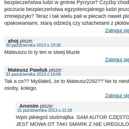
bezpieczeństwa ludzi w gminie Pyrzyce? Czyżby chodz
poczucie bezpieczeństwa egzystencjalnego ludzi jeszc
zmniejszyło? Teraz i tak wielu pali w piecach nawet p
opakowaniami, starą odzieżą czy sztachetami z płot
Zaloguj si
ahoj
pisze:
30 października 2013 o 19:30
Mateuszu to ty ten w siwej bluzie
Zaloguj si
Mateusz Pawluk
pisze:
31 października 2013 o 10:08
Tak a co?? Myślałeś, że to Mateusz2292?? No to niest
osoby, kolego.
Zaloguj si
Anonim
pisze:
31 października 2013 o 11:28
Wpis jakiegoś siuśmajtka .SAM AUTOR CZĘST
JEST MOWA OT TAKI SMARK Z NIE UREGU