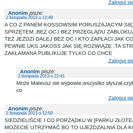
Zaloguj si
Anonim
pisze:
2 listopada 2013 o 12:48
A CO Z PANEM KOSSOWSIM PORUSZAJĄCYM SIĘ
SPRZĘTEM ,BEZ OC,I BEZ PRZEGLĄDU ZABLOKU
TEŻ JEŻDZI DALEJ BEZ OC I KTO ZAPŁACI JAK CO
PEWNIE UKS JAKOSS JAK SIĘ ROZWIĄŻE ,TA ST
ZAKŁAMANA PUBLIKUJE TYLKO CO CHCE
Zaloguj si
Anonim
pisze:
2 listopada 2013 o 22:41
Może Mateusz sie wypowie,wszystko słyszał,czyb
co
Zaloguj si
Anonim
pisze:
2 listopada 2013 o 12:50
SIEDZIELIŚCIE I CO PORZĄDKU W [PARKU ZŁOTEJ
MOŻECIE UTRZYMAĆ BO TO UJEŻDZALNIA DLA K