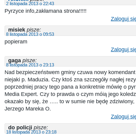
2 listopada 2013 o 22:43
Pyrzyce info,zakłamana strona!!!!!
Zaloguj si
misiek
pisze:
8 listopada 2013 o 09:53
popieram
Zaloguj si
gaga
pisze:
8 listopada 2013 o 23:13
Nad bezpieczeństwem gminy czuwa nowy komendant s
niejaki p. Maduzia. Czy ktoś zna szczegóły nagłej rezy
poprzedniej pracy tego pana a konkretnie mówię o pyr
Media Expert. Czy to prawda o czym móią jego koledz
okazało by się, że ….. to w sumie nie będę zdziwiony, 
Jerzego Mareka O.
Zaloguj si
do policji
pisze:
18 listopada 2013 o 23:18