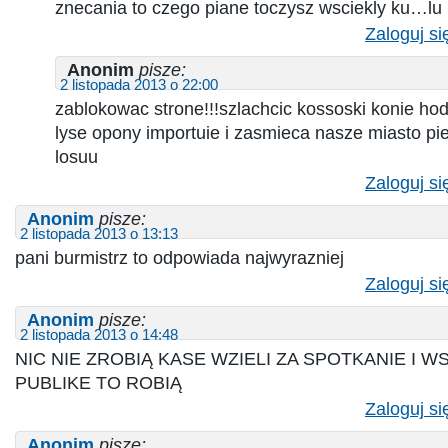
znecania to czego piane toczysz wsciekly ku…lu
Zaloguj si
Anonim
pisze:
2 listopada 2013 o 22:00
zablokowac strone!!!szlachcic kossoski konie hod
lyse opony importuie i zasmieca nasze miasto pien
losuu
Zaloguj si
Anonim
pisze:
2 listopada 2013 o 13:13
pani burmistrz to odpowiada najwyrazniej
Zaloguj si
Anonim
pisze:
2 listopada 2013 o 14:48
NIC NIE ZROBIĄ KASE WZIELI ZA SPOTKANIE I 
PUBLIKE TO ROBIĄ
Zaloguj si
Anonim
pisze: