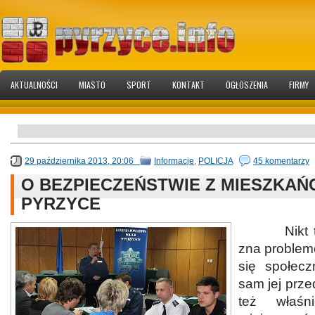
AKTUALNOŚCI
MIASTO
SPORT
KONTAKT
OGŁOSZENIA
FIRMY
29 października 2013, 20:06
Informacje
,
POLICJA
45 komentarzy
O BEZPIECZEŃSTWIE Z MIESZKAŃ
PYRZYCE
Nikt tak 
zna problem
się społecz
sam jej prze
też właśn