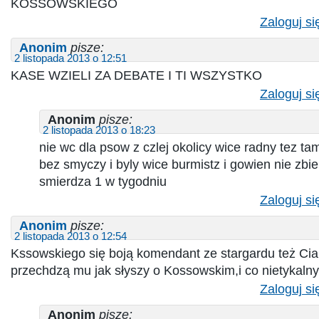
KOSSOWSKIEGO
Zaloguj si
Anonim
pisze:
2 listopada 2013 o 12:51
KASE WZIELI ZA DEBATE I TI WSZYSTKO
Zaloguj si
Anonim
pisze:
2 listopada 2013 o 18:23
nie wc dla psow z czlej okolicy wice radny tez t
bez smyczy i byly wice burmistz i gowien nie zbie
smierdza 1 w tygodniu
Zaloguj si
Anonim
pisze:
2 listopada 2013 o 12:54
Kssowskiego się boją komendant ze stargardu też Ciar
przechdzą mu jak słyszy o Kossowskim,i co nietykaln
Zaloguj si
Anonim
pisze: