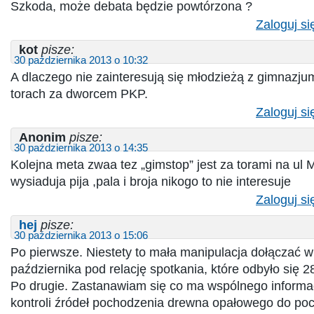
Szkoda, może debata będzie powtórzona ?
Zaloguj si
kot
pisze:
30 października 2013 o 10:32
A dlaczego nie zainteresują się młodzieżą z gimnazjum 
torach za dworcem PKP.
Zaloguj si
Anonim
pisze:
30 października 2013 o 14:35
Kolejna meta zwaa tez „gimstop” jest za torami na ul
wysiaduja pija ,pala i broja nikogo to nie interesuje
Zaloguj si
hej
pisze:
30 października 2013 o 15:06
Po pierwsze. Niestety to mała manipulacja dołączać w
października pod relację spotkania, które odbyło się 2
Po drugie. Zastanawiam się co ma wspólnego informa
kontroli źródeł pochodzenia drewna opałowego do po