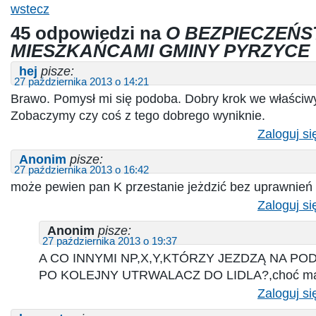
wstecz
45 odpowiedzi na
O BEZPIECZEŃS
MIESZKAŃCAMI GMINY PYRZYCE
hej
pisze:
27 października 2013 o 14:21
Brawo. Pomysł mi się podoba. Dobry krok we właściw
Zobaczymy czy coś z tego dobrego wyniknie.
Zaloguj si
Anonim
pisze:
27 października 2013 o 16:42
może pewien pan K przestanie jeżdzić bez uprawnień
Zaloguj si
Anonim
pisze:
27 października 2013 o 19:37
A CO INNYMI NP,X,Y,KTÓRZY JEZDZĄ NA P
PO KOLEJNY UTRWALACZ DO LIDLA?,choć ma 
Zaloguj si