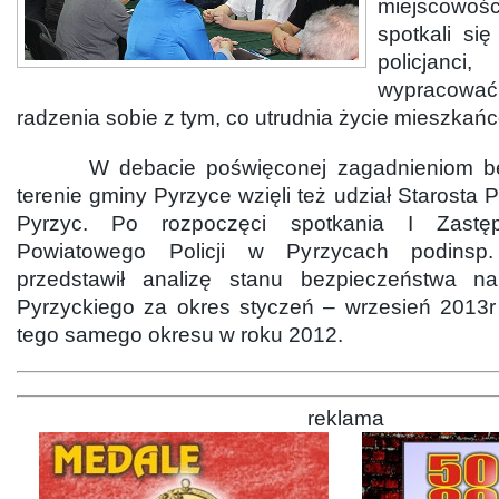
miejscowoś
spotkali si
policjanc
wypraco
radzenia sobie z tym, co utrudnia życie mieszkań
W debacie poświęconej zagadnieniom bez
terenie gminy Pyrzyce wzięli też udział Starosta P
Pyrzyc. Po rozpoczęci spotkania I Zast
Powiatowego Policji w Pyrzycach podinsp
przedstawił analizę stanu bezpieczeństwa na
Pyrzyckiego za okres styczeń – wrzesień 2013r
tego samego okresu w roku 2012.
reklama