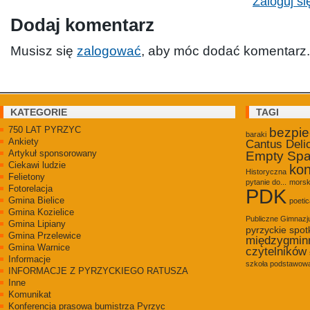
Zaloguj si
Dodaj komentarz
Musisz się
zalogować
, aby móc dodać komentarz.
KATEGORIE
TAGI
750 LAT PYRZYC
bezpi
baraki
Ankiety
Cantus Deli
Artykuł sponsorowany
Empty Sp
Ciekawi ludzie
kon
Historyczna
Felietony
pytanie do...
morsk
Fotorelacja
PDK
Gmina Bielice
poetic
Gmina Kozielice
Publiczne Gimnaz
Gmina Lipiany
pyrzyckie spot
Gmina Przelewice
międzygmin
Gmina Warnice
czytelników
Informacje
szkoła podstawowa
INFORMACJE Z PYRZYCKIEGO RATUSZA
Inne
Komunikat
Konferencja prasowa bumistrza Pyrzyc