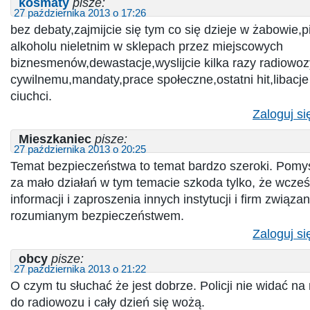
kosmaty
pisze:
27 października 2013 o 17:26
bez debaty,zajmijcie się tym co się dzieje w żabowie,p
alkoholu nieletnim w sklepach przez miejscowych
biznesmenów,dewastacje,wyslijcie kilka razy radiowoz
cywilnemu,mandaty,prace społeczne,ostatni hit,libacje
ciuchci.
Zaloguj si
Mieszkaniec
pisze:
27 października 2013 o 20:25
Temat bezpieczeństwa to temat bardzo szeroki. Pomysł
za mało działań w tym temacie szkoda tylko, że wcześn
informacji i zaproszenia innych instytucji i firm związ
rozumianym bezpieczeństwem.
Zaloguj si
obcy
pisze:
27 października 2013 o 21:22
O czym tu słuchać że jest dobrze. Policji nie widać na 
do radiowozu i cały dzień się wożą.