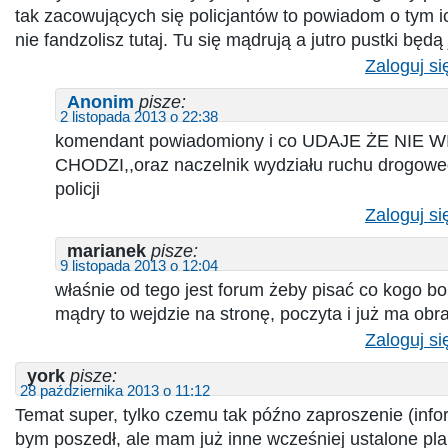
tak zacowujących się policjantów to powiadom o tym i
nie fandzolisz tutaj. Tu się mądrują a jutro pustki bę
Zaloguj si
Anonim
pisze:
2 listopada 2013 o 22:38
komendant powiadomiony i co UDAJE ŻE NIE 
CHODZI,,oraz naczelnik wydziału ruchu drogowego
policji
Zaloguj si
marianek
pisze:
9 listopada 2013 o 12:04
właśnie od tego jest forum żeby pisać co kogo bol
mądry to wejdzie na stronę, poczyta i już ma obra
Zaloguj si
york
pisze:
28 października 2013 o 11:12
Temat super, tylko czemu tak późno zaproszenie (info
bym poszedł, ale mam już inne wcześniej ustalone plan