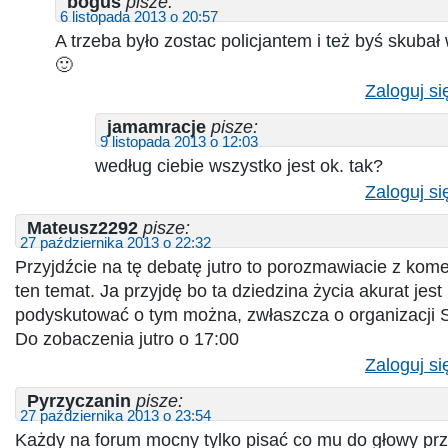
boguś
pisze:
6 listopada 2013 o 20:57
A trzeba było zostac policjantem i też byś skubał
🙂
Zaloguj si
jamamracje
pisze:
9 listopada 2013 o 12:03
według ciebie wszystko jest ok. tak?
Zaloguj si
Mateusz2292
pisze:
27 października 2013 o 22:32
Przyjdźcie na tę debatę jutro to porozmawiacie z kome
ten temat. Ja przyjdę bo ta dziedzina życia akurat jest 
podyskutować o tym można, zwłaszcza o organizacji St
Do zobaczenia jutro o 17:00
Zaloguj si
Pyrzyczanin
pisze:
27 października 2013 o 23:54
Każdy na forum mocny tylko pisać co mu do głowy przy