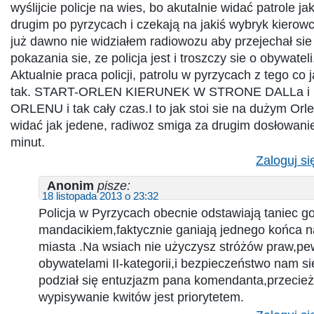
wyślijcie policje na wies, bo akutalnie widać patrole ja
drugim po pyrzycach i czekają na jakiś wybryk kierowc
już dawno nie widziałem radiowozu aby przejechał sie 
pokazania sie, ze policja jest i troszczy sie o obywateli
Aktualnie praca policji, patrolu w pyrzycach z tego co
tak. START-ORLEN KIERUNEK W STRONE DALLa i
ORLENU i tak cały czas.I to jak stoi sie na dużym Orl
widać jak jedene, radiwoz smiga za drugim dosłowanie
minut.
Zaloguj si
Anonim
pisze:
18 listopada 2013 o 23:32
Policja w Pyrzycach obecnie odstawiają taniec 
mandacikiem,faktycznie ganiają jednego końca n
miasta .Na wsiach nie użyczysz stróżów praw,pe
obywatelami II-kategorii,i bezpieczeństwo nam si
podział się entuzjazm pana komendanta,przecież
wypisywanie kwitów jest priorytetem.