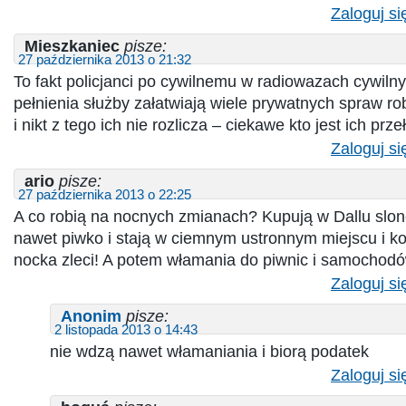
Zaloguj si
Mieszkaniec
pisze:
27 października 2013 o 21:32
To fakt policjanci po cywilnemu w radiowazach cywiln
pełnienia służby załatwiają wiele prywatnych spraw ro
i nikt z tego ich nie rozlicza – ciekawe kto jest ich pr
Zaloguj si
ario
pisze:
27 października 2013 o 22:25
A co robią na nocnych zmianach? Kupują w Dallu slo
nawet piwko i stają w ciemnym ustronnym miejscu i ko
nocka zleci! A potem włamania do piwnic i samochod
Zaloguj si
Anonim
pisze:
2 listopada 2013 o 14:43
nie wdzą nawet włamaniania i biorą podatek
Zaloguj si