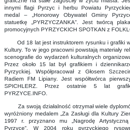
graficzne na stałe zagościły w życiu miasta. J
innymi flagi Pyrzyc i herbu Powiatu Pyrzyckie
medal – „Honorowy Obywatel Gminy Pyrzyc
statuetkę „PYRZYCZANKA”. Jest twórcą plaka
promocyjnych PYRZYCKICH SPOTKAN z FOLK
Od 18 lat jest instruktorem rysunku i grafiki
Kultury. To w jego pracowni powstają materiały re
scenografie do wydarzeń kulturalnych organizo
Przez około 15 lat był grafikiem i dziennika
Pyrzyckiej. Współpracował z Głosem Szczeci
Radiem FM Lipiany. Jest współtwórca pierws
SPICHLERZ. Przez ostatnie 5 lat grafik
PYRZYCE.INFO.
Za swoją działalność otrzymał wiele dyplomów
wyróżniony medalem „Za Zasługi dla Kultury Zie
1997 r. przyznano mu „Nagrodę Artystyczną
Pyrzyce”. W 2004 roku pyrzyckiego rysow