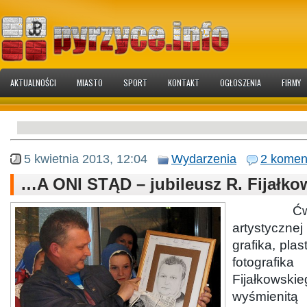
AKTUALNOŚCI
MIASTO
SPORT
KONTAKT
OGŁOSZENIA
FIRMY
5 kwietnia 2013, 12:04
Wydarzenia
2 komen
…A ONI STĄD – jubileusz R. Fijałko
Ćwierćw
artystycz
grafika, plas
fotografik
Fijałko
wyśmieni