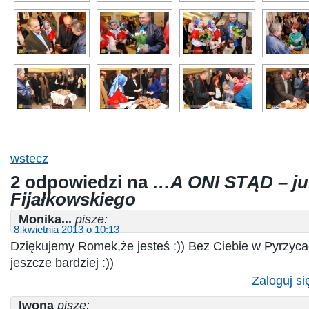
wstecz
2 odpowiedzi na
…A ONI STĄD – jub
Fijałkowskiego
Monika...
pisze:
8 kwietnia 2013 o 10:13
Dziękujemy Romek,że jesteś :)) Bez Ciebie w Pyrzyc
jeszcze bardziej :))
Zaloguj si
Iwona
pisze: