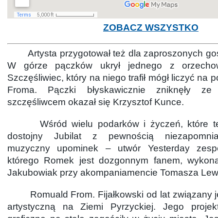
ZOBACZ WSZYSTKO
Artysta przygotował też dla zaproszonych goś
W górze pączków ukrył jednego z orzecho
Szczęśliwiec, który na niego trafił mógł liczyć na p
Froma. Pączki błyskawicznie zniknęły z
szczęśliwcem okazał się Krzysztof Kunce.
Wśród wielu podarków i życzeń, które teg
dostojny Jubilat z pewnością niezapomni
muzyczny upominek – utwór Yesterday zespo
którego Romek jest dozgonnym fanem, wykon
Jakubowiak przy akompaniamencie Tomasza Le
Romuald From. Fijałkowski od lat związany jes
artystyczną na Ziemi Pyrzyckiej. Jego projek