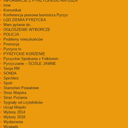
INFORMACJE Z PYRZYCKIEGO RATUSZA
Inne
Komunikat
Konferencja prasowa bumistrza Pyrzyc
LGD ZIEMIA PYRZYCKA
Mam pytanie do…
OGŁOSZENIE WYBORCZE
POLICJA
Problemy mieszkańców
Promocja
Pyrzyce.tv
PYRZYCKIE KORZENIE
Pyrzyckie Spotkania z Folklorem
Pyrzyczanie – ŚCIŚLE JAWNE
Sesja RM
SONDA
Spichlerz
Sport
Starostwo Powiatowe
Straż Miejska
Straż Pożarna
Sygnały od czytelników
Urząd Miejski
Wybory 2014
Wybory 2018
Wydarzenia
Wywiady