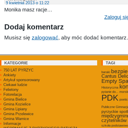
9 kwietnia 2013 o 11:22
Monika masz racje…
Zaloguj si
Dodaj komentarz
Musisz się
zalogować
, aby móc dodać komentarz.
KATEGORIE
TAGI
750 LAT PYRZYC
bezpi
baraki
Ankiety
Cantus Deli
Artykuł sponsorowany
Empty Sp
Ciekawi ludzie
kon
Historyczna
Felietony
pytanie do...
morsk
Fotorelacja
PDK
Gmina Bielice
poetic
Gmina Kozielice
Publiczne Gimnaz
Gmina Lipiany
pyrzyckie spot
Gmina Przelewice
międzygmin
Gmina Warnice
czytelników
Informacje
szkoła podstawowa