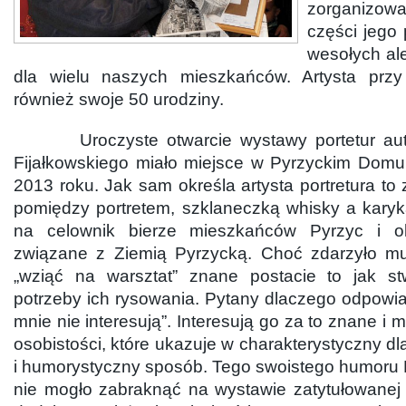
zorganizo
części jego 
wesołych ale
dla wielu naszych mieszkańców. Artysta przy 
również swoje 50 urodziny.
Uroczyste otwarcie wystawy portetur aut
Fijałkowskiego miało miejsce w Pyrzyckim Domu
2013 roku. Jak sam określa artysta portretura to
pomiędzy portretem, szklaneczką whisky a karyka
na celownik bierze mieszkańców Pyrzyc i o
związane z Ziemią Pyrzycką. Choć zdarzyło mu
„wziąć na warsztat” znane postacie to jak stw
potrzeby ich rysowania. Pytany dlaczego odpowi
mnie nie interesują”. Interesują go za to znane i 
osobistości, które ukazuje w charakterystyczny dla
i humorystyczny sposób. Tego swoistego humoru 
nie mogło zabraknąć na wystawie zatytułowane